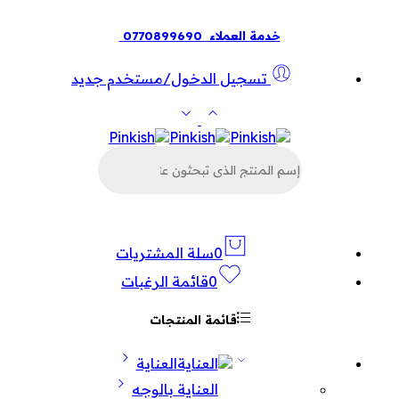
خدمة العملاء
0770899690
تسجيل الدخول/مستخدم جديد
البحث
عن
المنتجات
0
سلة المشتريات
0
قائمة الرغبات
قائمة المنتجات
العناية
العناية بالوجه