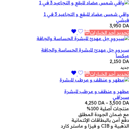
واقي شمس مضاد للبقع و التجاعيد 3 في 1
فيشي
3,950
DA
تحديد أحد الخيارات
سيروم جل مهدئ للبشرة الحساسة والجافة
ميكسا
2,150
DA
جديد
تحديد أحد الخيارات
مطهر و منظف و مرطب للبشرة
سيرافي
نطاق
4,250
DA
–
3,500
DA
السعر:
منتجات أصلية 100%
من
مع ضمان الجودة المطلق
دفع آمن بالبطاقات الإئتمانية
خلال
الذهبية و CIB و فيزا و ماستر كارد