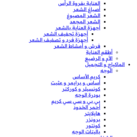
العناية بفروة الرأس
أصباغ الشعر
الشعر المصبوغ
الشعر المجعد
أجهزة العناية بالشعر
أجهزة تجفيف الشعر
أجهزة فرد و تصفيف الشعر
فرش و أمشاط الشعر
أطقم العناية
الأم و الرضيع
الماكياج و التجميل
الوجه
كريم الأساس
أساس و برايمر و مثبت
كونسيلر و كوركتر
بودرة الوجه
بي بي و سي سي كريم
أحمر الخدود
هايلايتر
برونزر
كونتور
باليتات الوجه