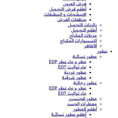
فرش العيون
أطقم فرش التجميل
الإسفنجات و المطبقات
منظفات الفرش
باليتات التجميل
أطقم التجميل
مزيلات المكياج
إكسسوارات المكياج
الأظافر
عطور
عطور نسائية
عطر و ماء عطر EDP
ماء تواليت EDT
عطور غربية
عطور شرقية
عطور رجالية
عطر و ماء عطر EDP
ماء تواليت EDT
عطور للجنسين
معطرات الجسد
أطقم العطور
أطقم عطور نسائية