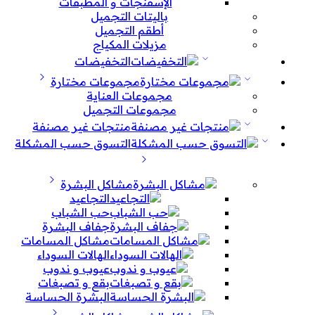
الإسفنجات و المطبقات
باليتات التجميل
أطقم التجميل
مزيلات المكياج
التخفيضات
مجموعات مختارة
مجموعات العناية
مجموعات التجميل
منتجات غير مصنفة
التسوق حسب المشكلة
مشاكل البشرة
التجاعيد
حب الشباب
جفاف البشرة
مشاكل المسامات
الهالات السوداء
عيوب و ندوب
بقع و تصبغات
البشرة الحساسة