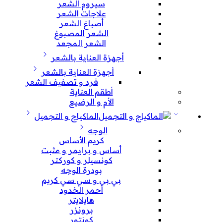
سيروم الشعر
علاجات الشعر
أصباغ الشعر
الشعر المصبوغ
الشعر المجعد
أجهزة العناية بالشعر
أجهزة العناية بالشعر
فرد و تصفيف الشعر
أطقم العناية
الأم و الرضيع
الماكياج و التجميل
الوجه
كريم الأساس
أساس و برايمر و مثبت
كونسيلر و كوركتر
بودرة الوجه
بي بي و سي سي كريم
أحمر الخدود
هايلايتر
برونزر
كونتور