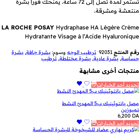
تستمر لمدة تصل إلى 72 ساعة. يمنحك فورا بشرة
منتعشة ومشرقة.
LA ROCHE POSAY
Hydraphase HA Légère Crème
Hydratante Visage à l’Acide Hyaluronique
رقم المنتج
92031
ترطيب الوجه
وسوم:
بشرة جافة
,
بشرة
حساسة
,
بشرة عادية
,
بشرة مختلطة
,
ترطيب
منتجات أخرى مشابهة
تحديد أحد الخيارات
مصل بانتوثينيك ب5 المهدئ النشط
نمبوزين
6,200
DA
تحديد أحد الخيارات