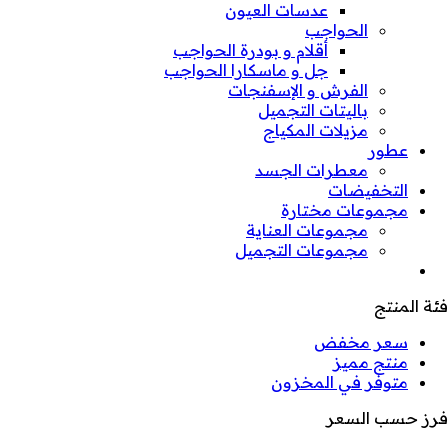
عدسات العيون
الحواجب
أقلام و بودرة الحواجب
جل و ماسكارا الحواجب
الفرش و الإسفنجات
باليتات التجميل
مزيلات المكياج
عطور
معطرات الجسد
التخفيضات
مجموعات مختارة
مجموعات العناية
مجموعات التجميل
فئة المنتج
سعر مخفض
منتج مميز
متوفر في المخزون
فرز حسب السعر