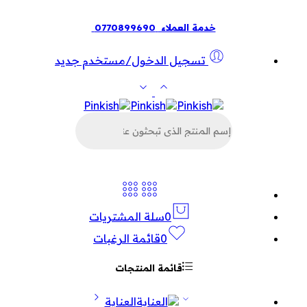
خدمة العملاء
0770899690
تسجيل الدخول/مستخدم جديد
البحث
عن
المنتجات
0
سلة المشتريات
0
قائمة الرغبات
قائمة المنتجات
العناية