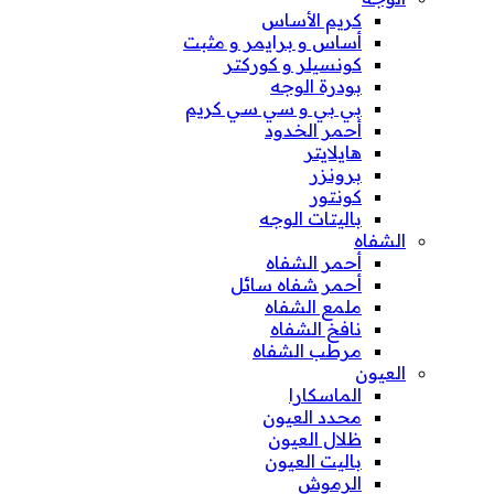
كريم الأساس
أساس و برايمر و مثبت
كونسيلر و كوركتر
بودرة الوجه
بي بي و سي سي كريم
أحمر الخدود
هايلايتر
برونزر
كونتور
باليتات الوجه
الشفاه
أحمر الشفاه
أحمر شفاه سائل
ملمع الشفاه
نافخ الشفاه
مرطب الشفاه
العيون
الماسكارا
محدد العيون
ظلال العيون
باليت العيون
الرموش