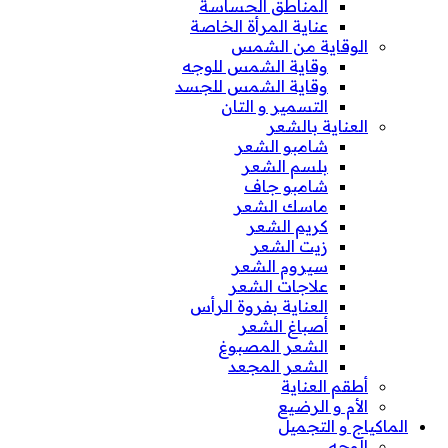
المناطق الحساسة
عناية المرأة الخاصة
الوقاية من الشمس
وقاية الشمس للوجه
وقاية الشمس للجسد
التسمير و التان
العناية بالشعر
شامبو الشعر
بلسم الشعر
شامبو جاف
ماسك الشعر
كريم الشعر
زيت الشعر
سيروم الشعر
علاجات الشعر
العناية بفروة الرأس
أصباغ الشعر
الشعر المصبوغ
الشعر المجعد
أطقم العناية
الأم و الرضيع
الماكياج و التجميل
الوجه