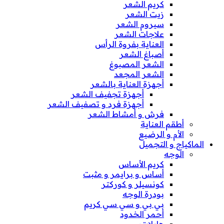
كريم الشعر
زيت الشعر
سيروم الشعر
علاجات الشعر
العناية بفروة الرأس
أصباغ الشعر
الشعر المصبوغ
الشعر المجعد
أجهزة العناية بالشعر
أجهزة تجفيف الشعر
أجهزة فرد و تصفيف الشعر
فرش و أمشاط الشعر
أطقم العناية
الأم و الرضيع
الماكياج و التجميل
الوجه
كريم الأساس
أساس و برايمر و مثبت
كونسيلر و كوركتر
بودرة الوجه
بي بي و سي سي كريم
أحمر الخدود
هايلايتر