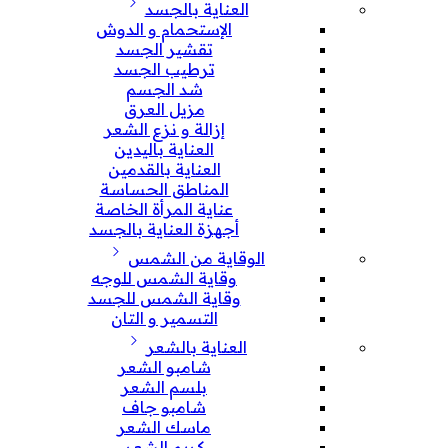
العناية بالجسد
الإستحمام و الدوش
تقشير الجسد
ترطيب الجسد
شد الجسم
مزيل العرق
إزالة و نزع الشعر
العناية باليدين
العناية بالقدمين
المناطق الحساسة
عناية المرأة الخاصة
أجهزة العناية بالجسد
الوقاية من الشمس
وقاية الشمس للوجه
وقاية الشمس للجسد
التسمير و التان
العناية بالشعر
شامبو الشعر
بلسم الشعر
شامبو جاف
ماسك الشعر
كريم الشعر