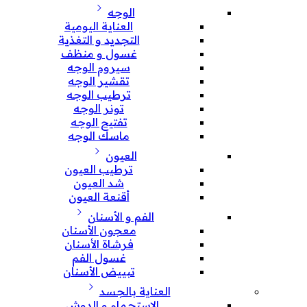
الوجه
العناية اليومية
التجديد و التغذية
غسول و منظف
سيروم الوجه
تقشير الوجه
ترطيب الوجه
تونر الوجه
تفتيح الوجه
ماسك الوجه
العيون
ترطيب العيون
شد العيون
أقنعة العيون
الفم و الأسنان
معجون الأسنان
فرشاة الأسنان
غسول الفم
تبييض الأسنان
العناية بالجسد
الإستحمام و الدوش