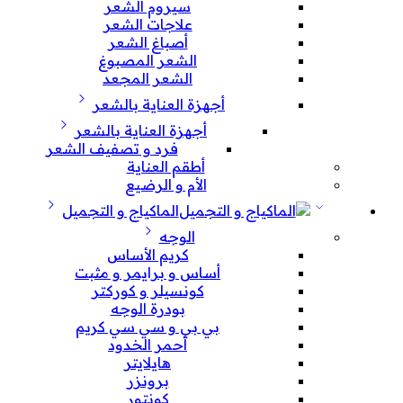
سيروم الشعر
علاجات الشعر
أصباغ الشعر
الشعر المصبوغ
الشعر المجعد
أجهزة العناية بالشعر
أجهزة العناية بالشعر
فرد و تصفيف الشعر
أطقم العناية
الأم و الرضيع
الماكياج و التجميل
الوجه
كريم الأساس
أساس و برايمر و مثبت
كونسيلر و كوركتر
بودرة الوجه
بي بي و سي سي كريم
أحمر الخدود
هايلايتر
برونزر
كونتور