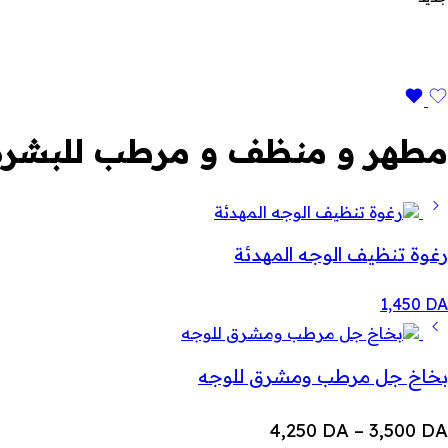
مطهر و منظف و مرطب للبشرة
رغوة تنظيف الوجه المهدئة
1,450
DA
بخاخ جل مرطب ومشرق للوجه
نطاق
4,250
DA
–
3,500
DA