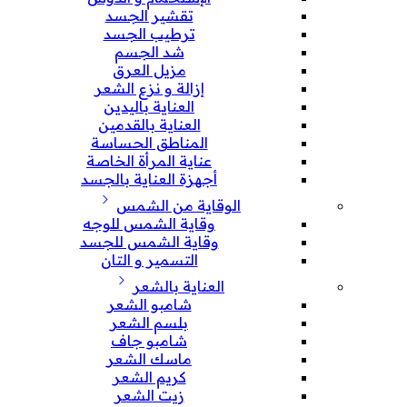
تقشير الجسد
ترطيب الجسد
شد الجسم
مزيل العرق
إزالة و نزع الشعر
العناية باليدين
العناية بالقدمين
المناطق الحساسة
عناية المرأة الخاصة
أجهزة العناية بالجسد
الوقاية من الشمس
وقاية الشمس للوجه
وقاية الشمس للجسد
التسمير و التان
العناية بالشعر
شامبو الشعر
بلسم الشعر
شامبو جاف
ماسك الشعر
كريم الشعر
زيت الشعر