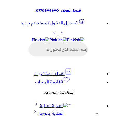
خدمة العملاء
0770899690
تسجيل الدخول/مستخدم جديد
البحث
عن
المنتجات
0
سلة المشتريات
0
قائمة الرغبات
قائمة المنتجات
العناية
العناية بالوجه