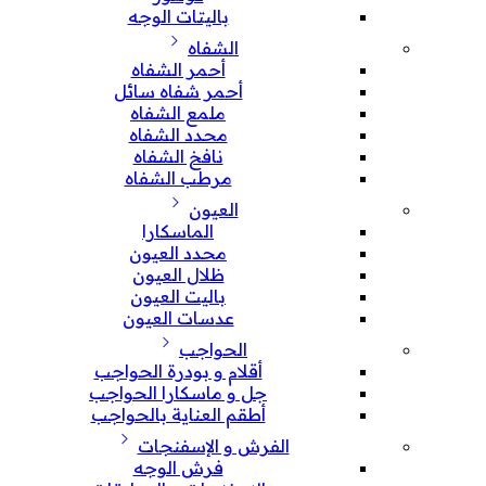
باليتات الوجه
الشفاه
أحمر الشفاه
أحمر شفاه سائل
ملمع الشفاه
محدد الشفاه
نافخ الشفاه
مرطب الشفاه
العيون
الماسكارا
محدد العيون
ظلال العيون
باليت العيون
عدسات العيون
الحواجب
أقلام و بودرة الحواجب
جل و ماسكارا الحواجب
أطقم العناية بالحواجب
الفرش و الإسفنجات
فرش الوجه