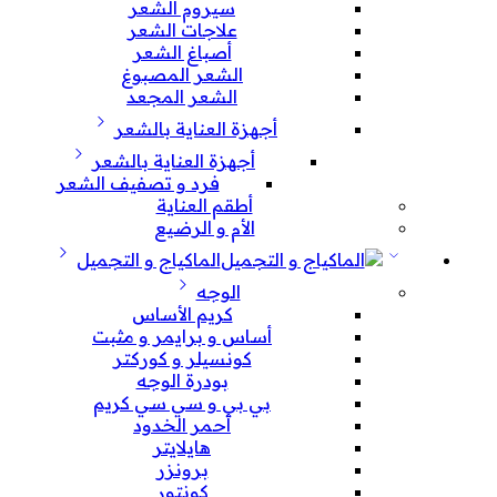
سيروم الشعر
علاجات الشعر
أصباغ الشعر
الشعر المصبوغ
الشعر المجعد
أجهزة العناية بالشعر
أجهزة العناية بالشعر
فرد و تصفيف الشعر
أطقم العناية
الأم و الرضيع
الماكياج و التجميل
الوجه
كريم الأساس
أساس و برايمر و مثبت
كونسيلر و كوركتر
بودرة الوجه
بي بي و سي سي كريم
أحمر الخدود
هايلايتر
برونزر
كونتور