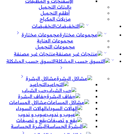
الإسفنجات و المطبقات
باليتات التجميل
أطقم التجميل
مزيلات المكياج
التخفيضات
مجموعات مختارة
مجموعات العناية
مجموعات التجميل
منتجات غير مصنفة
التسوق حسب المشكلة
مشاكل البشرة
التجاعيد
حب الشباب
جفاف البشرة
مشاكل المسامات
الهالات السوداء
عيوب و ندوب
بقع و تصبغات
البشرة الحساسة