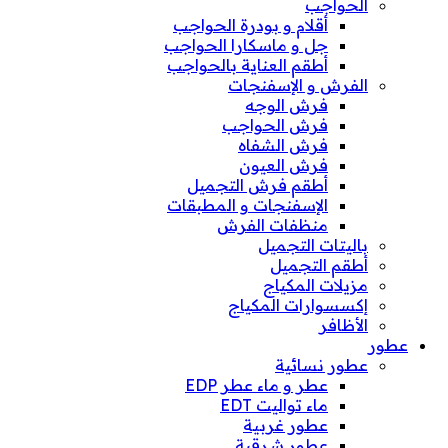
الحواجب
أقلام و بودرة الحواجب
جل و ماسكارا الحواجب
أطقم العناية بالحواجب
الفرش و الإسفنجات
فرش الوجه
فرش الحواجب
فرش الشفاه
فرش العيون
أطقم فرش التجميل
الإسفنجات و المطبقات
منظفات الفرش
باليتات التجميل
أطقم التجميل
مزيلات المكياج
إكسسوارات المكياج
الأظافر
عطور
عطور نسائية
عطر و ماء عطر EDP
ماء تواليت EDT
عطور غربية
عطور شرقية