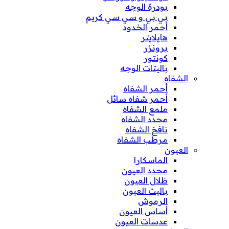
بودرة الوجه
بي بي و سي سي كريم
أحمر الخدود
هايلايتر
برونزر
كونتور
باليتات الوجه
الشفاه
أحمر الشفاه
أحمر شفاه سائل
ملمع الشفاه
محدد الشفاه
نافخ الشفاه
مرطب الشفاه
العيون
الماسكارا
محدد العيون
ظلال العيون
باليت العيون
الرموش
أساس العيون
عدسات العيون