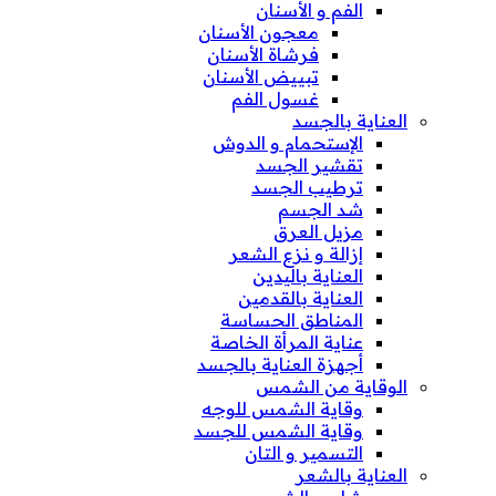
الفم و الأسنان
معجون الأسنان
فرشاة الأسنان
تبييض الأسنان
غسول الفم
العناية بالجسد
الإستحمام و الدوش
تقشير الجسد
ترطيب الجسد
شد الجسم
مزيل العرق
إزالة و نزع الشعر
العناية باليدين
العناية بالقدمين
المناطق الحساسة
عناية المرأة الخاصة
أجهزة العناية بالجسد
الوقاية من الشمس
وقاية الشمس للوجه
وقاية الشمس للجسد
التسمير و التان
العناية بالشعر