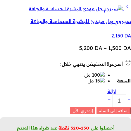
سيروم جل مهدئ للبشرة الحساسة والجافة
2,150
DA
نطاق
5,200
DA
–
1,500
DA
السعر:
أسرعوا! التخفيض ينتهي خلال :
من
السعة
خلال
إزالة
ريم
ليبي
تعدد
إضافة إلى السلة
إشتري الآن
لوظائف
لبشرة
ديدة
أحصلوا على
150-520
نقطة
عند شراء هذا المنتج