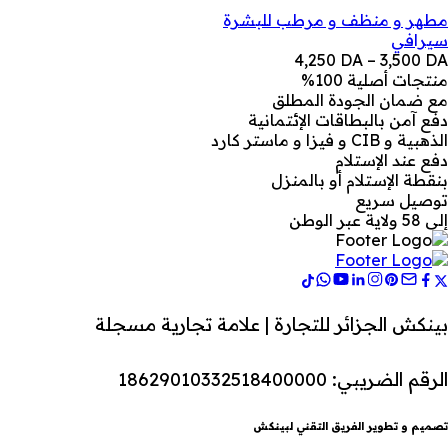
مطهر و منظف و مرطب للبشرة
سيرافي
نطاق
4,250
DA
–
3,500
DA
السعر:
منتجات أصلية 100%
من
مع ضمان الجودة المطلق
دفع آمن بالبطاقات الإئتمانية
خلال
الذهبية و CIB و فيزا و ماستر كارد
دفع عند الإستلام
بنقطة الإستلام أو بالمنزل
توصيل سريع
إلى 58 ولاية عبر الوطن
بينكش الجزائر للتجارة | علامة تجارية مسجلة
الرقم الضريبي: 18629010332518400000
تصميم و تطوير الفريق التقني لبينكش