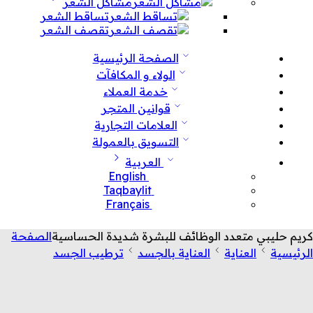
مشاكل الشعر
تساقط الشعر
تقصف الشعر
الصفحة الرئيسية
الولاء و المكافآت
خدمة العملاء
قوانين المتجر
العلامات التجارية
التسويق بالعمولة
العربية
English
Taqbaylit
Français
كريم حليبي متعدد الوظائف للبشرة شديدة الحساسية
الصفحة
الرئيسية
العناية
العناية بالجسد
ترطيب الجسد