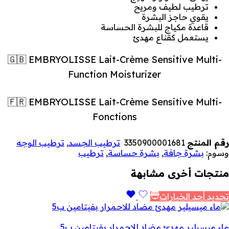
ترطيب لطيف ومريح
يقوي حاجز البشرة
قاعدة مكياج للبشرة الحساسة
يستعمل كقناع مهدئ
🇬🇧 EMBRYOLISSE Lait-Crème Sensitive Multi-
Function Moisturizer
🇫🇷 EMBRYOLISSE Lait-Crème Sensitive Multi-
Fonctions
رقم المنتج
3350900001681
ترطيب الجسد
,
ترطيب الوجه
وسوم:
بشرة جافة
,
بشرة حساسة
,
ترطيب
منتجات أخرى مشابهة
تحديد أحد الخيارات
ماء ميسيلير مهدئ مضاد للاحمرار بفيتامين ب5