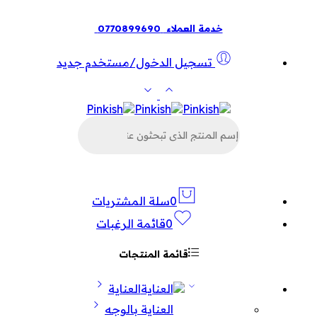
خدمة العملاء
0770899690
تسجيل الدخول/مستخدم جديد
البحث
عن
المنتجات
0
سلة المشتريات
0
قائمة الرغبات
قائمة المنتجات
العناية
العناية بالوجه