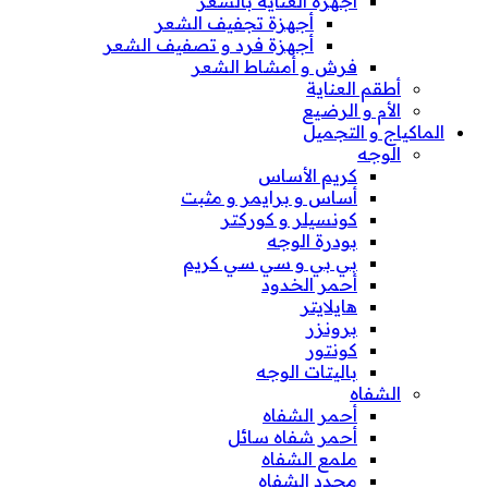
أجهزة العناية بالشعر
أجهزة تجفيف الشعر
أجهزة فرد و تصفيف الشعر
فرش و أمشاط الشعر
أطقم العناية
الأم و الرضيع
الماكياج و التجميل
الوجه
كريم الأساس
أساس و برايمر و مثبت
كونسيلر و كوركتر
بودرة الوجه
بي بي و سي سي كريم
أحمر الخدود
هايلايتر
برونزر
كونتور
باليتات الوجه
الشفاه
أحمر الشفاه
أحمر شفاه سائل
ملمع الشفاه
محدد الشفاه