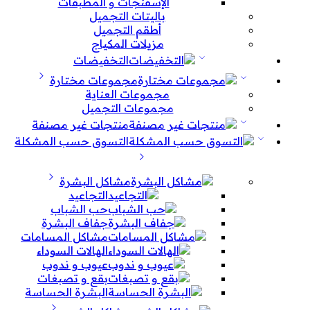
الإسفنجات و المطبقات
باليتات التجميل
أطقم التجميل
مزيلات المكياج
التخفيضات
مجموعات مختارة
مجموعات العناية
مجموعات التجميل
منتجات غير مصنفة
التسوق حسب المشكلة
مشاكل البشرة
التجاعيد
حب الشباب
جفاف البشرة
مشاكل المسامات
الهالات السوداء
عيوب و ندوب
بقع و تصبغات
البشرة الحساسة