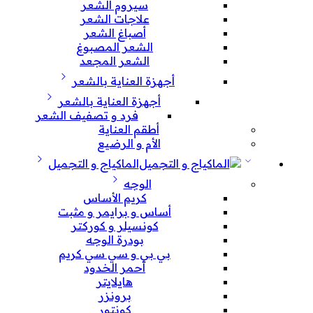
سيروم الشعر
علاجات الشعر
أصباغ الشعر
الشعر المصبوغ
الشعر المجعد
أجهزة العناية بالشعر
أجهزة العناية بالشعر
فرد و تصفيف الشعر
أطقم العناية
الأم و الرضيع
الماكياج و التجميل
الوجه
كريم الأساس
أساس و برايمر و مثبت
كونسيلر و كوركتر
بودرة الوجه
بي بي و سي سي كريم
أحمر الخدود
هايلايتر
برونزر
كونتور