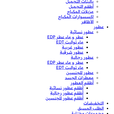
باليتات التجميل
أطقم التجميل
مزيلات المكياج
إكسسوارات المكياج
الأظافر
عطور
عطور نسائية
عطر و ماء عطر EDP
ماء تواليت EDT
عطور غربية
عطور شرقية
عطور رجالية
عطر و ماء عطر EDP
ماء تواليت EDT
عطور للجنسين
معطرات الجسد
أطقم العطور
أطقم عطور نسائية
أطقم عطور رجالية
أطقم عطور للجنسين
التخفيضات
الطلب المسبق
مجموعات مختارة