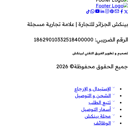
بينكش الجزائر للتجارة | علامة تجارية مسجلة
الرقم الضريبي: 18629010332518400000
تصميم و تطوير الفريق التقني لبينكش
جميع الحقوق محفوظة© 2026
الإستبدال و الإرجاع
الشحن و التوصيل
تتبع الطلب
أسعار التوصيل
مجلة بينكش
الوظائف