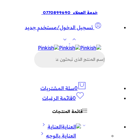
خدمة العملاء
0770899690
تسجيل الدخول/مستخدم جديد
البحث
عن
المنتجات
0
سلة المشتريات
0
قائمة الرغبات
قائمة المنتجات
العناية
العناية بالوجه