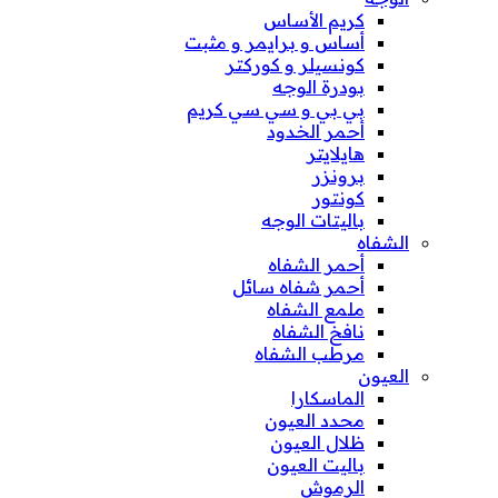
كريم الأساس
أساس و برايمر و مثبت
كونسيلر و كوركتر
بودرة الوجه
بي بي و سي سي كريم
أحمر الخدود
هايلايتر
برونزر
كونتور
باليتات الوجه
الشفاه
أحمر الشفاه
أحمر شفاه سائل
ملمع الشفاه
نافخ الشفاه
مرطب الشفاه
العيون
الماسكارا
محدد العيون
ظلال العيون
باليت العيون
الرموش