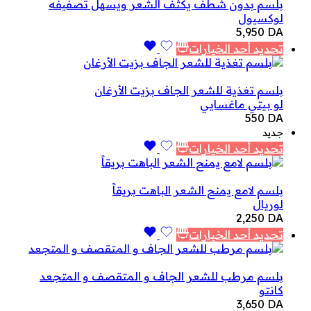
بلسم بدون شطف يكثف الشعر ويسهل تصفيفه
لوكسيول
5,950
DA
تحديد أحد الخيارات
بلسم تغذية للشعر الجاف بزيت الأرغان
لو بيتي ماغسايي
550
DA
جديد
تحديد أحد الخيارات
بلسم لامع يمنح الشعر الباهت بريقاً
لوريال
2,250
DA
تحديد أحد الخيارات
بلسم مرطب للشعر الجاف و المتقصف و المتجعد
كانتو
3,650
DA