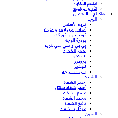
أطقم العناية
الأم و الرضيع
الماكياج و التجميل
الوجه
كريم الأساس
أساس و برايمر و مثبت
كونسيلر و كوركتر
بودرة الوجه
بي بي و سي سي كريم
أحمر الخدود
هايلايتر
برونزر
كونتور
باليتات الوجه
الشفاه
أحمر الشفاه
أحمر شفاه سائل
ملمع الشفاه
محدد الشفاه
نافخ الشفاه
مرطب الشفاه
العيون