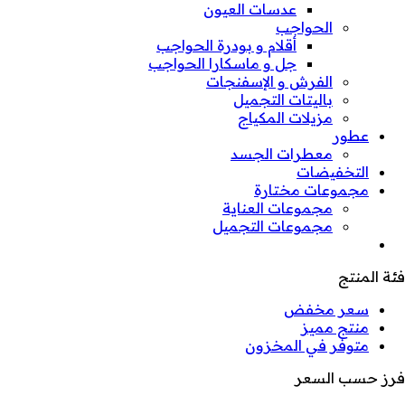
عدسات العيون
الحواجب
أقلام و بودرة الحواجب
جل و ماسكارا الحواجب
الفرش و الإسفنجات
باليتات التجميل
مزيلات المكياج
عطور
معطرات الجسد
التخفيضات
مجموعات مختارة
مجموعات العناية
مجموعات التجميل
فئة المنتج
سعر مخفض
منتج مميز
متوفر في المخزون
فرز حسب السعر