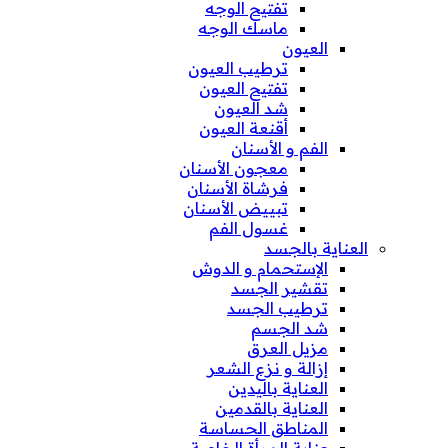
تفتيح الوجه
ماسك الوجه
العيون
ترطيب العيون
تفتيح العيون
شد العيون
أقنعة العيون
الفم و الأسنان
معجون الأسنان
فرشاة الأسنان
تبييض الأسنان
غسول الفم
العناية بالجسد
الإستحمام و الدوش
تقشير الجسد
ترطيب الجسد
شد الجسم
مزيل العرق
إزالة و نزع الشعر
العناية باليدين
العناية بالقدمين
المناطق الحساسة
عناية المرأة الخاصة