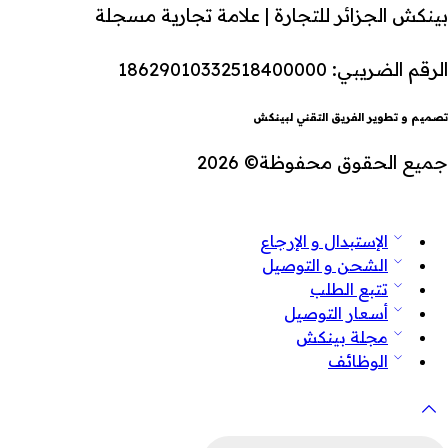
بينكش الجزائر للتجارة | علامة تجارية مسجلة
الرقم الضريبي: 18629010332518400000
تصميم و تطوير الفريق التقني لبينكش
جميع الحقوق محفوظة© 2026
الإستبدال و الإرجاع
الشحن و التوصيل
تتبع الطلب
أسعار التوصيل
مجلة بينكش
الوظائف
لبحث