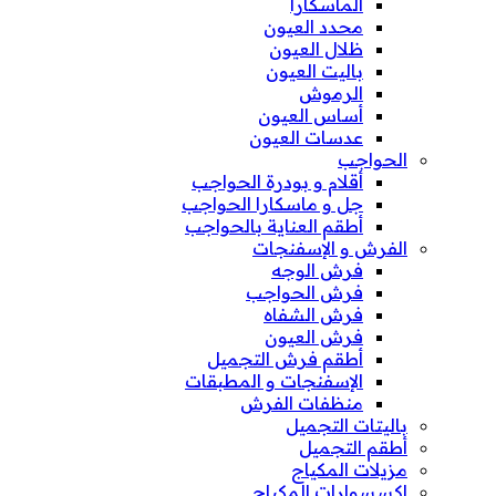
الماسكارا
محدد العيون
ظلال العيون
باليت العيون
الرموش
أساس العيون
عدسات العيون
الحواجب
أقلام و بودرة الحواجب
جل و ماسكارا الحواجب
أطقم العناية بالحواجب
الفرش و الإسفنجات
فرش الوجه
فرش الحواجب
فرش الشفاه
فرش العيون
أطقم فرش التجميل
الإسفنجات و المطبقات
منظفات الفرش
باليتات التجميل
أطقم التجميل
مزيلات المكياج
إكسسوارات المكياج