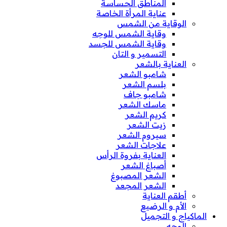
المناطق الحساسة
عناية المرأة الخاصة
الوقاية من الشمس
وقاية الشمس للوجه
وقاية الشمس للجسد
التسمير و التان
العناية بالشعر
شامبو الشعر
بلسم الشعر
شامبو جاف
ماسك الشعر
كريم الشعر
زيت الشعر
سيروم الشعر
علاجات الشعر
العناية بفروة الرأس
أصباغ الشعر
الشعر المصبوغ
الشعر المجعد
أطقم العناية
الأم و الرضيع
الماكياج و التجميل
الوجه