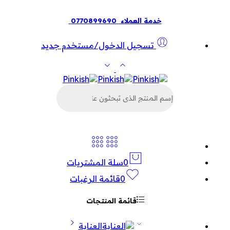
خدمة العملاء
0770899690
تسجيل الدخول/مستخدم جديد
البحث
عن
المنتجات
0
سلة المشتريات
0
قائمة الرغبات
قائمة المنتجات
العناية