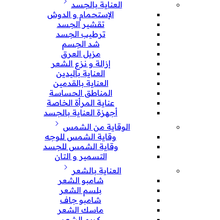
العناية بالجسد
الإستحمام و الدوش
تقشير الجسد
ترطيب الجسد
شد الجسم
مزيل العرق
إزالة و نزع الشعر
العناية باليدين
العناية بالقدمين
المناطق الحساسة
عناية المرأة الخاصة
أجهزة العناية بالجسد
الوقاية من الشمس
وقاية الشمس للوجه
وقاية الشمس للجسد
التسمير و التان
العناية بالشعر
شامبو الشعر
بلسم الشعر
شامبو جاف
ماسك الشعر
كريم الشعر