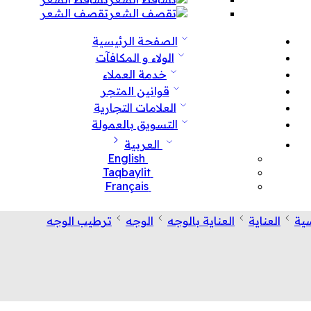
تقصف الشعر
الصفحة الرئيسية
الولاء و المكافآت
خدمة العملاء
قوانين المتجر
العلامات التجارية
التسويق بالعمولة
العربية
English
Taqbaylit
Français
ية
العناية
العناية بالوجه
الوجه
ترطيب الوجه