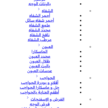
باليتات الوجه
الشفاه
أحمر الشفاه
أحمر شفاه سائل
ملمع الشفاه
محدد الشفاه
نافخ الشفاه
مرطب الشفاه
العيون
الماسكارا
محدد العيون
ظلال العيون
باليت العيون
عدسات العيون
الحواجب
أقلام و بودرة الحواجب
جل و ماسكارا الحواجب
أطقم العناية بالحواجب
الفرش و الإسفنجات
فرش الوجه