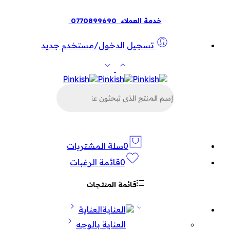
خدمة العملاء
0770899690
تسجيل الدخول/مستخدم جديد
البحث
عن
المنتجات
0
سلة المشتريات
0
قائمة الرغبات
قائمة المنتجات
العناية
العناية بالوجه