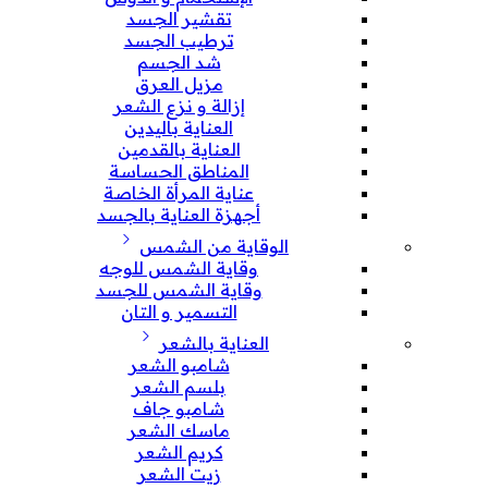
تقشير الجسد
ترطيب الجسد
شد الجسم
مزيل العرق
إزالة و نزع الشعر
العناية باليدين
العناية بالقدمين
المناطق الحساسة
عناية المرأة الخاصة
أجهزة العناية بالجسد
الوقاية من الشمس
وقاية الشمس للوجه
وقاية الشمس للجسد
التسمير و التان
العناية بالشعر
شامبو الشعر
بلسم الشعر
شامبو جاف
ماسك الشعر
كريم الشعر
زيت الشعر