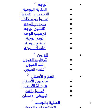
الوجه
العناية اليومية
التجديد و التغذية
غسول و منظف
سيروم الوجه
تقشير الوجه
ترطيب الوجه
تونر الوجه
تفتيح الوجه
ماسك الوجه
العيون
ترطيب العيون
شد العيون
أقنعة العيون
الفم و الأسنان
معجون الأسنان
فرشاة الأسنان
غسول الفم
تبييض الأسنان
العناية بالجسد
الإستحمام و الدوش