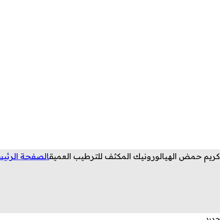
كريم حمض الهيالورونيك المكثف للترطيب العميق
الصفحة الرئيس
جديد