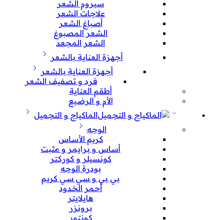
سيروم الشعر
علاجات الشعر
أصباغ الشعر
الشعر المصبوغ
الشعر المجعد
أجهزة العناية بالشعر
أجهزة العناية بالشعر
فرد و تصفيف الشعر
أطقم العناية
الأم و الرضيع
الماكياج و التجميل
الوجه
كريم الأساس
أساس و برايمر و مثبت
كونسيلر و كوركتر
بودرة الوجه
بي بي و سي سي كريم
أحمر الخدود
هايلايتر
برونزر
كونتور