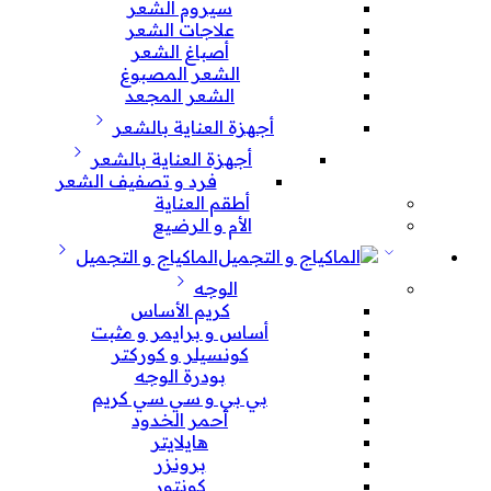
سيروم الشعر
علاجات الشعر
أصباغ الشعر
الشعر المصبوغ
الشعر المجعد
أجهزة العناية بالشعر
أجهزة العناية بالشعر
فرد و تصفيف الشعر
أطقم العناية
الأم و الرضيع
الماكياج و التجميل
الوجه
كريم الأساس
أساس و برايمر و مثبت
كونسيلر و كوركتر
بودرة الوجه
بي بي و سي سي كريم
أحمر الخدود
هايلايتر
برونزر
كونتور