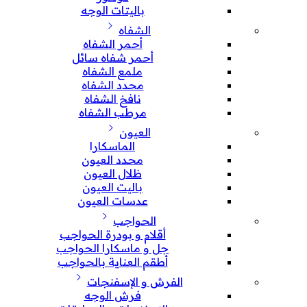
باليتات الوجه
الشفاه
أحمر الشفاه
أحمر شفاه سائل
ملمع الشفاه
محدد الشفاه
نافخ الشفاه
مرطب الشفاه
العيون
الماسكارا
محدد العيون
ظلال العيون
باليت العيون
عدسات العيون
الحواجب
أقلام و بودرة الحواجب
جل و ماسكارا الحواجب
أطقم العناية بالحواجب
الفرش و الإسفنجات
فرش الوجه