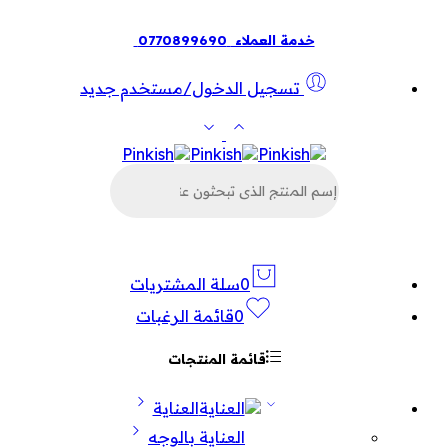
خدمة العملاء
0770899690
تسجيل الدخول/مستخدم جديد
البحث
عن
المنتجات
0
سلة المشتريات
0
قائمة الرغبات
قائمة المنتجات
العناية
العناية بالوجه