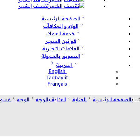
تقصف الشعر
الصفحة الرئيسية
الولاء و المكافآت
خدمة العملاء
قوانين المتجر
العلامات التجارية
التسويق بالعمولة
العربية
English
Taqbaylit
Français
باب
الصفحة الرئيسية
العناية
العناية بالوجه
الوجه
غسول