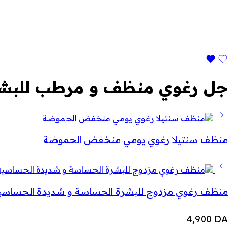
جل رغوي منظف و مرطب للبشر
منظف سنتيلا ​​رغوي يومي منخفض الحموضة
منظف ​​رغوي مزدوج للبشرة الحساسة و شديدة الحساسي
4,900
DA