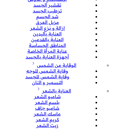
تقشير الجسد
ترطيب الجسد
شد الجسم
مزيل العرق
إزالة و نزع الشعر
العناية باليدين
العناية بالقدمين
المناطق الحساسة
عناية المرأة الخاصة
أجهزة العناية بالجسد
الوقاية من الشمس
وقاية الشمس للوجه
وقاية الشمس للجسد
التسمير و التان
العناية بالشعر
شامبو الشعر
بلسم الشعر
شامبو جاف
ماسك الشعر
كريم الشعر
زيت الشعر