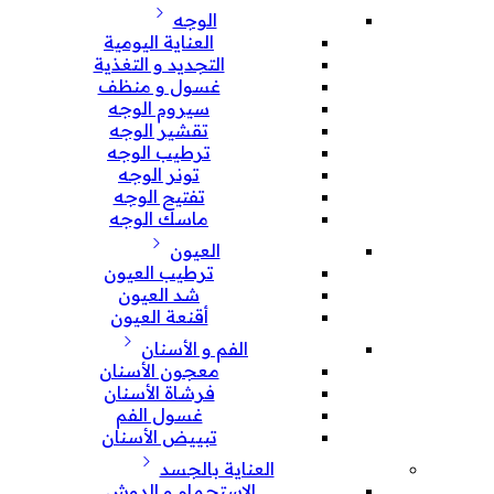
الوجه
العناية اليومية
التجديد و التغذية
غسول و منظف
سيروم الوجه
تقشير الوجه
ترطيب الوجه
تونر الوجه
تفتيح الوجه
ماسك الوجه
العيون
ترطيب العيون
شد العيون
أقنعة العيون
الفم و الأسنان
معجون الأسنان
فرشاة الأسنان
غسول الفم
تبييض الأسنان
العناية بالجسد
الإستحمام و الدوش