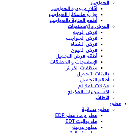
الحواجب
أقلام و بودرة الحواجب
جل و ماسكارا الحواجب
أطقم العناية بالحواجب
الفرش و الإسفنجات
فرش الوجه
فرش الحواجب
فرش الشفاه
فرش العيون
أطقم فرش التجميل
الإسفنجات و المطبقات
منظفات الفرش
باليتات التجميل
أطقم التجميل
مزيلات المكياج
إكسسوارات المكياج
الأظافر
عطور
عطور نسائية
عطر و ماء عطر EDP
ماء تواليت EDT
عطور غربية
عطور شرقية