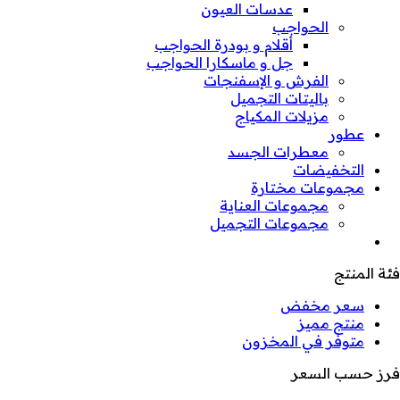
عدسات العيون
الحواجب
أقلام و بودرة الحواجب
جل و ماسكارا الحواجب
الفرش و الإسفنجات
باليتات التجميل
مزيلات المكياج
عطور
معطرات الجسد
التخفيضات
مجموعات مختارة
مجموعات العناية
مجموعات التجميل
فئة المنتج
سعر مخفض
منتج مميز
متوفر في المخزون
فرز حسب السعر