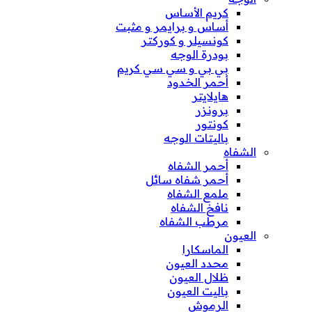
كريم الأساس
أساس و برايمر و مثبت
كونسيلر و كوركتر
بودرة الوجه
بي بي و سي سي كريم
أحمر الخدود
هايلايتر
برونزر
كونتور
باليتات الوجه
الشفاه
أحمر الشفاه
أحمر شفاه سائل
ملمع الشفاه
نافخ الشفاه
مرطب الشفاه
العيون
الماسكارا
محدد العيون
ظلال العيون
باليت العيون
الرموش