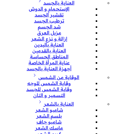
العناية بالجسد
الإستحمام و الدوش
تقشير الجسد
ترطيب الجسد
شد الجسم
مزيل العرق
إزالة و نزع الشعر
العناية باليدين
العناية بالقدمين
المناطق الحساسة
عناية المرأة الخاصة
أجهزة العناية بالجسد
الوقاية من الشمس
وقاية الشمس للوجه
وقاية الشمس للجسد
التسمير و التان
العناية بالشعر
شامبو الشعر
بلسم الشعر
شامبو جاف
ماسك الشعر
كريم الشعر