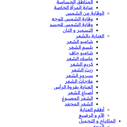
المناطق الحساسة
عناية المرأة الخاصة
الوقاية من الشمس
وقاية الشمس للوجه
وقاية الشمس للجسد
التسمير و التان
العناية بالشعر
شامبو الشعر
بلسم الشعر
شامبو جاف
ماسك الشعر
كريم الشعر
زيت الشعر
سيروم الشعر
علاجات الشعر
العناية بفروة الرأس
أصباغ الشعر
الشعر المصبوغ
الشعر المجعد
أطقم العناية
الأم و الرضيع
الماكياج و التجميل
الوجه