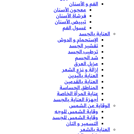
الفم و الأسنان
معجون الأسنان
فرشاة الأسنان
تبييض الأسنان
غسول الفم
العناية بالجسد
الإستحمام و الدوش
تقشير الجسد
ترطيب الجسد
شد الجسم
مزيل العرق
إزالة و نزع الشعر
العناية باليدين
العناية بالقدمين
المناطق الحساسة
عناية المرأة الخاصة
أجهزة العناية بالجسد
الوقاية من الشمس
وقاية الشمس للوجه
وقاية الشمس للجسد
التسمير و التان
العناية بالشعر