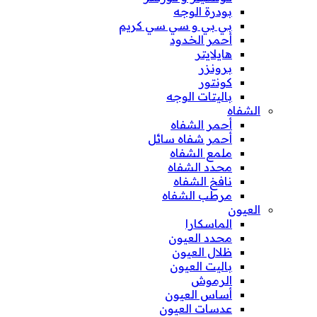
بودرة الوجه
بي بي و سي سي كريم
أحمر الخدود
هايلايتر
برونزر
كونتور
باليتات الوجه
الشفاه
أحمر الشفاه
أحمر شفاه سائل
ملمع الشفاه
محدد الشفاه
نافخ الشفاه
مرطب الشفاه
العيون
الماسكارا
محدد العيون
ظلال العيون
باليت العيون
الرموش
أساس العيون
عدسات العيون