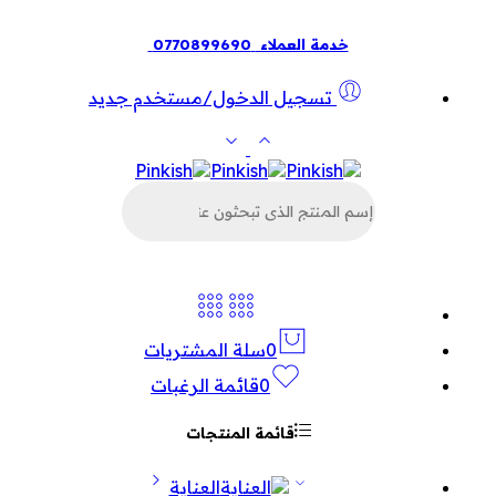
خدمة العملاء
0770899690
تسجيل الدخول/مستخدم جديد
البحث
عن
المنتجات
0
سلة المشتريات
0
قائمة الرغبات
قائمة المنتجات
العناية