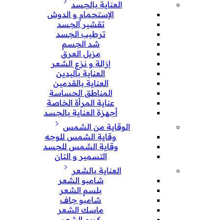
العناية بالجسد
الإستحمام و الدوش
تقشير الجسد
ترطيب الجسد
شد الجسم
مزيل العرق
إزالة و نزع الشعر
العناية باليدين
العناية بالقدمين
المناطق الحساسة
عناية المرأة الخاصة
أجهزة العناية بالجسد
الوقاية من الشمس
وقاية الشمس للوجه
وقاية الشمس للجسد
التسمير و التان
العناية بالشعر
شامبو الشعر
بلسم الشعر
شامبو جاف
ماسك الشعر
كريم الشعر