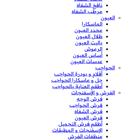
نافخ الشفاه
مرطب الشفاه
العيون
الماسكارا
محدد العيون
ظلال العيون
باليت العيون
الرموش
أساس العيون
عدسات العيون
الحواجب
أقلام و بودرة الحواجب
جل و ماسكارا الحواجب
أطقم العناية بالحواجب
الفرش و الإسفنجات
فرش الوجه
فرش الحواجب
فرش الشفاه
فرش العيون
أطقم فرش التجميل
الإسفنجات و المطبقات
منظفات الفرش