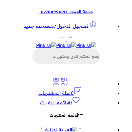
خدمة العملاء
0770899690
تسجيل الدخول/مستخدم جديد
البحث
عن
المنتجات
0
سلة المشتريات
0
قائمة الرغبات
قائمة المنتجات
العناية