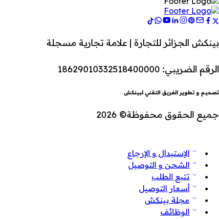
بينكش الجزائر للتجارة | علامة تجارية مسجلة
الرقم الضريبي: 18629010332518400000
تصميم و تطوير الفريق التقني لبينكش
جميع الحقوق محفوظة© 2026
الإستبدال و الإرجاع
الشحن و التوصيل
تتبع الطلب
أسعار التوصيل
مجلة بينكش
الوظائف