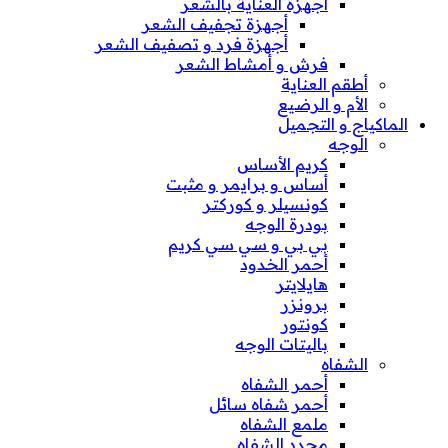
أجهزة العناية بالشعر
أجهزة تجفيف الشعر
أجهزة فرد و تصفيف الشعر
فرش و أمشاط الشعر
أطقم العناية
الأم و الرضيع
الماكياج و التجميل
الوجه
كريم الأساس
أساس و برايمر و مثبت
كونسيلر و كوركتر
بودرة الوجه
بي بي و سي سي كريم
أحمر الخدود
هايلايتر
برونزر
كونتور
باليتات الوجه
الشفاه
أحمر الشفاه
أحمر شفاه سائل
ملمع الشفاه
محدد الشفاه