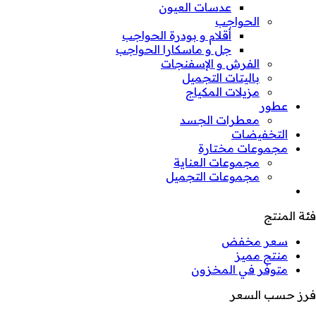
عدسات العيون
الحواجب
أقلام و بودرة الحواجب
جل و ماسكارا الحواجب
الفرش و الإسفنجات
باليتات التجميل
مزيلات المكياج
عطور
معطرات الجسد
التخفيضات
مجموعات مختارة
مجموعات العناية
مجموعات التجميل
فئة المنتج
سعر مخفض
منتج مميز
متوفر في المخزون
فرز حسب السعر