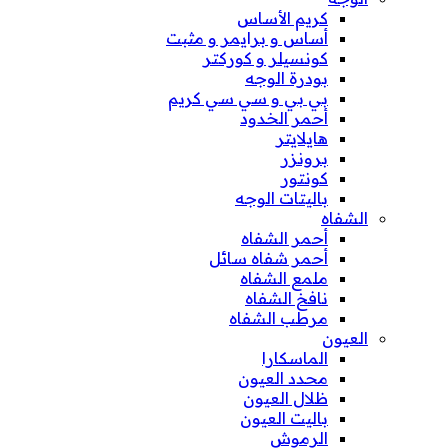
كريم الأساس
أساس و برايمر و مثبت
كونسيلر و كوركتر
بودرة الوجه
بي بي و سي سي كريم
أحمر الخدود
هايلايتر
برونزر
كونتور
باليتات الوجه
الشفاه
أحمر الشفاه
أحمر شفاه سائل
ملمع الشفاه
نافخ الشفاه
مرطب الشفاه
العيون
الماسكارا
محدد العيون
ظلال العيون
باليت العيون
الرموش