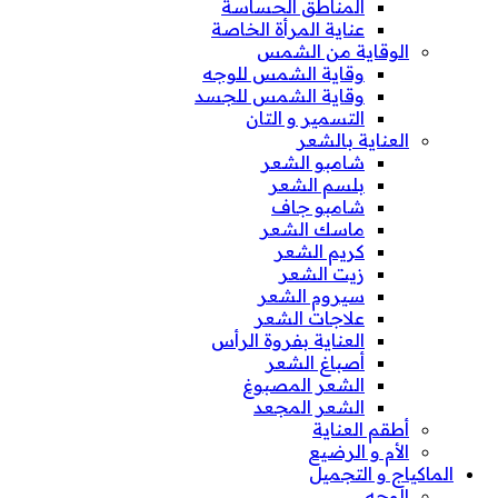
المناطق الحساسة
عناية المرأة الخاصة
الوقاية من الشمس
وقاية الشمس للوجه
وقاية الشمس للجسد
التسمير و التان
العناية بالشعر
شامبو الشعر
بلسم الشعر
شامبو جاف
ماسك الشعر
كريم الشعر
زيت الشعر
سيروم الشعر
علاجات الشعر
العناية بفروة الرأس
أصباغ الشعر
الشعر المصبوغ
الشعر المجعد
أطقم العناية
الأم و الرضيع
الماكياج و التجميل
الوجه