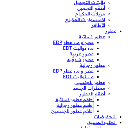
باليتات التجميل
أطقم التجميل
مزيلات المكياج
إكسسوارات المكياج
الأظافر
عطور
عطور نسائية
عطر و ماء عطر EDP
ماء تواليت EDT
عطور غربية
عطور شرقية
عطور رجالية
عطر و ماء عطر EDP
ماء تواليت EDT
عطور للجنسين
معطرات الجسد
أطقم العطور
أطقم عطور نسائية
أطقم عطور رجالية
أطقم عطور للجنسين
التخفيضات
الطلب المسبق
مجموعات مختارة