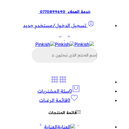
خدمة العملاء
0770899690
تسجيل الدخول/مستخدم جديد
البحث
عن
المنتجات
0
سلة المشتريات
0
قائمة الرغبات
قائمة المنتجات
العناية