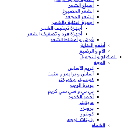
أصباغ الشعر
الشعر المصبوغ
الشعر المجعد
أجهزة العناية بالشعر
أجهزة تجفيف الشعر
أجهزة فرد و تصفيف الشعر
فرش و أمشاط الشعر
أطقم العناية
الأم و الرضيع
الماكياج و التجميل
الوجه
كريم الأساس
أساس و برايمر و مثبت
كونسيلر و كوركتر
بودرة الوجه
بي بي و سي سي كريم
أحمر الخدود
هايلايتر
برونزر
كونتور
باليتات الوجه
الشفاه