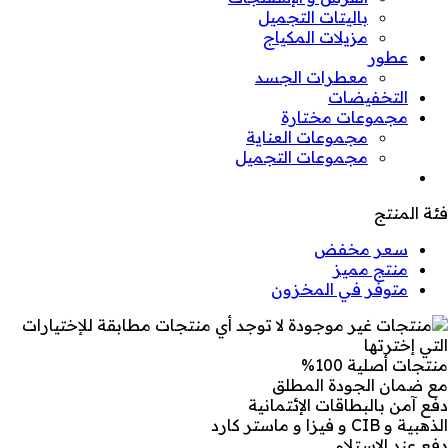
باليتات التجميل
مزيلات المكياج
عطور
معطرات الجسد
التخفيضات
مجموعات مختارة
مجموعات العناية
مجموعات التجميل
فئة المنتج
سعر مخفض
منتج مميز
متوفر في المخزون
لا توجد أي منتجات مطابقة للإختيارات
التي إخترتها
منتجات أصلية 100%
مع ضمان الجودة المطلق
دفع آمن بالبطاقات الإئتمانية
الذهبية و CIB و فيزا و ماستر كارد
دفع عند الإستلام