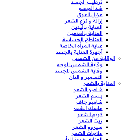
ترطيب الجسد
شد الجسم
مزيل العرق
إزالة و نزع الشعر
العناية باليدين
العناية بالقدمين
المناطق الحساسة
عناية المرأة الخاصة
أجهزة العناية بالجسد
الوقاية من الشمس
وقاية الشمس للوجه
وقاية الشمس للجسد
التسمير و التان
العناية بالشعر
شامبو الشعر
بلسم الشعر
شامبو جاف
ماسك الشعر
كريم الشعر
زيت الشعر
سيروم الشعر
علاجات الشعر
العناية بفروة الرأس