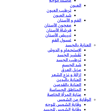
ماسك الوجه
العيون
ترطيب العيون
شد العيون
الفم و الأسنان
معجون الأسنان
فرشاة الأسنان
تبييض الأسنان
غسول الفم
العناية بالجسد
الإستحمام و الدوش
تقشير الجسد
ترطيب الجسد
شد الجسم
مزيل العرق
إزالة و نزع الشعر
العناية باليدين
العناية بالقدمين
المناطق الحساسة
عناية المرأة الخاصة
الوقاية من الشمس
وقاية الشمس للوجه
وقاية الشمس للجسد