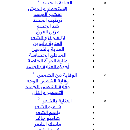
العناية بالجسد
الإستحمام و الدوش
تقشير الجسد
ترطيب الجسد
شد الجسم
مزيل العرق
إزالة و نزع الشعر
العناية باليدين
العناية بالقدمين
المناطق الحساسة
عناية المرأة الخاصة
أجهزة العناية بالجسد
الوقاية من الشمس
وقاية الشمس للوجه
وقاية الشمس للجسد
التسمير و التان
العناية بالشعر
شامبو الشعر
بلسم الشعر
شامبو جاف
ماسك الشعر
كريم الشعر