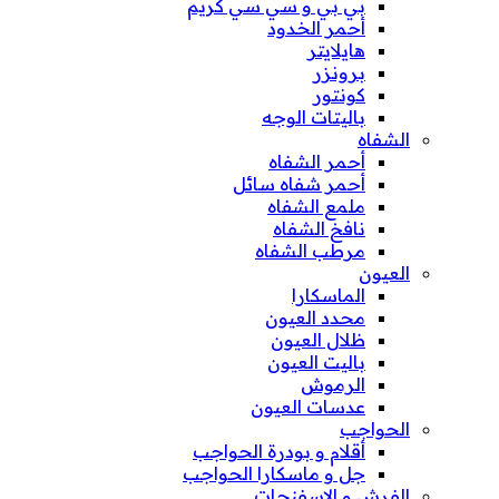
بي بي و سي سي كريم
أحمر الخدود
هايلايتر
برونزر
كونتور
باليتات الوجه
الشفاه
أحمر الشفاه
أحمر شفاه سائل
ملمع الشفاه
نافخ الشفاه
مرطب الشفاه
العيون
الماسكارا
محدد العيون
ظلال العيون
باليت العيون
الرموش
عدسات العيون
الحواجب
أقلام و بودرة الحواجب
جل و ماسكارا الحواجب
الفرش و الإسفنجات