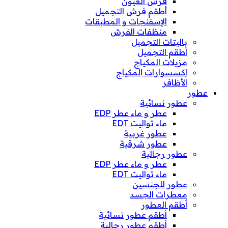
فرش العيون
أطقم فرش التجميل
الإسفنجات و المطبقات
منظفات الفرش
باليتات التجميل
أطقم التجميل
مزيلات المكياج
إكسسوارات المكياج
الأظافر
عطور
عطور نسائية
عطر و ماء عطر EDP
ماء تواليت EDT
عطور غربية
عطور شرقية
عطور رجالية
عطر و ماء عطر EDP
ماء تواليت EDT
عطور للجنسين
معطرات الجسد
أطقم العطور
أطقم عطور نسائية
أطقم عطور رجالية