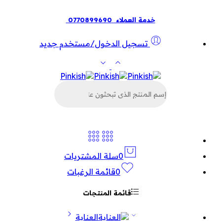
خدمة العملاء
0770899690
تسجيل الدخول/مستخدم جديد
البحث
عن
المنتجات
0
سلة المشتريات
0
قائمة الرغبات
قائمة المنتجات
العناية