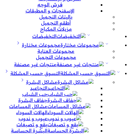
فرش الوجه
الإسفنجات و المطبقات
باليتات التجميل
أطقم التجميل
مزيلات المكياج
التخفيضات
مجموعات مختارة
مجموعات العناية
مجموعات التجميل
منتجات غير مصنفة
التسوق حسب المشكلة
مشاكل البشرة
التجاعيد
حب الشباب
جفاف البشرة
مشاكل المسامات
الهالات السوداء
عيوب و ندوب
بقع و تصبغات
البشرة الحساسة