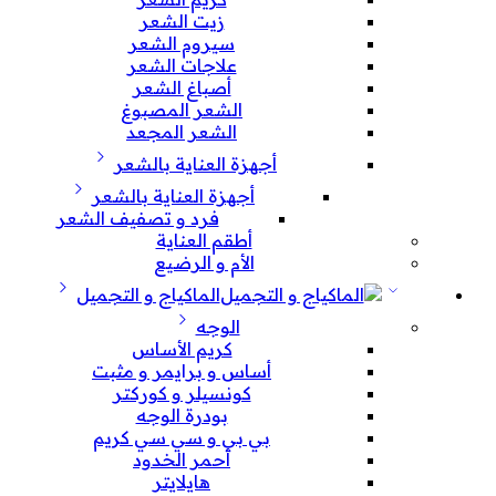
زيت الشعر
سيروم الشعر
علاجات الشعر
أصباغ الشعر
الشعر المصبوغ
الشعر المجعد
أجهزة العناية بالشعر
أجهزة العناية بالشعر
فرد و تصفيف الشعر
أطقم العناية
الأم و الرضيع
الماكياج و التجميل
الوجه
كريم الأساس
أساس و برايمر و مثبت
كونسيلر و كوركتر
بودرة الوجه
بي بي و سي سي كريم
أحمر الخدود
هايلايتر