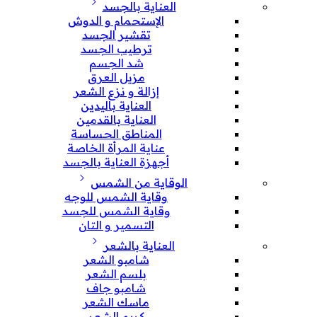
العناية بالجسد
الإستحمام و الدوش
تقشير الجسد
ترطيب الجسد
شد الجسم
مزيل العرق
إزالة و نزع الشعر
العناية باليدين
العناية بالقدمين
المناطق الحساسة
عناية المرأة الخاصة
أجهزة العناية بالجسد
الوقاية من الشمس
وقاية الشمس للوجه
وقاية الشمس للجسد
التسمير و التان
العناية بالشعر
شامبو الشعر
بلسم الشعر
شامبو جاف
ماسك الشعر
كريم الشعر