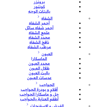
برونزر
كونتور
باليتات الوجه
الشفاه
أحمر الشفاه
أحمر شفاه سائل
ملمع الشفاه
محدد الشفاه
نافخ الشفاه
مرطب الشفاه
العيون
الماسكارا
محدد العيون
ظلال العيون
باليت العيون
عدسات العيون
الحواجب
أقلام و بودرة الحواجب
جل و ماسكارا الحواجب
أطقم العناية بالحواجب
الفرش و الإسفنجات