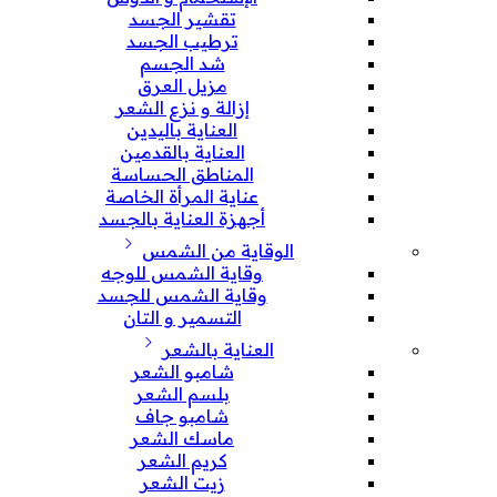
تقشير الجسد
ترطيب الجسد
شد الجسم
مزيل العرق
إزالة و نزع الشعر
العناية باليدين
العناية بالقدمين
المناطق الحساسة
عناية المرأة الخاصة
أجهزة العناية بالجسد
الوقاية من الشمس
وقاية الشمس للوجه
وقاية الشمس للجسد
التسمير و التان
العناية بالشعر
شامبو الشعر
بلسم الشعر
شامبو جاف
ماسك الشعر
كريم الشعر
زيت الشعر