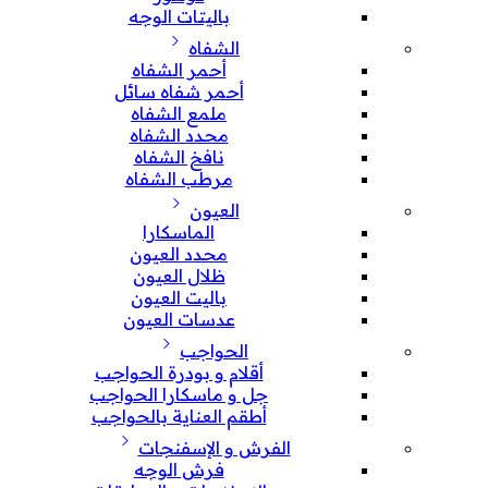
باليتات الوجه
الشفاه
أحمر الشفاه
أحمر شفاه سائل
ملمع الشفاه
محدد الشفاه
نافخ الشفاه
مرطب الشفاه
العيون
الماسكارا
محدد العيون
ظلال العيون
باليت العيون
عدسات العيون
الحواجب
أقلام و بودرة الحواجب
جل و ماسكارا الحواجب
أطقم العناية بالحواجب
الفرش و الإسفنجات
فرش الوجه