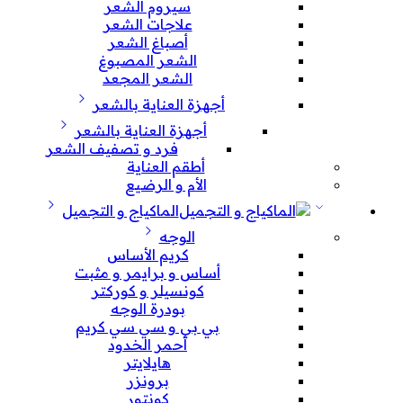
سيروم الشعر
علاجات الشعر
أصباغ الشعر
الشعر المصبوغ
الشعر المجعد
أجهزة العناية بالشعر
أجهزة العناية بالشعر
فرد و تصفيف الشعر
أطقم العناية
الأم و الرضيع
الماكياج و التجميل
الوجه
كريم الأساس
أساس و برايمر و مثبت
كونسيلر و كوركتر
بودرة الوجه
بي بي و سي سي كريم
أحمر الخدود
هايلايتر
برونزر
كونتور