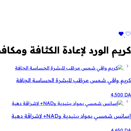
كريم الورد لإعادة الكثافة ومكا
كريم واقي شمس مرطّب للبشرة الحساسة الجافة
4,500
DA
إسانس شمسي بمواد ببتيدية وNAD+ لإشراقة دهية
4,650
DA