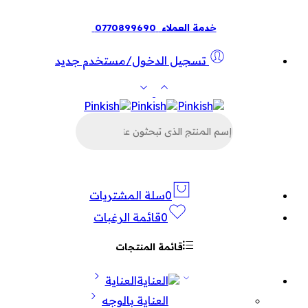
خدمة العملاء
0770899690
تسجيل الدخول/مستخدم جديد
البحث
عن
المنتجات
0
سلة المشتريات
0
قائمة الرغبات
قائمة المنتجات
العناية
العناية بالوجه