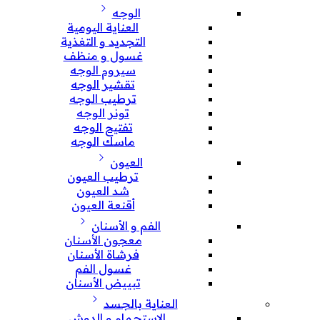
الوجه
العناية اليومية
التجديد و التغذية
غسول و منظف
سيروم الوجه
تقشير الوجه
ترطيب الوجه
تونر الوجه
تفتيح الوجه
ماسك الوجه
العيون
ترطيب العيون
شد العيون
أقنعة العيون
الفم و الأسنان
معجون الأسنان
فرشاة الأسنان
غسول الفم
تبييض الأسنان
العناية بالجسد
الإستحمام و الدوش