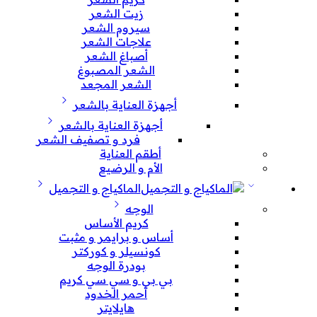
زيت الشعر
سيروم الشعر
علاجات الشعر
أصباغ الشعر
الشعر المصبوغ
الشعر المجعد
أجهزة العناية بالشعر
أجهزة العناية بالشعر
فرد و تصفيف الشعر
أطقم العناية
الأم و الرضيع
الماكياج و التجميل
الوجه
كريم الأساس
أساس و برايمر و مثبت
كونسيلر و كوركتر
بودرة الوجه
بي بي و سي سي كريم
أحمر الخدود
هايلايتر