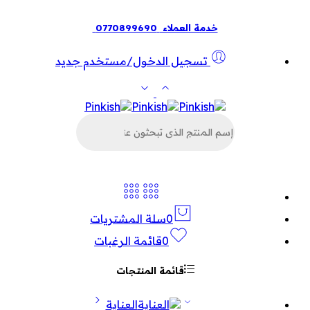
خدمة العملاء
0770899690
تسجيل الدخول/مستخدم جديد
البحث
عن
المنتجات
0
سلة المشتريات
0
قائمة الرغبات
قائمة المنتجات
العناية