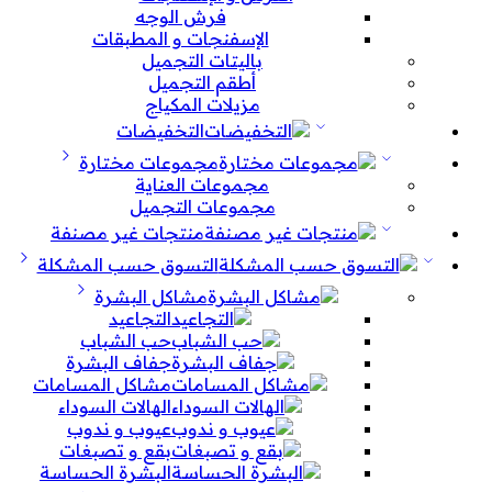
فرش الوجه
الإسفنجات و المطبقات
باليتات التجميل
أطقم التجميل
مزيلات المكياج
التخفيضات
مجموعات مختارة
مجموعات العناية
مجموعات التجميل
منتجات غير مصنفة
التسوق حسب المشكلة
مشاكل البشرة
التجاعيد
حب الشباب
جفاف البشرة
مشاكل المسامات
الهالات السوداء
عيوب و ندوب
بقع و تصبغات
البشرة الحساسة