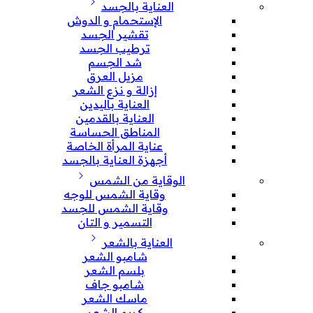
العناية بالجسد
الإستحمام و الدوش
تقشير الجسد
ترطيب الجسد
شد الجسم
مزيل العرق
إزالة و نزع الشعر
العناية باليدين
العناية بالقدمين
المناطق الحساسة
عناية المرأة الخاصة
أجهزة العناية بالجسد
الوقاية من الشمس
وقاية الشمس للوجه
وقاية الشمس للجسد
التسمير و التان
العناية بالشعر
شامبو الشعر
بلسم الشعر
شامبو جاف
ماسك الشعر
كريم الشعر