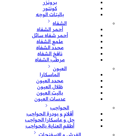
برونزر
كونتور
باليتات الوجه
الشفاه
أحمر الشفاه
أحمر شفاه سائل
ملمع الشفاه
محدد الشفاه
نافخ الشفاه
مرطب الشفاه
العيون
الماسكارا
محدد العيون
ظلال العيون
باليت العيون
عدسات العيون
الحواجب
أقلام و بودرة الحواجب
جل و ماسكارا الحواجب
أطقم العناية بالحواجب
الفرش و الإسفنجات