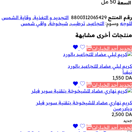
50 مل
السعة
رقم المنتج
8800312065429
التجديد و التغذية
,
وقاية الشمس
للوجه
وسوم:
التجاعيد
,
ترطيب
,
شيخوخة
,
واقي شمس
منتجات أخرى مشابهة
تحديد أحد الخيارات
كريم ليلي مضاد للتجاعيد بالورد
نيفيا
1,550
DA
تحديد أحد الخيارات
كريم نهاري مضاد للشيخوخة بتقنية سوبر فيلر
ديادرمين
2,500
DA
جديد
تحديد أحد الخيارات