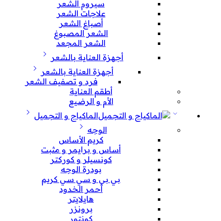
سيروم الشعر
علاجات الشعر
أصباغ الشعر
الشعر المصبوغ
الشعر المجعد
أجهزة العناية بالشعر
أجهزة العناية بالشعر
فرد و تصفيف الشعر
أطقم العناية
الأم و الرضيع
الماكياج و التجميل
الوجه
كريم الأساس
أساس و برايمر و مثبت
كونسيلر و كوركتر
بودرة الوجه
بي بي و سي سي كريم
أحمر الخدود
هايلايتر
برونزر
كونتور