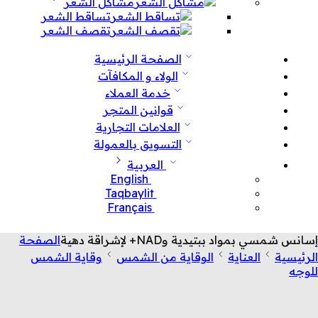
مشاكل الشعر
تساقط الشعر
تقصف الشعر
الصفحة الرئيسية
الولاء و المكافآت
خدمة العملاء
قوانين المتجر
العلامات التجارية
التسويق بالعمولة
العربية
English
Taqbaylit
Français
إسانس شمسي بمواد ببتيدية وNAD+ لإشراقة دهية
الصفحة
الرئيسية
العناية
الوقاية من الشمس
وقاية الشمس
للوجه