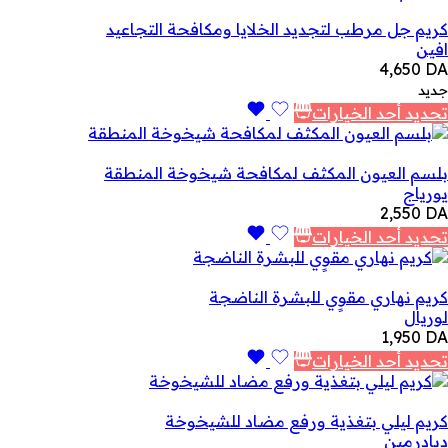
كريم جل مرطب لتجديد الخلايا ومكافحة التجاعيد
افين
4,650
DA
جديد
تحديد أحد الخيارات
بلسم العيون المكثف لمكافحة شيخوخة المنطقة
يورياج
2,550
DA
تحديد أحد الخيارات
كريم نهاري مقوٍي للبشرة الناضجة
لوريال
1,950
DA
تحديد أحد الخيارات
كريم ليلي بتغذية ورفع مضاد للشيخوخة
ديادرمين