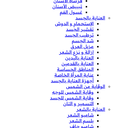
فرشاة الأسنان
تبييض الأسنان
غسول الفم
العناية بالجسد
الإستحمام و الدوش
تقشير الجسد
ترطيب الجسد
شد الجسم
مزيل العرق
إزالة و نزع الشعر
العناية باليدين
العناية بالقدمين
المناطق الحساسة
عناية المرأة الخاصة
أجهزة العناية بالجسد
الوقاية من الشمس
وقاية الشمس للوجه
وقاية الشمس للجسد
التسمير و التان
العناية بالشعر
شامبو الشعر
بلسم الشعر
شامبو جاف