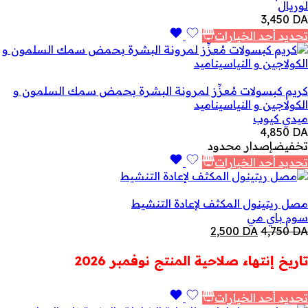
لوريال
3,450
DA
تحديد أحد الخيارات
كريم كبسولات مُعزِّز لمرونة البشرة بحمض سمك السلمون و
الكولاجين و النياسيناميد
ميدي كيوب
4,850
DA
تخفيض
إصدار محدود
تحديد أحد الخيارات
مصل ريتينول المكثف لإعادة التنشيط
سوم باي مي
السعر
السعر
2,500
DA
4,750
DA
الأصلي
الحالي
هو:
هو:
تاريخ إنتهاء صلاحية المنتج نوفمبر 2026
2,500 DA.
4,750 DA.
تحديد أحد الخيارات