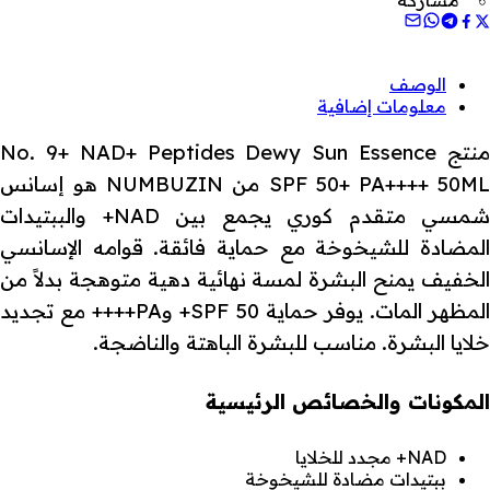
الوصف
معلومات إضافية
منتج No. 9+ NAD+ Peptides Dewy Sun Essence
SPF 50+ PA++++ 50ML من NUMBUZIN هو إسانس
شمسي متقدم كوري يجمع بين NAD+ والببتيدات
المضادة للشيخوخة مع حماية فائقة. قوامه الإسانسي
الخفيف يمنح البشرة لمسة نهائية دهية متوهجة بدلاً من
المظهر المات. يوفر حماية SPF 50+ وPA++++ مع تجديد
خلايا البشرة. مناسب للبشرة الباهتة والناضجة.
المكونات والخصائص الرئيسية
NAD+ مجدد للخلايا
ببتيدات مضادة للشيخوخة