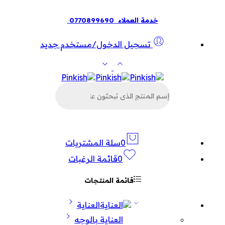
خدمة العملاء
0770899690
تسجيل الدخول/مستخدم جديد
البحث
عن
المنتجات
0
سلة المشتريات
0
قائمة الرغبات
قائمة المنتجات
العناية
العناية بالوجه