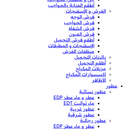
أطقم العناية بالحواجب
الفرش و الإسفنجات
فرش الوجه
فرش الحواجب
فرش الشفاه
فرش العيون
أطقم فرش التجميل
الإسفنجات و المطبقات
منظفات الفرش
باليتات التجميل
أطقم التجميل
مزيلات المكياج
إكسسوارات المكياج
الأظافر
عطور
عطور نسائية
عطر و ماء عطر EDP
ماء تواليت EDT
عطور غربية
عطور شرقية
عطور رجالية
عطر و ماء عطر EDP