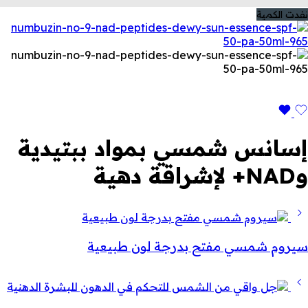
نفدت الكمية
إسانس شمسي بمواد ببتيدية
وNAD+ لإشراقة دهية
سيروم شمسي مفتح بدرجة لون طبيعية