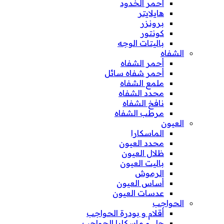
أحمر الخدود
هايلايتر
برونزر
كونتور
باليتات الوجه
الشفاه
أحمر الشفاه
أحمر شفاه سائل
ملمع الشفاه
محدد الشفاه
نافخ الشفاه
مرطب الشفاه
العيون
الماسكارا
محدد العيون
ظلال العيون
باليت العيون
الرموش
أساس العيون
عدسات العيون
الحواجب
أقلام و بودرة الحواجب
جل و ماسكارا الحواجب