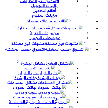
الإسفنجات و المطبقات
باليتات التجميل
أطقم التجميل
مزيلات المكياج
التخفيضات
مجموعات مختارة
مجموعات العناية
مجموعات التجميل
منتجات غير مصنفة
التسوق حسب المشكلة
مشاكل البشرة
التجاعيد
حب الشباب
جفاف البشرة
مشاكل المسامات
الهالات السوداء
عيوب و ندوب
بقع و تصبغات
البشرة الحساسة