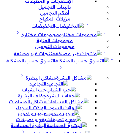
الإسفنجات و المطبقات
باليتات التجميل
أطقم التجميل
مزيلات المكياج
التخفيضات
مجموعات مختارة
مجموعات العناية
مجموعات التجميل
منتجات غير مصنفة
التسوق حسب المشكلة
مشاكل البشرة
التجاعيد
حب الشباب
جفاف البشرة
مشاكل المسامات
الهالات السوداء
عيوب و ندوب
بقع و تصبغات
البشرة الحساسة