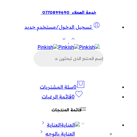
خدمة العملاء
0770899690
تسجيل الدخول/مستخدم جديد
البحث
عن
المنتجات
0
سلة المشتريات
0
قائمة الرغبات
قائمة المنتجات
العناية
العناية بالوجه