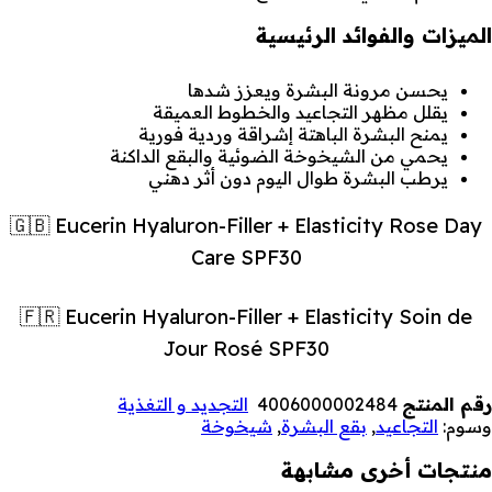
الميزات والفوائد الرئيسية
يحسن مرونة البشرة ويعزز شدها
يقلل مظهر التجاعيد والخطوط العميقة
يمنح البشرة الباهتة إشراقة وردية فورية
يحمي من الشيخوخة الضوئية والبقع الداكنة
يرطب البشرة طوال اليوم دون أثر دهني
🇬🇧 Eucerin Hyaluron-Filler + Elasticity Rose Day
Care SPF30
🇫🇷 Eucerin Hyaluron-Filler + Elasticity Soin de
Jour Rosé SPF30
رقم المنتج
4006000002484
التجديد و التغذية
وسوم:
التجاعيد
,
بقع البشرة
,
شيخوخة
منتجات أخرى مشابهة