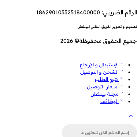
الرقم الضريبي: 18629010332518400000
تصميم و تطوير الفريق التقني لبينكش
جميع الحقوق محفوظة© 2026
الإستبدال و الإرجاع
الشحن و التوصيل
تتبع الطلب
أسعار التوصيل
مجلة بينكش
الوظائف
لبحث
ن