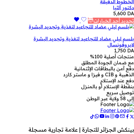
الخطوط الدقيقة
دكتور ألثيا
5,600
DA
تحديد أحد الخيارات
بلسم ليلي مضاد للتجاعيد لتغذية وتجديد البشرة
لابروفونسال
1,750
DA
منتجات أصلية 100%
مع ضمان الجودة المطلق
دفع آمن بالبطاقات الإئتمانية
الذهبية و CIB و فيزا و ماستر كارد
دفع عند الإستلام
بنقطة الإستلام أو بالمنزل
توصيل سريع
إلى 58 ولاية عبر الوطن
بينكش الجزائر للتجارة | علامة تجارية مسجلة