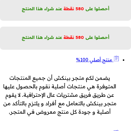
لمرونة
أحصلوا على
580
نقطة
عند شراء هذا المنتج
لملء
كافحة
لشيخوخة
إشراقة
أحصلوا على
580
نقطة
عند شراء هذا المنتج
ردية
لكمية
منتج أصلي 100%
يضمن لكم متجر بينكش أن جميع المنتجات
المتوفرة هي منتجات أصلية نقوم بالحصول عليها
عن طريق فريق مشتريات عال الإحترافية. لا يقوم
متجر بينكش بالتعامل مع أفراد و يلتزم بالتأكد من
أصلية و جودة كل منتج معروض في المتجر.