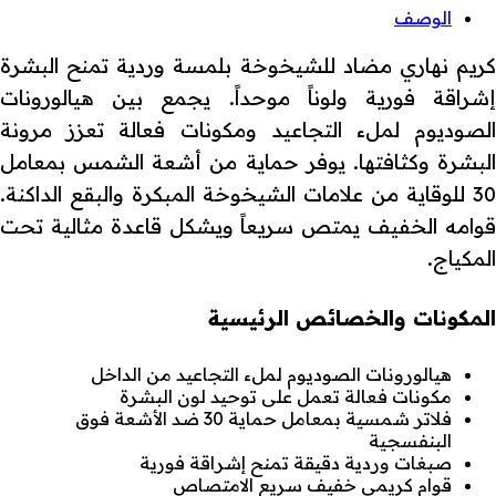
الوصف
كريم نهاري مضاد للشيخوخة بلمسة وردية تمنح البشرة
إشراقة فورية ولوناً موحداً. يجمع بين هيالورونات
الصوديوم لملء التجاعيد ومكونات فعالة تعزز مرونة
البشرة وكثافتها. يوفر حماية من أشعة الشمس بمعامل
30 للوقاية من علامات الشيخوخة المبكرة والبقع الداكنة.
قوامه الخفيف يمتص سريعاً ويشكل قاعدة مثالية تحت
المكياج.
المكونات والخصائص الرئيسية
هيالورونات الصوديوم لملء التجاعيد من الداخل
مكونات فعالة تعمل على توحيد لون البشرة
فلاتر شمسية بمعامل حماية 30 ضد الأشعة فوق
البنفسجية
صبغات وردية دقيقة تمنح إشراقة فورية
قوام كريمي خفيف سريع الامتصاص