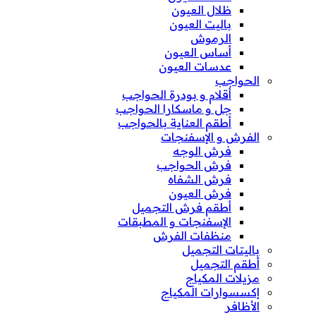
ظلال العيون
باليت العيون
الرموش
أساس العيون
عدسات العيون
الحواجب
أقلام و بودرة الحواجب
جل و ماسكارا الحواجب
أطقم العناية بالحواجب
الفرش و الإسفنجات
فرش الوجه
فرش الحواجب
فرش الشفاه
فرش العيون
أطقم فرش التجميل
الإسفنجات و المطبقات
منظفات الفرش
باليتات التجميل
أطقم التجميل
مزيلات المكياج
إكسسوارات المكياج
الأظافر