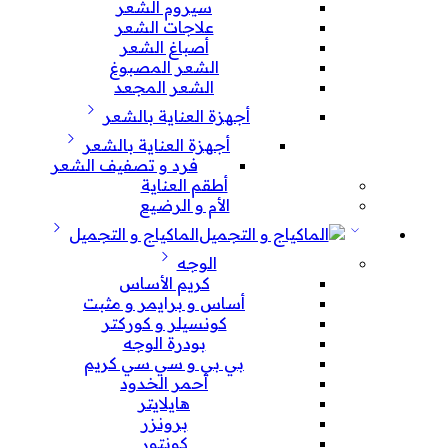
سيروم الشعر
علاجات الشعر
أصباغ الشعر
الشعر المصبوغ
الشعر المجعد
أجهزة العناية بالشعر
أجهزة العناية بالشعر
فرد و تصفيف الشعر
أطقم العناية
الأم و الرضيع
الماكياج و التجميل
الوجه
كريم الأساس
أساس و برايمر و مثبت
كونسيلر و كوركتر
بودرة الوجه
بي بي و سي سي كريم
أحمر الخدود
هايلايتر
برونزر
كونتور