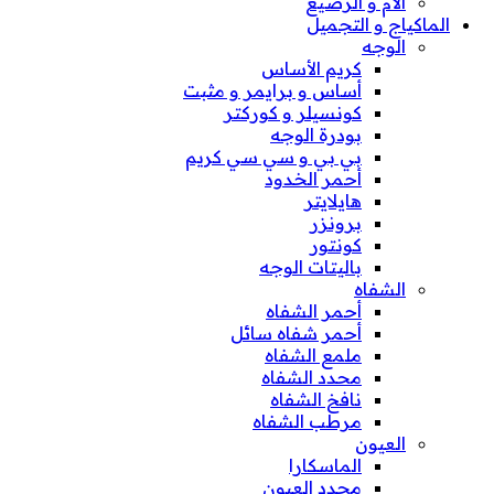
الأم و الرضيع
الماكياج و التجميل
الوجه
كريم الأساس
أساس و برايمر و مثبت
كونسيلر و كوركتر
بودرة الوجه
بي بي و سي سي كريم
أحمر الخدود
هايلايتر
برونزر
كونتور
باليتات الوجه
الشفاه
أحمر الشفاه
أحمر شفاه سائل
ملمع الشفاه
محدد الشفاه
نافخ الشفاه
مرطب الشفاه
العيون
الماسكارا
محدد العيون