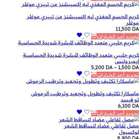
كريم الجسم المغذي ليه إكسيبشنز من تييري موغلر
موغلر
11,500
DA
تحديد أحد الخيارات
كريم حليبي متعدد الوظائف للبشرة شديدة الحساسية
إيمبروليس
نطاق
5,200
DA
–
1,500
DA
السعر:
تحديد أحد الخيارات
من
خلال
ماسكارا تكثيف وتطويل وتجعيد وترطيب الرموش
تو فيسد
6,100
DA
تحديد أحد الخيارات
مصل تفاعلي مضاد لتساقط الشعر
لوكسيول
8,900
DA