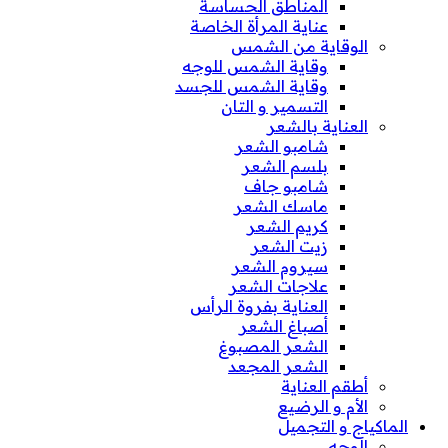
المناطق الحساسة
عناية المرأة الخاصة
الوقاية من الشمس
وقاية الشمس للوجه
وقاية الشمس للجسد
التسمير و التان
العناية بالشعر
شامبو الشعر
بلسم الشعر
شامبو جاف
ماسك الشعر
كريم الشعر
زيت الشعر
سيروم الشعر
علاجات الشعر
العناية بفروة الرأس
أصباغ الشعر
الشعر المصبوغ
الشعر المجعد
أطقم العناية
الأم و الرضيع
الماكياج و التجميل
الوجه