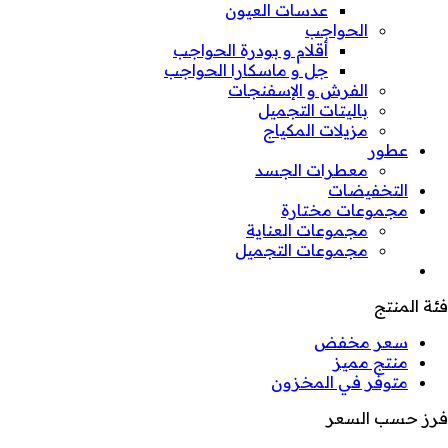
عدسات العيون
الحواجب
أقلام و بودرة الحواجب
جل و ماسكارا الحواجب
الفرش و الإسفنجات
باليتات التجميل
مزيلات المكياج
عطور
معطرات الجسد
التخفيضات
مجموعات مختارة
مجموعات العناية
مجموعات التجميل
فئة المنتج
سعر مخفض
منتج مميز
متوفر في المخزون
فرز حسب السعر