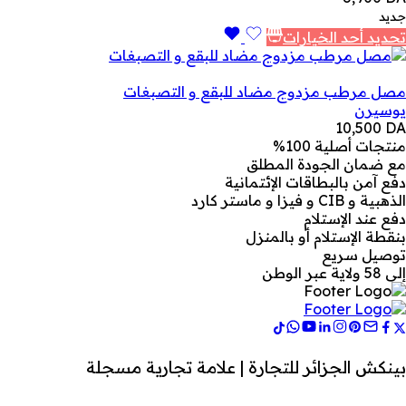
جديد
تحديد أحد الخيارات
مصل مرطب مزدوج مضاد للبقع و التصبغات
يوسيرن
10,500
DA
منتجات أصلية 100%
مع ضمان الجودة المطلق
دفع آمن بالبطاقات الإئتمانية
الذهبية و CIB و فيزا و ماستر كارد
دفع عند الإستلام
بنقطة الإستلام أو بالمنزل
توصيل سريع
إلى 58 ولاية عبر الوطن
بينكش الجزائر للتجارة | علامة تجارية مسجلة