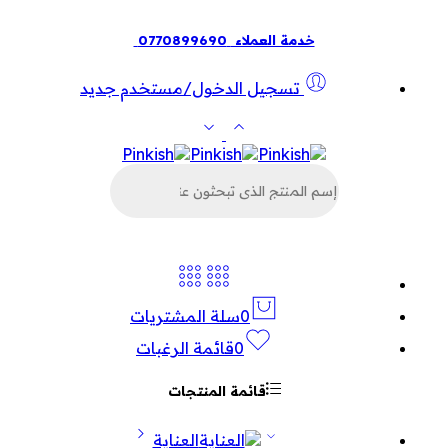
خدمة العملاء
0770899690
تسجيل الدخول/مستخدم جديد
البحث
عن
المنتجات
0
سلة المشتريات
0
قائمة الرغبات
قائمة المنتجات
العناية