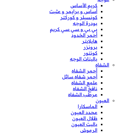
كريم الأساس
أساس و برايمر و مثبت
كونسيلر و كوركتر
بودرة الوجه
بي بي و سي سي كريم
أحمر الخدود
هايلايتر
برونزر
كونتور
باليتات الوجه
الشفاه
أحمر الشفاه
أحمر شفاه سائل
ملمع الشفاه
نافخ الشفاه
مرطب الشفاه
العيون
الماسكارا
محدد العيون
ظلال العيون
باليت العيون
الرموش