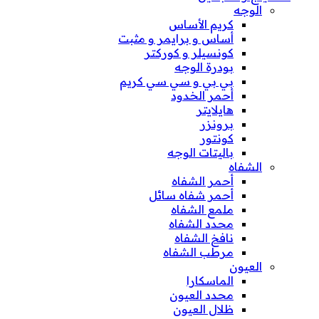
الوجه
كريم الأساس
أساس و برايمر و مثبت
كونسيلر و كوركتر
بودرة الوجه
بي بي و سي سي كريم
أحمر الخدود
هايلايتر
برونزر
كونتور
باليتات الوجه
الشفاه
أحمر الشفاه
أحمر شفاه سائل
ملمع الشفاه
محدد الشفاه
نافخ الشفاه
مرطب الشفاه
العيون
الماسكارا
محدد العيون
ظلال العيون