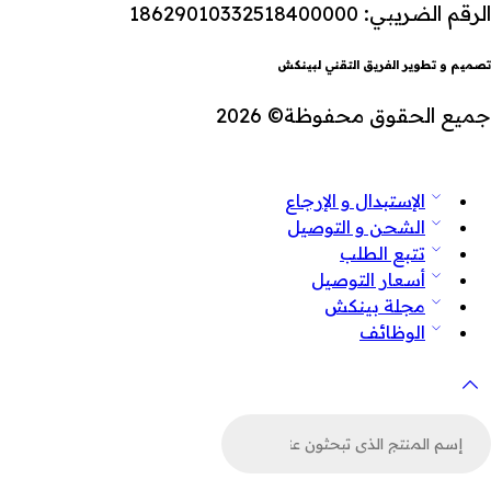
الرقم الضريبي: 18629010332518400000
تصميم و تطوير الفريق التقني لبينكش
جميع الحقوق محفوظة© 2026
الإستبدال و الإرجاع
الشحن و التوصيل
تتبع الطلب
أسعار التوصيل
مجلة بينكش
الوظائف
لبحث
ن
لمنتجات