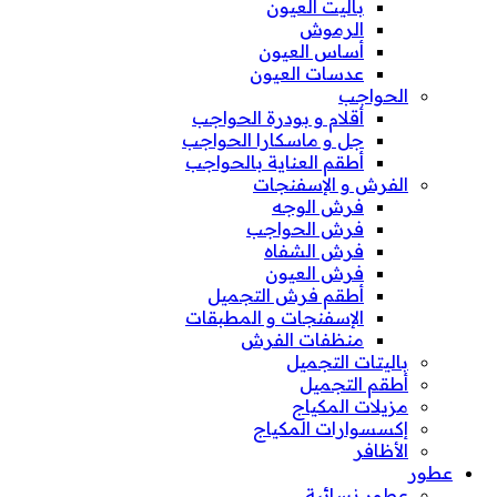
باليت العيون
الرموش
أساس العيون
عدسات العيون
الحواجب
أقلام و بودرة الحواجب
جل و ماسكارا الحواجب
أطقم العناية بالحواجب
الفرش و الإسفنجات
فرش الوجه
فرش الحواجب
فرش الشفاه
فرش العيون
أطقم فرش التجميل
الإسفنجات و المطبقات
منظفات الفرش
باليتات التجميل
أطقم التجميل
مزيلات المكياج
إكسسوارات المكياج
الأظافر
عطور
عطور نسائية