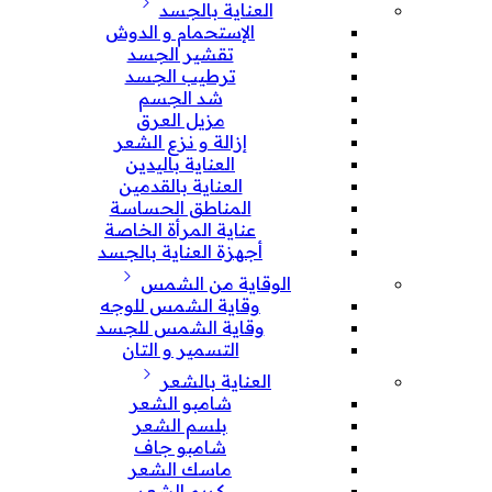
العناية بالجسد
الإستحمام و الدوش
تقشير الجسد
ترطيب الجسد
شد الجسم
مزيل العرق
إزالة و نزع الشعر
العناية باليدين
العناية بالقدمين
المناطق الحساسة
عناية المرأة الخاصة
أجهزة العناية بالجسد
الوقاية من الشمس
وقاية الشمس للوجه
وقاية الشمس للجسد
التسمير و التان
العناية بالشعر
شامبو الشعر
بلسم الشعر
شامبو جاف
ماسك الشعر
كريم الشعر