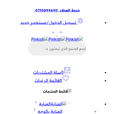
خدمة العملاء
0770899690
تسجيل الدخول/مستخدم جديد
البحث
عن
المنتجات
0
سلة المشتريات
0
قائمة الرغبات
قائمة المنتجات
العناية
العناية بالوجه