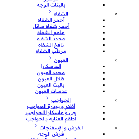
باليتات الوجه
الشفاه
أحمر الشفاه
أحمر شفاه سائل
ملمع الشفاه
محدد الشفاه
نافخ الشفاه
مرطب الشفاه
العيون
الماسكارا
محدد العيون
ظلال العيون
باليت العيون
عدسات العيون
الحواجب
أقلام و بودرة الحواجب
جل و ماسكارا الحواجب
أطقم العناية بالحواجب
الفرش و الإسفنجات
فرش الوجه