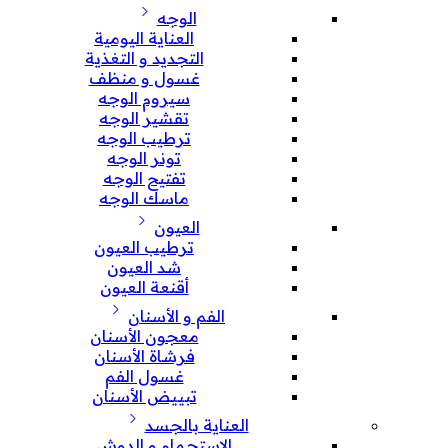
الوجه
العناية اليومية
التجديد و التغذية
غسول و منظف
سيروم الوجه
تقشير الوجه
ترطيب الوجه
تونر الوجه
تفتيح الوجه
ماسك الوجه
العيون
ترطيب العيون
شد العيون
أقنعة العيون
الفم و الأسنان
معجون الأسنان
فرشاة الأسنان
غسول الفم
تبييض الأسنان
العناية بالجسد
الإستحمام و الدوش