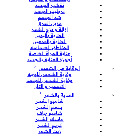
تقشير الجسد
ترطيب الجسد
شد الجسم
مزيل العرق
إزالة و نزع الشعر
العناية باليدين
العناية بالقدمين
المناطق الحساسة
عناية المرأة الخاصة
أجهزة العناية بالجسد
الوقاية من الشمس
وقاية الشمس للوجه
وقاية الشمس للجسد
التسمير و التان
العناية بالشعر
شامبو الشعر
بلسم الشعر
شامبو جاف
ماسك الشعر
كريم الشعر
زيت الشعر