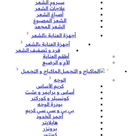
سيروم الشعر
علاجات الشعر
أصباغ الشعر
الشعر المصبوغ
الشعر المجعد
أجهزة العناية بالشعر
أجهزة العناية بالشعر
فرد و تصفيف الشعر
أطقم العناية
الأم و الرضيع
الماكياج و التجميل
الوجه
كريم الأساس
أساس و برايمر و مثبت
كونسيلر و كوركتر
بودرة الوجه
بي بي و سي سي كريم
أحمر الخدود
هايلايتر
برونزر
كونتور