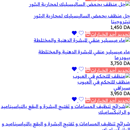
جل منظف بحمض الساليسيليك لمحاربة البثور
نيتروجينا
1,450
DA
تحديد أحد الخيارات
ماء ميسيلير منقي للبشرة الدهنية والمختلطة
بيودرما
3,750
DA
تحديد أحد الخيارات
منظف للتحكم في العيوب
سيرافي
3,950
DA
تحديد أحد الخيارات
شرائح تنظيف المسامات و تفتيح البشرة و البقع بالنياسيناميد و
الرانيكساميك