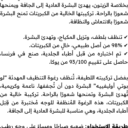
بخلاصة الزيتون، يهدئ البشرة العادية إلى الجافة ويمنحها
شعورًا بالراحة. تركيبتها الخالية من الكبريتات تمنح البشرة
شعورًا بالانتعاش والنظافة.
✔ تنظف بلطف، وتزيل المكياج، وتهدئ البشرة.
✔ 98% من أصل طبيعي، خالٍ من الكبريتات.
✔ تم اختباره من قبل أطباء الجلدية، صنع في فرنسا،
حاصل على تقييم 93/100 من يوكا.
بفضل تركيبته اللطيفة، تُنظف رغوة التنظيف المهدئة “لو
بوتي أوليفييه” البشرة دون أن تُجففها. ناعمة وكريمية،
تُهدئ البشرة وتمنحها شعورًا بالراحة. تركيبة خالية من
الكبريتات، هذه الرغوة المُنظفة للوجه مُختبرة من قِبَل
أطباء الجلدية، وهي مناسبة للبشرة العادية إلى الجافة.
ريقة الاستخدام:
ضعيه صباحًا ومساءً على وجه رطب.