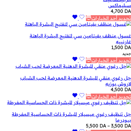
سيليماكس
4,700
DA
تحديد أحد الخيارات
غسول منظف بفيتامين سي لتفتيح البشرة الباهتة
غارنييه
1,500
DA
جديد
تحديد أحد الخيارات
جل رغوي منقي للبشرة الدهنية المعرضة لحب الشباب
لاروش بوزيه
4,500
DA
تحديد أحد الخيارات
جل تنظيف رغوي ميسيلار للبشرة ذات الحساسية المفرطة
بيودرما
نطاق
5,500
DA
–
3,500
DA