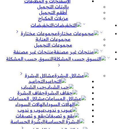
الإسفنجات و المطبقات
باليتات التجميل
أطقم التجميل
مزيلات المكياج
التخفيضات
مجموعات مختارة
مجموعات العناية
مجموعات التجميل
منتجات غير مصنفة
التسوق حسب المشكلة
مشاكل البشرة
التجاعيد
حب الشباب
جفاف البشرة
مشاكل المسامات
الهالات السوداء
عيوب و ندوب
بقع و تصبغات
البشرة الحساسة