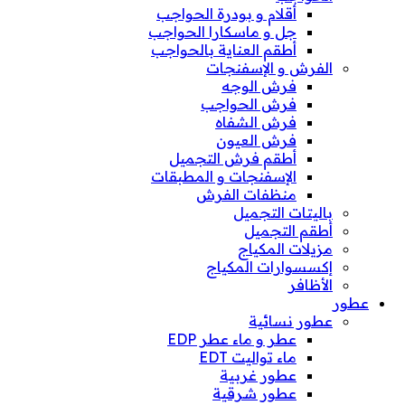
أقلام و بودرة الحواجب
جل و ماسكارا الحواجب
أطقم العناية بالحواجب
الفرش و الإسفنجات
فرش الوجه
فرش الحواجب
فرش الشفاه
فرش العيون
أطقم فرش التجميل
الإسفنجات و المطبقات
منظفات الفرش
باليتات التجميل
أطقم التجميل
مزيلات المكياج
إكسسوارات المكياج
الأظافر
عطور
عطور نسائية
عطر و ماء عطر EDP
ماء تواليت EDT
عطور غربية
عطور شرقية