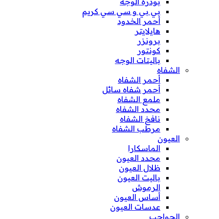
بودرة الوجه
بي بي و سي سي كريم
أحمر الخدود
هايلايتر
برونزر
كونتور
باليتات الوجه
الشفاه
أحمر الشفاه
أحمر شفاه سائل
ملمع الشفاه
محدد الشفاه
نافخ الشفاه
مرطب الشفاه
العيون
الماسكارا
محدد العيون
ظلال العيون
باليت العيون
الرموش
أساس العيون
عدسات العيون
الحواجب