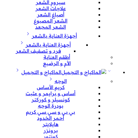
سيروم الشعر
علاجات الشعر
أصباغ الشعر
الشعر المصبوغ
الشعر المجعد
أجهزة العناية بالشعر
أجهزة العناية بالشعر
فرد و تصفيف الشعر
أطقم العناية
الأم و الرضيع
الماكياج و التجميل
الوجه
كريم الأساس
أساس و برايمر و مثبت
كونسيلر و كوركتر
بودرة الوجه
بي بي و سي سي كريم
أحمر الخدود
هايلايتر
برونزر
كونتور