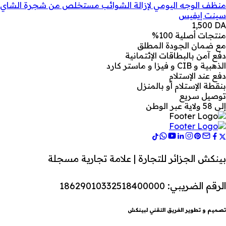
منظف الوجه اليومي لإزالة الشوائب مستخلص من شجرة الشاي
سينت إيفيس
1,500
DA
منتجات أصلية 100%
مع ضمان الجودة المطلق
دفع آمن بالبطاقات الإئتمانية
الذهبية و CIB و فيزا و ماستر كارد
دفع عند الإستلام
بنقطة الإستلام أو بالمنزل
توصيل سريع
إلى 58 ولاية عبر الوطن
بينكش الجزائر للتجارة | علامة تجارية مسجلة
الرقم الضريبي: 18629010332518400000
تصميم و تطوير الفريق التقني لبينكش