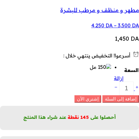
مطهر و منظف و مرطب للبشرة
نطاق
4,250
DA
–
3,500
DA
السعر:
من
1,450
DA
خلال
أسرعوا! التخفيض ينتهي خلال :
السعة
إزالة
غوة
نظيف
لوجه
إضافة إلى السلة
إشتري الآن
لمهدئة
لكمية
أحصلوا على
145
نقطة
عند شراء هذا المنتج