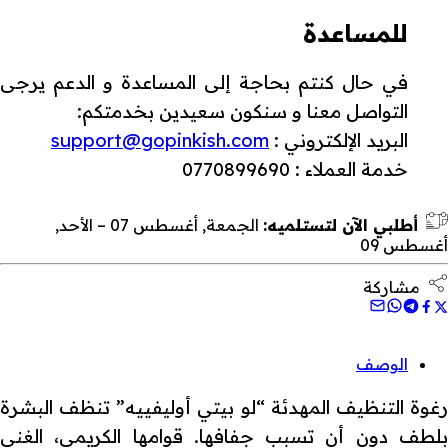
للمساعدة
في حال كنتم بحاجة إلى المساعدة و الدعم يرجى
التواصل معنا و سنكون سعيدين بخدمتكم:
البريد الإلكتروني :
support@gopinkish.com
خدمة العملاء : 0770899690
أطلبي الآن لتستلميه:
الجمعة, أغسطس 07 – الأحد,
أغسطس 09
مشاركة
الوصف
رغوة التنظيف المهدئة “لو بيتي أوليفييه” تنظف البشرة
بلطف دون أن تسبب جفافها. قوامها الكريمي، الغني