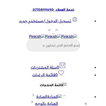
خدمة العملاء
0770899690
تسجيل الدخول/مستخدم جديد
البحث
عن
المنتجات
0
سلة المشتريات
0
قائمة الرغبات
قائمة المنتجات
العناية
العناية بالوجه