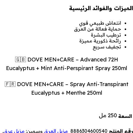
الميزات والفوائد الرئيسية
انتعاش طبيعي قوي
حماية فعالة من العرق
ترطيب البشرة
رائحة ذكورية مميزة
تجفيف سريع
🇬🇧 DOVE MEN+CARE – Advanced 72H
Eucalyptus + Mint Anti-Perspirant Spray 250ml
🇫🇷 DOVE MEN+CARE – Spray Anti-Transpirant
Eucalyptus + Menthe 250ml
250 مل
السعة
رقم المنتج
8886304600540
مزيل العرق
وسمين:
مزيل عرق
,