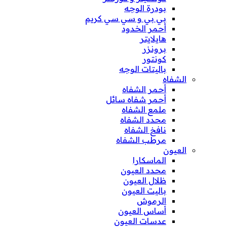
بودرة الوجه
بي بي و سي سي كريم
أحمر الخدود
هايلايتر
برونزر
كونتور
باليتات الوجه
الشفاه
أحمر الشفاه
أحمر شفاه سائل
ملمع الشفاه
محدد الشفاه
نافخ الشفاه
مرطب الشفاه
العيون
الماسكارا
محدد العيون
ظلال العيون
باليت العيون
الرموش
أساس العيون
عدسات العيون