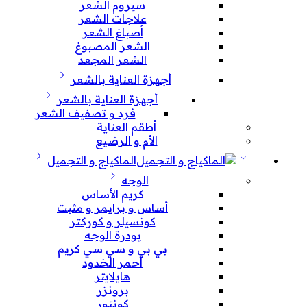
سيروم الشعر
علاجات الشعر
أصباغ الشعر
الشعر المصبوغ
الشعر المجعد
أجهزة العناية بالشعر
أجهزة العناية بالشعر
فرد و تصفيف الشعر
أطقم العناية
الأم و الرضيع
الماكياج و التجميل
الوجه
كريم الأساس
أساس و برايمر و مثبت
كونسيلر و كوركتر
بودرة الوجه
بي بي و سي سي كريم
أحمر الخدود
هايلايتر
برونزر
كونتور