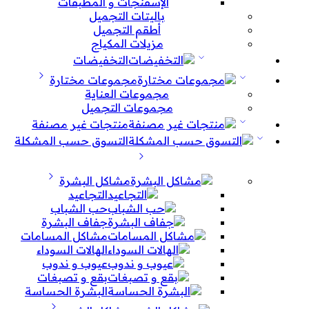
الإسفنجات و المطبقات
باليتات التجميل
أطقم التجميل
مزيلات المكياج
التخفيضات
مجموعات مختارة
مجموعات العناية
مجموعات التجميل
منتجات غير مصنفة
التسوق حسب المشكلة
مشاكل البشرة
التجاعيد
حب الشباب
جفاف البشرة
مشاكل المسامات
الهالات السوداء
عيوب و ندوب
بقع و تصبغات
البشرة الحساسة