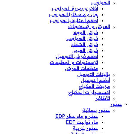
الحواجب
أقلام و بودرة الحواجب
جل و ماسكارا الحواجب
أطقم العناية بالحواجب
الفرش و الإسفنجات
فرش الوجه
فرش الحواجب
فرش الشفاه
فرش العيون
أطقم فرش التجميل
الإسفنجات و المطبقات
منظفات الفرش
باليتات التجميل
أطقم التجميل
مزيلات المكياج
إكسسوارات المكياج
الأظافر
عطور
عطور نسائية
عطر و ماء عطر EDP
ماء تواليت EDT
عطور غربية