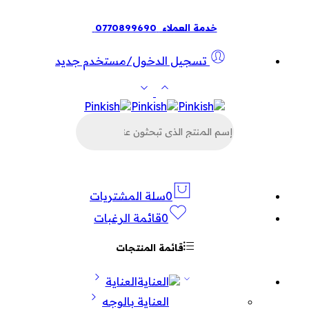
خدمة العملاء
0770899690
تسجيل الدخول/مستخدم جديد
البحث
عن
المنتجات
0
سلة المشتريات
0
قائمة الرغبات
قائمة المنتجات
العناية
العناية بالوجه