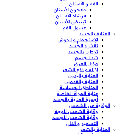
الفم و الأسنان
معجون الأسنان
فرشاة الأسنان
تبييض الأسنان
غسول الفم
العناية بالجسد
الإستحمام و الدوش
تقشير الجسد
ترطيب الجسد
شد الجسم
مزيل العرق
إزالة و نزع الشعر
العناية باليدين
العناية بالقدمين
المناطق الحساسة
عناية المرأة الخاصة
أجهزة العناية بالجسد
الوقاية من الشمس
وقاية الشمس للوجه
وقاية الشمس للجسد
التسمير و التان
العناية بالشعر