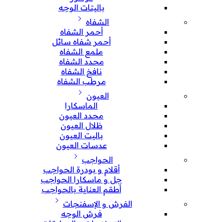
باليتات الوجه
الشفاه
أحمر الشفاه
أحمر شفاه سائل
ملمع الشفاه
محدد الشفاه
نافخ الشفاه
مرطب الشفاه
العيون
الماسكارا
محدد العيون
ظلال العيون
باليت العيون
عدسات العيون
الحواجب
أقلام و بودرة الحواجب
جل و ماسكارا الحواجب
أطقم العناية بالحواجب
الفرش و الإسفنجات
فرش الوجه