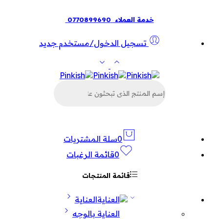
خدمة العملاء
0770899690
تسجيل الدخول/مستخدم جديد
البحث
عن
المنتجات
0
سلة المشتريات
0
قائمة الرغبات
قائمة المنتجات
العناية
العناية بالوجه