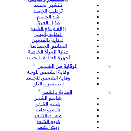
تقشير الجسد
ترطيب الجسد
شد الجسم
مزيل العرق
إزالة و نزع الشعر
العناية باليدين
العناية بالقدمين
المناطق الحساسة
عناية المرأة الخاصة
أجهزة العناية بالجسد
الوقاية من الشمس
وقاية الشمس للوجه
وقاية الشمس للجسد
التسمير و التان
العناية بالشعر
شامبو الشعر
بلسم الشعر
شامبو جاف
ماسك الشعر
كريم الشعر
زيت الشعر