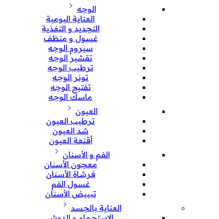
الوجه
العناية اليومية
التجديد و التغذية
غسول و منظف
سيروم الوجه
تقشير الوجه
ترطيب الوجه
تونر الوجه
تفتيح الوجه
ماسك الوجه
العيون
ترطيب العيون
شد العيون
أقنعة العيون
الفم و الأسنان
معجون الأسنان
فرشاة الأسنان
غسول الفم
تبييض الأسنان
العناية بالجسد
الإستحمام و الدوش