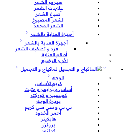
سيروم الشعر
علاجات الشعر
أصباغ الشعر
الشعر المصبوغ
الشعر المجعد
أجهزة العناية بالشعر
أجهزة العناية بالشعر
فرد و تصفيف الشعر
أطقم العناية
الأم و الرضيع
الماكياج و التجميل
الوجه
كريم الأساس
أساس و برايمر و مثبت
كونسيلر و كوركتر
بودرة الوجه
بي بي و سي سي كريم
أحمر الخدود
هايلايتر
برونزر
كونتور