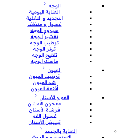
الوجه
العناية اليومية
التجديد و التغذية
غسول و منظف
سيروم الوجه
تقشير الوجه
ترطيب الوجه
تونر الوجه
تفتيح الوجه
ماسك الوجه
العيون
ترطيب العيون
شد العيون
أقنعة العيون
الفم و الأسنان
معجون الأسنان
فرشاة الأسنان
غسول الفم
تبييض الأسنان
العناية بالجسد
الإستحمام و الدوش