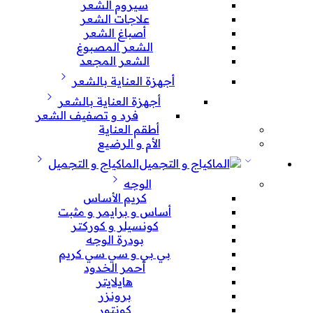
سيروم الشعر
علاجات الشعر
أصباغ الشعر
الشعر المصبوغ
الشعر المجعد
أجهزة العناية بالشعر
أجهزة العناية بالشعر
فرد و تصفيف الشعر
أطقم العناية
الأم و الرضيع
الماكياج و التجميل
الوجه
كريم الأساس
أساس و برايمر و مثبت
كونسيلر و كوركتر
بودرة الوجه
بي بي و سي سي كريم
أحمر الخدود
هايلايتر
برونزر
كونتور