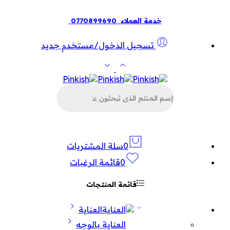
خدمة العملاء
0770899690
تسجيل الدخول/مستخدم جديد
البحث
عن
المنتجات
0
سلة المشتريات
0
قائمة الرغبات
قائمة المنتجات
العناية
العناية بالوجه