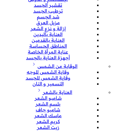
تقشير الجسد
ترطيب الجسد
شد الجسم
مزيل العرق
إزالة و نزع الشعر
العناية باليدين
العناية بالقدمين
المناطق الحساسة
عناية المرأة الخاصة
أجهزة العناية بالجسد
الوقاية من الشمس
وقاية الشمس للوجه
وقاية الشمس للجسد
التسمير و التان
العناية بالشعر
شامبو الشعر
بلسم الشعر
شامبو جاف
ماسك الشعر
كريم الشعر
زيت الشعر