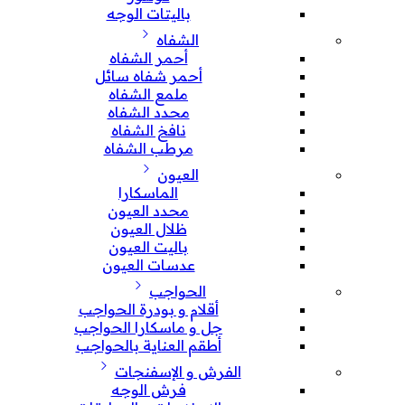
باليتات الوجه
الشفاه
أحمر الشفاه
أحمر شفاه سائل
ملمع الشفاه
محدد الشفاه
نافخ الشفاه
مرطب الشفاه
العيون
الماسكارا
محدد العيون
ظلال العيون
باليت العيون
عدسات العيون
الحواجب
أقلام و بودرة الحواجب
جل و ماسكارا الحواجب
أطقم العناية بالحواجب
الفرش و الإسفنجات
فرش الوجه