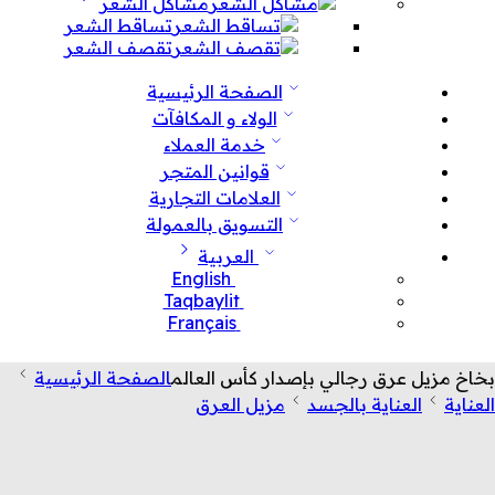
مشاكل الشعر
تساقط الشعر
تقصف الشعر
الصفحة الرئيسية
الولاء و المكافآت
خدمة العملاء
قوانين المتجر
العلامات التجارية
التسويق بالعمولة
العربية
English
Taqbaylit
Français
بخاخ مزيل عرق رجالي بإصدار كأس العالم
الصفحة الرئيسية
العناية
العناية بالجسد
مزيل العرق