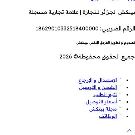
بينكش الجزائر للتجارة | علامة تجارية مسجلة
الرقم الضريبي: 18629010332518400000
تصميم و تطوير الفريق التقني لبينكش
جميع الحقوق محفوظة© 2026
الإستبدال و الإرجاع
الشحن و التوصيل
تتبع الطلب
أسعار التوصيل
مجلة بينكش
الوظائف