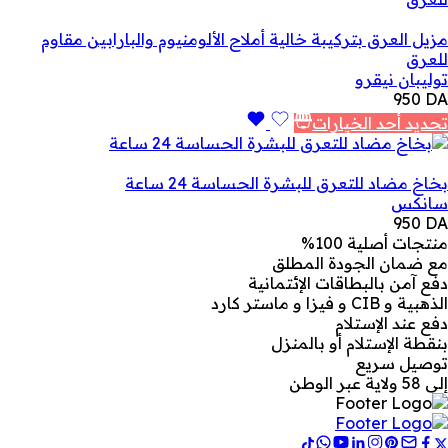
مزيل العرق بتركيبة خالية أملاح الألومنيوم والبارابين مقاوم
للعرق
توليبان نيقرو
950
DA
تحديد أحد الخيارات
بخاخ مضاد للتعرق للبشرة الحساسة 24 ساعة
سانكس
950
DA
منتجات أصلية 100%
مع ضمان الجودة المطلق
دفع آمن بالبطاقات الإئتمانية
الذهبية و CIB و فيزا و ماستر كارد
دفع عند الإستلام
بنقطة الإستلام أو بالمنزل
توصيل سريع
إلى 58 ولاية عبر الوطن