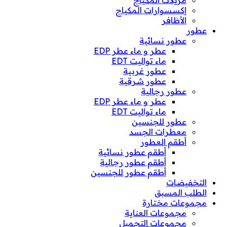
مزيلات المكياج
إكسسوارات المكياج
الأظافر
عطور
عطور نسائية
عطر و ماء عطر EDP
ماء تواليت EDT
عطور غربية
عطور شرقية
عطور رجالية
عطر و ماء عطر EDP
ماء تواليت EDT
عطور للجنسين
معطرات الجسد
أطقم العطور
أطقم عطور نسائية
أطقم عطور رجالية
أطقم عطور للجنسين
التخفيضات
الطلب المسبق
مجموعات مختارة
مجموعات العناية
مجموعات التجميل