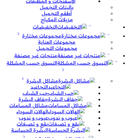
الإسفنجات و المطبقات
باليتات التجميل
أطقم التجميل
مزيلات المكياج
التخفيضات
مجموعات مختارة
مجموعات العناية
مجموعات التجميل
منتجات غير مصنفة
التسوق حسب المشكلة
مشاكل البشرة
التجاعيد
حب الشباب
جفاف البشرة
مشاكل المسامات
الهالات السوداء
عيوب و ندوب
بقع و تصبغات
البشرة الحساسة