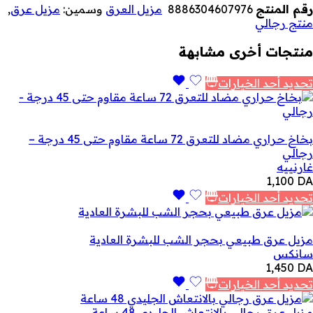
رقم المنتج
8886304607976
مزيل العرق
وسمين:
مزيل عرق
,
منتج رجالي
منتجات أخرى مشابهة
تحديد أحد الخيارات
بخاخ حراري مضاد للتعرق 72 ساعة مقاوم حتى 45 درجة –
رجالي
غارنييه
1,100
DA
تحديد أحد الخيارات
مزيل عرق طبيعي بحجر الشب للبشرة العادية
سانكس
1,450
DA
تحديد أحد الخيارات
مزيل عرق رجالي بالانتعاش الجليدي 48 ساعة