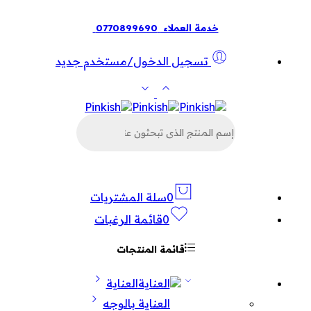
خدمة العملاء
0770899690
تسجيل الدخول/مستخدم جديد
البحث
عن
المنتجات
0
سلة المشتريات
0
قائمة الرغبات
قائمة المنتجات
العناية
العناية بالوجه