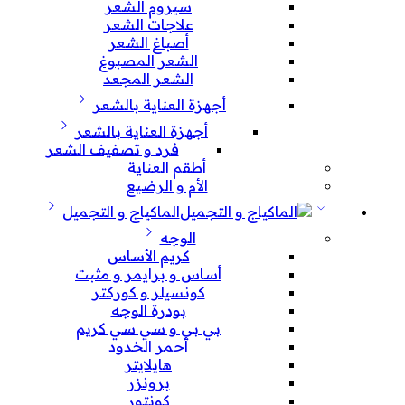
سيروم الشعر
علاجات الشعر
أصباغ الشعر
الشعر المصبوغ
الشعر المجعد
أجهزة العناية بالشعر
أجهزة العناية بالشعر
فرد و تصفيف الشعر
أطقم العناية
الأم و الرضيع
الماكياج و التجميل
الوجه
كريم الأساس
أساس و برايمر و مثبت
كونسيلر و كوركتر
بودرة الوجه
بي بي و سي سي كريم
أحمر الخدود
هايلايتر
برونزر
كونتور