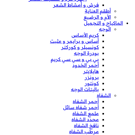
فرش و أمشاط الشعر
أطقم العناية
الأم و الرضيع
الماكياج و التجميل
الوجه
كريم الأساس
أساس و برايمر و مثبت
كونسيلر و كوركتر
بودرة الوجه
بي بي و سي سي كريم
أحمر الخدود
هايلايتر
برونزر
كونتور
باليتات الوجه
الشفاه
أحمر الشفاه
أحمر شفاه سائل
ملمع الشفاه
محدد الشفاه
نافخ الشفاه
مرطب الشفاه