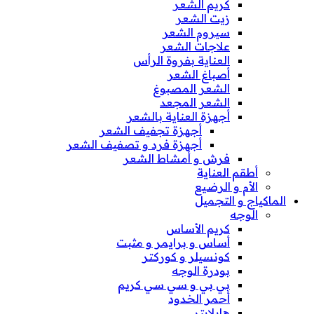
كريم الشعر
زيت الشعر
سيروم الشعر
علاجات الشعر
العناية بفروة الرأس
أصباغ الشعر
الشعر المصبوغ
الشعر المجعد
أجهزة العناية بالشعر
أجهزة تجفيف الشعر
أجهزة فرد و تصفيف الشعر
فرش و أمشاط الشعر
أطقم العناية
الأم و الرضيع
الماكياج و التجميل
الوجه
كريم الأساس
أساس و برايمر و مثبت
كونسيلر و كوركتر
بودرة الوجه
بي بي و سي سي كريم
أحمر الخدود
هايلايتر