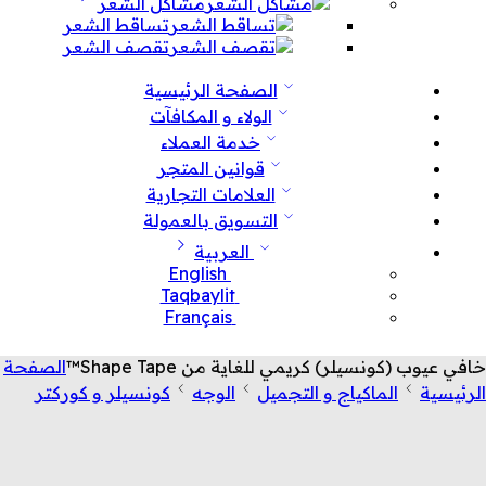
مشاكل الشعر
تساقط الشعر
تقصف الشعر
الصفحة الرئيسية
الولاء و المكافآت
خدمة العملاء
قوانين المتجر
العلامات التجارية
التسويق بالعمولة
العربية
English
Taqbaylit
Français
خافي عيوب (كونسيلر) كريمي للغاية من Shape Tape™
الصفحة
الرئيسية
الماكياج و التجميل
الوجه
كونسيلر و كوركتر