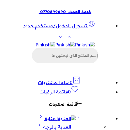
خدمة العملاء
0770899690
تسجيل الدخول/مستخدم جديد
البحث
عن
المنتجات
0
سلة المشتريات
0
قائمة الرغبات
قائمة المنتجات
العناية
العناية بالوجه