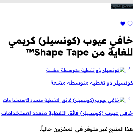
نفدت الكمية
خافي عيوب (كونسيلر) كريمي
للغاية من Shape Tape™
كونسيلر ذو تغطية متوسطة مشعة
خافي عيوب (كونسيلر) فائق التغطية متعدد الاستخدامات
هذا المنتج غير متوفر في المخزون حالياً.