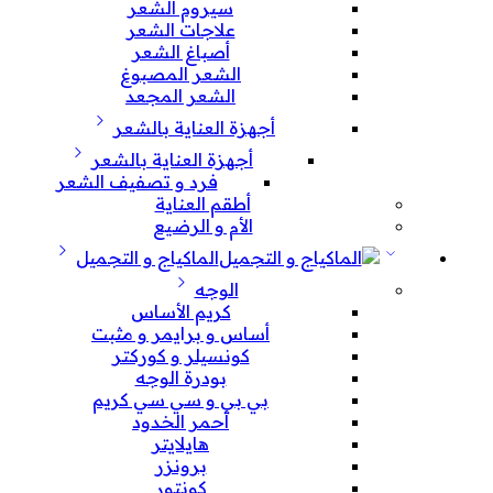
سيروم الشعر
علاجات الشعر
أصباغ الشعر
الشعر المصبوغ
الشعر المجعد
أجهزة العناية بالشعر
أجهزة العناية بالشعر
فرد و تصفيف الشعر
أطقم العناية
الأم و الرضيع
الماكياج و التجميل
الوجه
كريم الأساس
أساس و برايمر و مثبت
كونسيلر و كوركتر
بودرة الوجه
بي بي و سي سي كريم
أحمر الخدود
هايلايتر
برونزر
كونتور