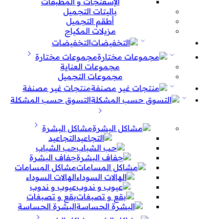
الإسفنجات و المطبقات
باليتات التجميل
أطقم التجميل
مزيلات المكياج
التخفيضات
مجموعات مختارة
مجموعات العناية
مجموعات التجميل
منتجات غير مصنفة
التسوق حسب المشكلة
مشاكل البشرة
التجاعيد
حب الشباب
جفاف البشرة
مشاكل المسامات
الهالات السوداء
عيوب و ندوب
بقع و تصبغات
البشرة الحساسة