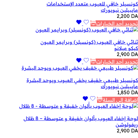
كونسيلر خافي للعيوب متعدد الإستخدامات
مايبيلين نيويورك
2,200
DA
تحديد أحد الخيارات
ثنائي خافي العيوب (كونسيلر) وبرايمر العيون
كيكو ميلانو
2,900
DA
تحديد أحد الخيارات
كونسيلر طبيعي خفيف يخفي العيوب ويوحد البشرة
مايبيلين نيويورك
1,850
DA
إضافة إلى السلة
لوحة إخفاء العيوب بألوان خفيفة و متوسطة – 8 ظلال
ريفولوشن
2,900
DA