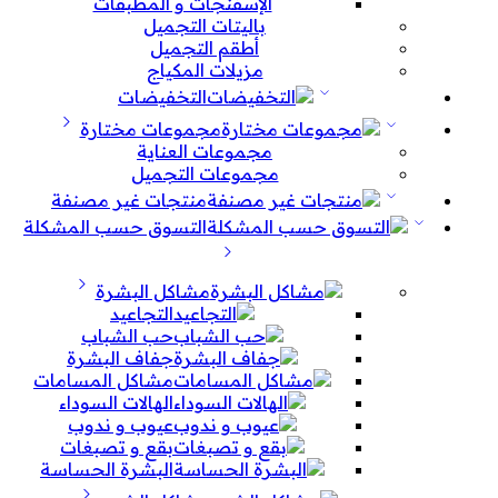
الإسفنجات و المطبقات
باليتات التجميل
أطقم التجميل
مزيلات المكياج
التخفيضات
مجموعات مختارة
مجموعات العناية
مجموعات التجميل
منتجات غير مصنفة
التسوق حسب المشكلة
مشاكل البشرة
التجاعيد
حب الشباب
جفاف البشرة
مشاكل المسامات
الهالات السوداء
عيوب و ندوب
بقع و تصبغات
البشرة الحساسة