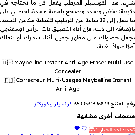
شيء. هذا الكونسيلر المرطب يفعل كل ما تحتاجه في
دقيقة: يخفي ويحدد ويصحح بلمسة واحدة! احصلي على
ما يصل إلى 12 ساعة من الترطيب لتغطية مكامن التجعد.
بالإضافة إلى ذلك، فإن أداة التطبيق ذات الرأس الإسفنجي
تجعل حصولك على مظهر جميل أثناء سفرك أو تنقلك
أمرًا سهلاً للغاية.
🇬🇧 Maybelline Instant Anti-Age Eraser Multi-Use
Concealer
🇫🇷 Correcteur Multi-Usages Maybelline Instant
Anti-Âge
رقم المنتج
3600531396879
كونسيلر و كوركتر
منتجات أخرى مشابهة
تحديد أحد الخيارات