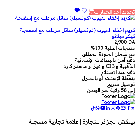
تحديد أحد الخيارات
كريم إخفاء العيوب (كونسيلر) سائل مرطب مع إسفنجة
كيكو ميلانو
2,900
DA
منتجات أصلية 100%
مع ضمان الجودة المطلق
دفع آمن بالبطاقات الإئتمانية
الذهبية و CIB و فيزا و ماستر كارد
دفع عند الإستلام
بنقطة الإستلام أو بالمنزل
توصيل سريع
إلى 58 ولاية عبر الوطن
بينكش الجزائر للتجارة | علامة تجارية مسجلة