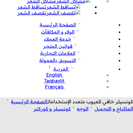
مشاكل الشعر
تساقط الشعر
تقصف الشعر
الصفحة الرئيسية
الولاء و المكافآت
خدمة العملاء
قوانين المتجر
العلامات التجارية
التسويق بالعمولة
العربية
English
Taqbaylit
Français
كونسيلر خافي للعيوب متعدد الإستخدامات
الصفحة الرئيسية
الماكياج و التجميل
الوجه
كونسيلر و كوركتر