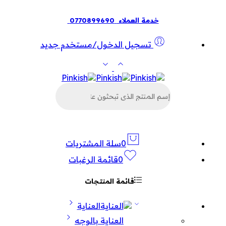
خدمة العملاء
0770899690
تسجيل الدخول/مستخدم جديد
البحث
عن
المنتجات
0
سلة المشتريات
0
قائمة الرغبات
قائمة المنتجات
العناية
العناية بالوجه