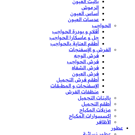
باليت العيون
الرموش
أساس العيون
عدسات العيون
الحواجب
أقلام و بودرة الحواجب
جل و ماسكارا الحواجب
أطقم العناية بالحواجب
الفرش و الإسفنجات
فرش الوجه
فرش الحواجب
فرش الشفاه
فرش العيون
أطقم فرش التجميل
الإسفنجات و المطبقات
منظفات الفرش
باليتات التجميل
أطقم التجميل
مزيلات المكياج
إكسسوارات المكياج
الأظافر
عطور
عطور نسائية