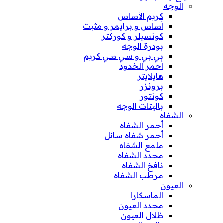
الوجه
كريم الأساس
أساس و برايمر و مثبت
كونسيلر و كوركتر
بودرة الوجه
بي بي و سي سي كريم
أحمر الخدود
هايلايتر
برونزر
كونتور
باليتات الوجه
الشفاه
أحمر الشفاه
أحمر شفاه سائل
ملمع الشفاه
محدد الشفاه
نافخ الشفاه
مرطب الشفاه
العيون
الماسكارا
محدد العيون
ظلال العيون