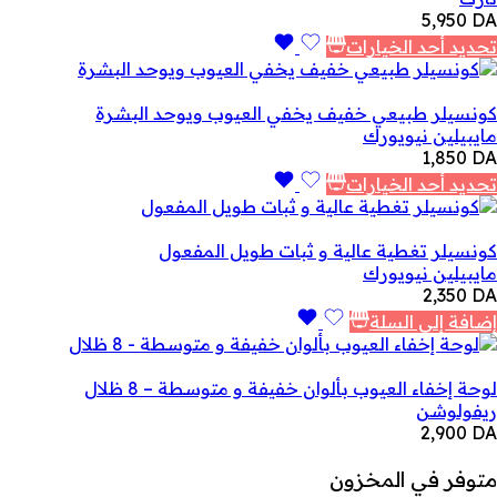
5,950
DA
تحديد أحد الخيارات
كونسيلر طبيعي خفيف يخفي العيوب ويوحد البشرة
مايبيلين نيويورك
1,850
DA
تحديد أحد الخيارات
كونسيلر تغطية عالية و ثبات طويل المفعول
مايبيلين نيويورك
2,350
DA
إضافة إلى السلة
لوحة إخفاء العيوب بألوان خفيفة و متوسطة – 8 ظلال
ريفولوشن
2,900
DA
متوفر في المخزون