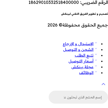
الرقم الضريبي: 18629010332518400000
تصميم و تطوير الفريق التقني لبينكش
جميع الحقوق محفوظة© 2026
الإستبدال و الإرجاع
الشحن و التوصيل
تتبع الطلب
أسعار التوصيل
مجلة بينكش
الوظائف
لبحث
ن
لمنتجات