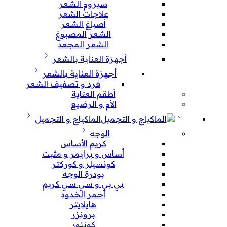
سيروم الشعر
علاجات الشعر
أصباغ الشعر
الشعر المصبوغ
الشعر المجعد
أجهزة العناية بالشعر
أجهزة العناية بالشعر
فرد و تصفيف الشعر
أطقم العناية
الأم و الرضيع
الماكياج و التجميل
الوجه
كريم الأساس
أساس و برايمر و مثبت
كونسيلر و كوركتر
بودرة الوجه
بي بي و سي سي كريم
أحمر الخدود
هايلايتر
برونزر
كونتور