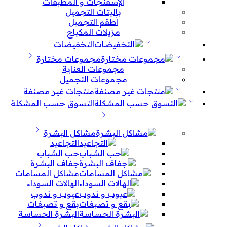
الإسفنجات و المطبقات
باليتات التجميل
أطقم التجميل
مزيلات المكياج
التخفيضات
مجموعات مختارة
مجموعات العناية
مجموعات التجميل
منتجات غير مصنفة
التسوق حسب المشكلة
مشاكل البشرة
التجاعيد
حب الشباب
جفاف البشرة
مشاكل المسامات
الهالات السوداء
عيوب و ندوب
بقع و تصبغات
البشرة الحساسة