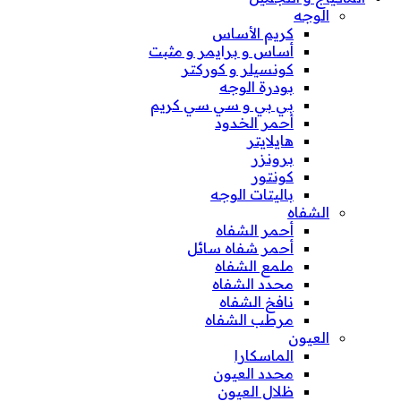
الوجه
كريم الأساس
أساس و برايمر و مثبت
كونسيلر و كوركتر
بودرة الوجه
بي بي و سي سي كريم
أحمر الخدود
هايلايتر
برونزر
كونتور
باليتات الوجه
الشفاه
أحمر الشفاه
أحمر شفاه سائل
ملمع الشفاه
محدد الشفاه
نافخ الشفاه
مرطب الشفاه
العيون
الماسكارا
محدد العيون
ظلال العيون