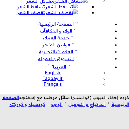
مشاكل الشعر
تساقط الشعر
تقصف الشعر
الصفحة الرئيسية
الولاء و المكافآت
خدمة العملاء
قوانين المتجر
العلامات التجارية
التسويق بالعمولة
العربية
English
Taqbaylit
Français
كريم إخفاء العيوب (كونسيلر) سائل مرطب مع إسفنجة
الصفحة
الرئيسية
الماكياج و التجميل
الوجه
كونسيلر و كوركتر