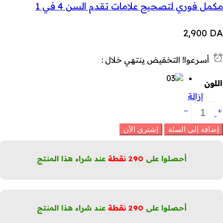
مكمل فوري لتصحيح علامات تقدم السن 4 في 1
2,900
DA
أسرعوا! التخفيض ينتهي خلال :
اللون
إزالة
ريم
خفاء
لعيوب
إضافة إلى السلة
إشتري الآن
كونسيلر)
ائل
رطب
أحصلوا على
290
نقطة
عند شراء هذا المنتج
ع
سفنجة
لكمية
أحصلوا على
290
نقطة
عند شراء هذا المنتج