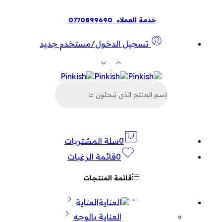
خدمة العملاء
0770899690
تسجيل الدخول/مستخدم جديد
البحث
عن
المنتجات
0
سلة المشتريات
0
قائمة الرغبات
قائمة المنتجات
العناية
العناية بالوجه