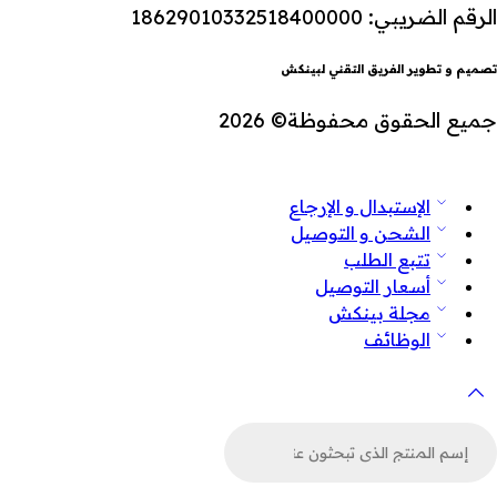
الرقم الضريبي: 18629010332518400000
تصميم و تطوير الفريق التقني لبينكش
جميع الحقوق محفوظة© 2026
الإستبدال و الإرجاع
الشحن و التوصيل
تتبع الطلب
أسعار التوصيل
مجلة بينكش
الوظائف
لبحث
ن
لمنتجات