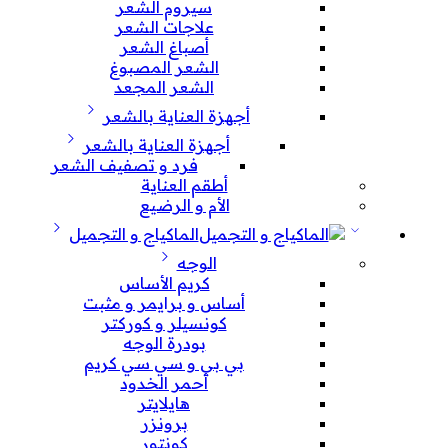
سيروم الشعر
علاجات الشعر
أصباغ الشعر
الشعر المصبوغ
الشعر المجعد
أجهزة العناية بالشعر
أجهزة العناية بالشعر
فرد و تصفيف الشعر
أطقم العناية
الأم و الرضيع
الماكياج و التجميل
الوجه
كريم الأساس
أساس و برايمر و مثبت
كونسيلر و كوركتر
بودرة الوجه
بي بي و سي سي كريم
أحمر الخدود
هايلايتر
برونزر
كونتور