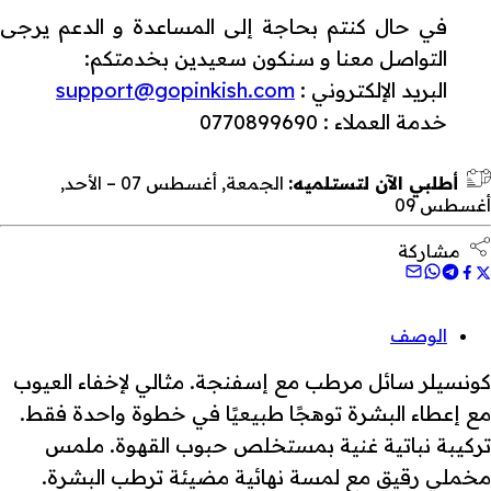
في حال كنتم بحاجة إلى المساعدة و الدعم يرجى
التواصل معنا و سنكون سعيدين بخدمتكم:
البريد الإلكتروني :
support@gopinkish.com
خدمة العملاء : 0770899690
أطلبي الآن لتستلميه:
الجمعة, أغسطس 07 – الأحد,
أغسطس 09
مشاركة
الوصف
كونسيلر سائل مرطب مع إسفنجة. مثالي لإخفاء العيوب
مع إعطاء البشرة توهجًا طبيعيًا في خطوة واحدة فقط.
تركيبة نباتية غنية بمستخلص حبوب القهوة. ملمس
مخملي رقيق مع لمسة نهائية مضيئة ترطب البشرة.