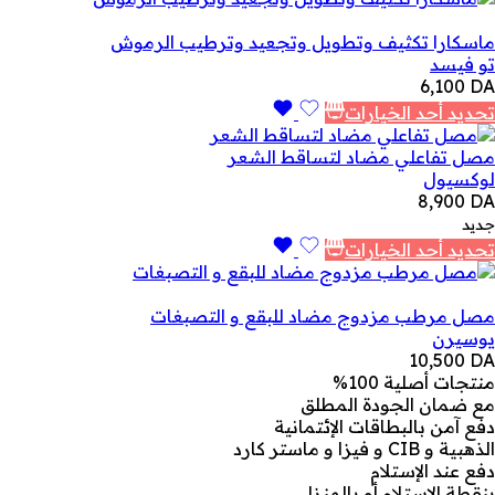
خلال
ماسكارا تكثيف وتطويل وتجعيد وترطيب الرموش
تو فيسد
6,100
DA
تحديد أحد الخيارات
مصل تفاعلي مضاد لتساقط الشعر
لوكسيول
8,900
DA
جديد
تحديد أحد الخيارات
مصل مرطب مزدوج مضاد للبقع و التصبغات
يوسيرن
10,500
DA
منتجات أصلية 100%
مع ضمان الجودة المطلق
دفع آمن بالبطاقات الإئتمانية
الذهبية و CIB و فيزا و ماستر كارد
دفع عند الإستلام
بنقطة الإستلام أو بالمنزل