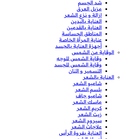
شد الجسم
مزيل العرق
إزالة و نزع الشعر
العناية باليدين
العناية بالقدمين
المناطق الحساسة
عناية المرأة الخاصة
أجهزة العناية بالجسد
الوقاية من الشمس
وقاية الشمس للوجه
وقاية الشمس للجسد
التسمير و التان
العناية بالشعر
شامبو الشعر
بلسم الشعر
شامبو جاف
ماسك الشعر
كريم الشعر
زيت الشعر
سيروم الشعر
علاجات الشعر
العناية بفروة الرأس
أصباغ الشعر