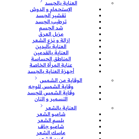
العناية بالجسد
الإستحمام و الدوش
تقشير الجسد
ترطيب الجسد
شد الجسم
مزيل العرق
إزالة و نزع الشعر
العناية باليدين
العناية بالقدمين
المناطق الحساسة
عناية المرأة الخاصة
أجهزة العناية بالجسد
الوقاية من الشمس
وقاية الشمس للوجه
وقاية الشمس للجسد
التسمير و التان
العناية بالشعر
شامبو الشعر
بلسم الشعر
شامبو جاف
ماسك الشعر
كريم الشعر