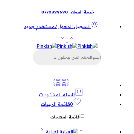
خدمة العملاء
0770899690
تسجيل الدخول/مستخدم جديد
البحث
عن
المنتجات
0
سلة المشتريات
0
قائمة الرغبات
قائمة المنتجات
العناية