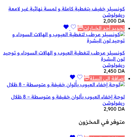
كونسيلر خفيف بتغطية كاملة و لمسة نهائية غير لامعة
ريفولوشن
2,000
DA
تحديد أحد الخيارات
كونسيلر مرطب لتغطية العيوب و الهالات السوداء و توحيد
لون البشرة
ريفولوشن
2,450
DA
إضافة إلى السلة
لوحة إخفاء العيوب بألوان خفيفة و متوسطة – 8 ظلال
ريفولوشن
2,900
DA
متوفر في المخزون