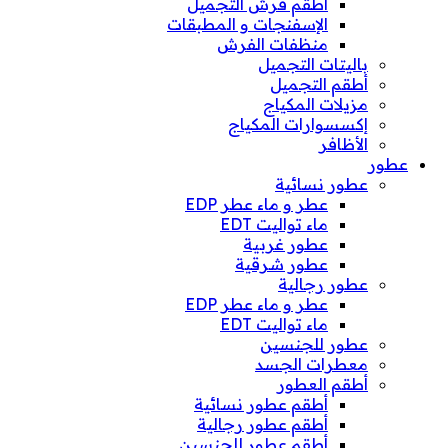
أطقم فرش التجميل
الإسفنجات و المطبقات
منظفات الفرش
باليتات التجميل
أطقم التجميل
مزيلات المكياج
إكسسوارات المكياج
الأظافر
عطور
عطور نسائية
عطر و ماء عطر EDP
ماء تواليت EDT
عطور غربية
عطور شرقية
عطور رجالية
عطر و ماء عطر EDP
ماء تواليت EDT
عطور للجنسين
معطرات الجسد
أطقم العطور
أطقم عطور نسائية
أطقم عطور رجالية
أطقم عطور للجنسين