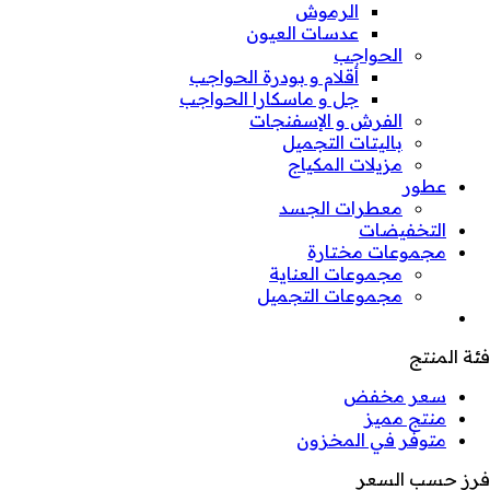
الرموش
عدسات العيون
الحواجب
أقلام و بودرة الحواجب
جل و ماسكارا الحواجب
الفرش و الإسفنجات
باليتات التجميل
مزيلات المكياج
عطور
معطرات الجسد
التخفيضات
مجموعات مختارة
مجموعات العناية
مجموعات التجميل
فئة المنتج
سعر مخفض
منتج مميز
متوفر في المخزون
فرز حسب السعر