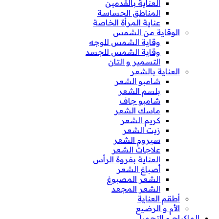
العناية بالقدمين
المناطق الحساسة
عناية المرأة الخاصة
الوقاية من الشمس
وقاية الشمس للوجه
وقاية الشمس للجسد
التسمير و التان
العناية بالشعر
شامبو الشعر
بلسم الشعر
شامبو جاف
ماسك الشعر
كريم الشعر
زيت الشعر
سيروم الشعر
علاجات الشعر
العناية بفروة الرأس
أصباغ الشعر
الشعر المصبوغ
الشعر المجعد
أطقم العناية
الأم و الرضيع
الماكياج و التجميل