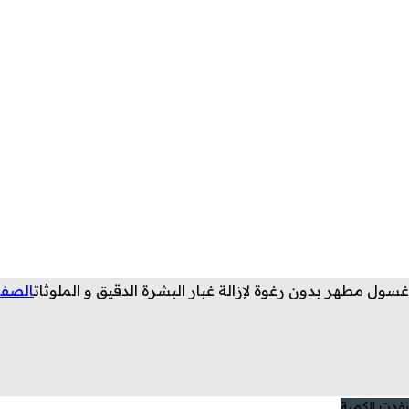
غسول مطهر بدون رغوة لإزالة غبار البشرة الدقيق و الملوثات
الصفح
نفدت الكمية