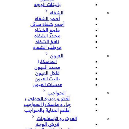
باليتات الوجه
الشفاه
أحمر الشفاه
أحمر شفاه سائل
ملمع الشفاه
محدد الشفاه
نافخ الشفاه
مرطب الشفاه
العيون
الماسكارا
محدد العيون
ظلال العيون
باليت العيون
عدسات العيون
الحواجب
أقلام و بودرة الحواجب
جل و ماسكارا الحواجب
أطقم العناية بالحواجب
الفرش و الإسفنجات
فرش الوجه