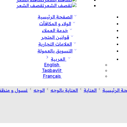
تقصف الشعر
الصفحة الرئيسية
الولاء و المكافآت
خدمة العملاء
قوانين المتجر
العلامات التجارية
التسويق بالعمولة
العربية
English
Taqbaylit
Français
ة الرئيسية
العناية
العناية بالوجه
الوجه
غسول و منظ