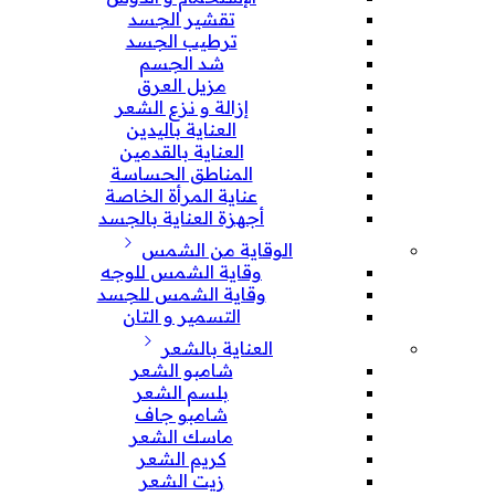
تقشير الجسد
ترطيب الجسد
شد الجسم
مزيل العرق
إزالة و نزع الشعر
العناية باليدين
العناية بالقدمين
المناطق الحساسة
عناية المرأة الخاصة
أجهزة العناية بالجسد
الوقاية من الشمس
وقاية الشمس للوجه
وقاية الشمس للجسد
التسمير و التان
العناية بالشعر
شامبو الشعر
بلسم الشعر
شامبو جاف
ماسك الشعر
كريم الشعر
زيت الشعر