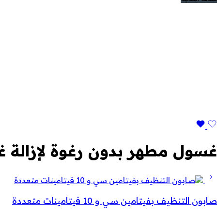
غسول مطهر بدون رغوة لإزالة غبا
صابون التنظيف بفيتامين سي و 10 فيتامينات متعددة