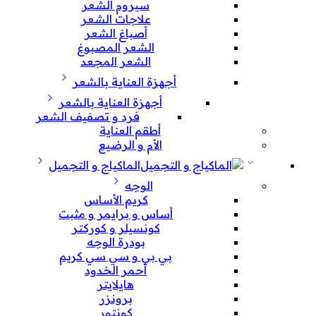
سيروم الشعر
علاجات الشعر
أصباغ الشعر
الشعر المصبوغ
الشعر المجعد
أجهزة العناية بالشعر
أجهزة العناية بالشعر
فرد و تصفيف الشعر
أطقم العناية
الأم و الرضيع
الماكياج و التجميل
الوجه
كريم الأساس
أساس و برايمر و مثبت
كونسيلر و كوركتر
بودرة الوجه
بي بي و سي سي كريم
أحمر الخدود
هايلايتر
برونزر
كونتور