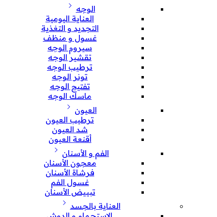
الوجه
العناية اليومية
التجديد و التغذية
غسول و منظف
سيروم الوجه
تقشير الوجه
ترطيب الوجه
تونر الوجه
تفتيح الوجه
ماسك الوجه
العيون
ترطيب العيون
شد العيون
أقنعة العيون
الفم و الأسنان
معجون الأسنان
فرشاة الأسنان
غسول الفم
تبييض الأسنان
العناية بالجسد
الإستحمام و الدوش