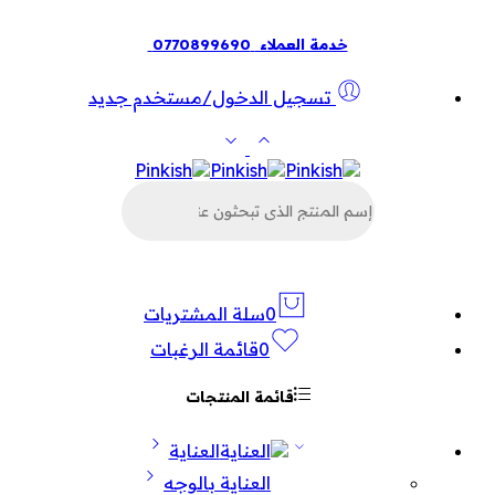
خدمة العملاء
0770899690
تسجيل الدخول/مستخدم جديد
البحث
عن
المنتجات
0
سلة المشتريات
0
قائمة الرغبات
قائمة المنتجات
العناية
العناية بالوجه