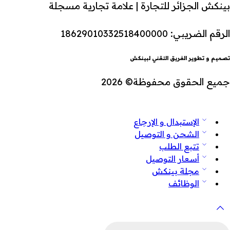
بينكش الجزائر للتجارة | علامة تجارية مسجلة
الرقم الضريبي: 18629010332518400000
تصميم و تطوير الفريق التقني لبينكش
جميع الحقوق محفوظة© 2026
الإستبدال و الإرجاع
الشحن و التوصيل
تتبع الطلب
أسعار التوصيل
مجلة بينكش
الوظائف
لبحث