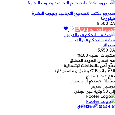
سيروم مكثف لتصحيح التجاعيد وعيوب البشرة
فيلورجا
8,500
DA
تحديد أحد الخيارات
منظف للتحكم في العيوب
سيرافي
3,950
DA
منتجات أصلية 100%
مع ضمان الجودة المطلق
دفع آمن بالبطاقات الإئتمانية
الذهبية و CIB و فيزا و ماستر كارد
دفع عند الإستلام
بنقطة الإستلام أو بالمنزل
توصيل سريع
إلى 58 ولاية عبر الوطن