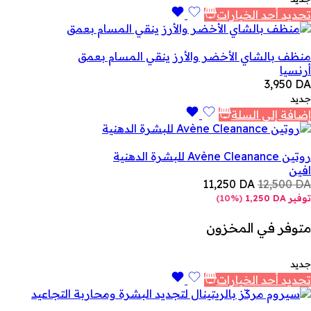
تحديد أحد الخيارات
منظف بالشاي الأخضر والأرز ينقي المسام بعمق
أرنسيا
3,950
DA
جديد
إضافة إلى السلة
روتين Avène Cleanance للبشرة الدهنية
افين
11,250
DA
12,500
DA
توفير
DA
1,250
(
10%
)
متوفر في المخزون
جديد
تحديد أحد الخيارات