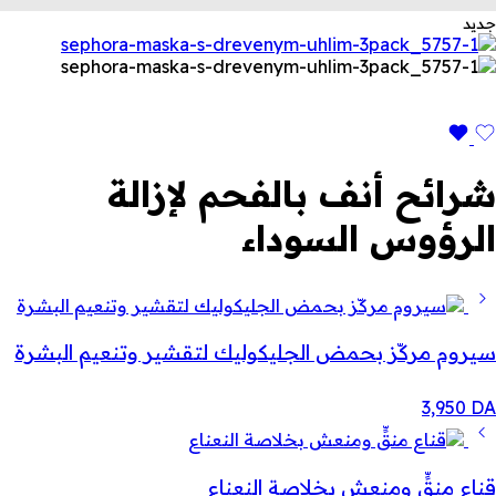
جديد
شرائح أنف بالفحم لإزالة
الرؤوس السوداء
سيروم مركّز بحمض الجليكوليك لتقشير وتنعيم البشرة
3,950
DA
قناع منقٍّ ومنعش بخلاصة النعناع