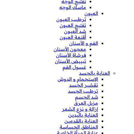
تفتيح الوجه
ماسك الوجه
العيون
ترطيب العيون
تفتيح العيون
شد العيون
أقنعة العيون
الفم و الأسنان
معجون الأسنان
فرشاة الأسنان
تبييض الأسنان
غسول الفم
العناية بالجسد
الإستحمام و الدوش
تقشير الجسد
ترطيب الجسد
شد الجسم
مزيل العرق
إزالة و نزع الشعر
العناية باليدين
العناية بالقدمين
المناطق الحساسة
عناية المرأة الخاصة