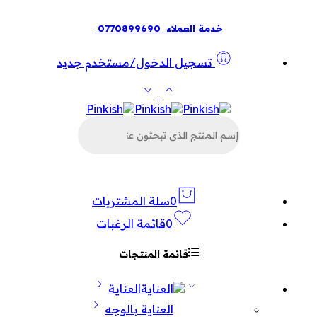
خدمة العملاء
0770899690
تسجيل الدخول/مستخدم جديد
البحث
عن
المنتجات
0
سلة المشتريات
0
قائمة الرغبات
قائمة المنتجات
العناية
العناية بالوجه