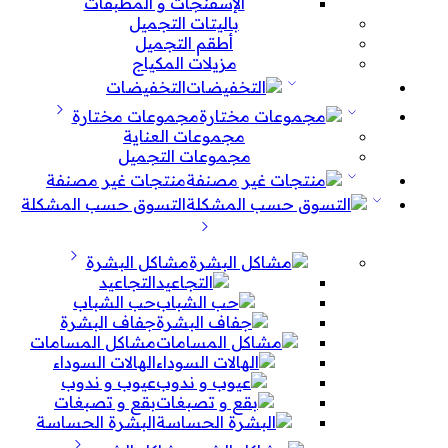
الإسفنجات و المطبقات
باليتات التجميل
أطقم التجميل
مزيلات المكياج
التخفيضات
مجموعات مختارة
مجموعات العناية
مجموعات التجميل
منتجات غير مصنفة
التسوق حسب المشكلة
مشاكل البشرة
التجاعيد
حب الشباب
جفاف البشرة
مشاكل المسامات
الهالات السوداء
عيوب و ندوب
بقع و تصبغات
البشرة الحساسة