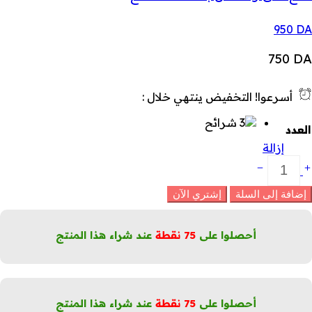
950
DA
750
DA
أسرعوا! التخفيض ينتهي خلال :
العدد
إزالة
رائح
نف
الفحم
إضافة إلى السلة
إشتري الآن
إزالة
لرؤوس
لسوداء
أحصلوا على
75
نقطة
عند شراء هذا المنتج
لكمية
أحصلوا على
75
نقطة
عند شراء هذا المنتج