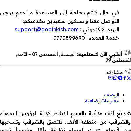
في حال كنتم بحاجة إلى المساعدة و الدعم يرجى
التواصل معنا و سنكون سعيدين بخدمتكم:
البريد الإلكتروني :
support@gopinkish.com
خدمة العملاء : 0770899690
أطلبي الآن لتستلميه:
الجمعة, أغسطس 07 – الأحد,
أغسطس 09
مشاركة
الوصف
معلومات إضافية
شرائح أنف منقّية بالفحم النشط لإزالة الرؤوس السوداء
والشوائب من منطقة الأنف. تلتصق بالشوائب وتسحبها
من الأعماق لتترك المسام نظيفة وأقل وضوحاً. تمنح