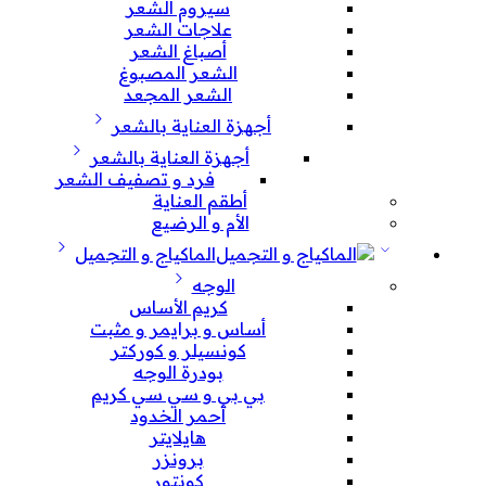
سيروم الشعر
علاجات الشعر
أصباغ الشعر
الشعر المصبوغ
الشعر المجعد
أجهزة العناية بالشعر
أجهزة العناية بالشعر
فرد و تصفيف الشعر
أطقم العناية
الأم و الرضيع
الماكياج و التجميل
الوجه
كريم الأساس
أساس و برايمر و مثبت
كونسيلر و كوركتر
بودرة الوجه
بي بي و سي سي كريم
أحمر الخدود
هايلايتر
برونزر
كونتور