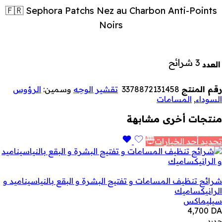
🇫🇷 Sephora Patchs Nez au Charbon Anti-Points
Noirs
3 شرائح
العدد
رقم المنتج
3378872131458
تقشير الوجه
وسمين:
الرؤوس
السوداء
,
المسامات
منتجات أخرى مشابهة
تحديد أحد الخيارات
شرائح تنظيف المسامات و تفتيح البشرة و البقع بالنياسيناميد و
الرانيكساميك
سيليماكس
4,700
DA
جديد