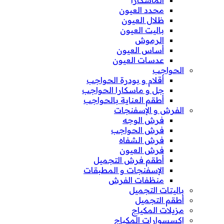
الماسكارا
محدد العيون
ظلال العيون
باليت العيون
الرموش
أساس العيون
عدسات العيون
الحواجب
أقلام و بودرة الحواجب
جل و ماسكارا الحواجب
أطقم العناية بالحواجب
الفرش و الإسفنجات
فرش الوجه
فرش الحواجب
فرش الشفاه
فرش العيون
أطقم فرش التجميل
الإسفنجات و المطبقات
منظفات الفرش
باليتات التجميل
أطقم التجميل
مزيلات المكياج
إكسسوارات المكياج