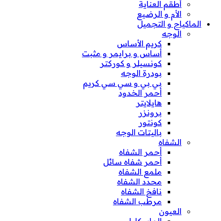
أطقم العناية
الأم و الرضيع
الماكياج و التجميل
الوجه
كريم الأساس
أساس و برايمر و مثبت
كونسيلر و كوركتر
بودرة الوجه
بي بي و سي سي كريم
أحمر الخدود
هايلايتر
برونزر
كونتور
باليتات الوجه
الشفاه
أحمر الشفاه
أحمر شفاه سائل
ملمع الشفاه
محدد الشفاه
نافخ الشفاه
مرطب الشفاه
العيون