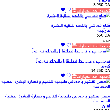
3,950
DA
تحديد أحد الخيارات
قناع قماشي بالفحم لتنقية البشرة
غارنييه
650
DA
جديد
تحديد أحد الخيارات
سيروم ريتينول لطيف لتقليل التجاعيد يومياً
كييلز
14,250
DA
تحديد أحد الخيارات
مصل تقشير بأحماض طبيعية لتنعيم و نضارة البشرة الدهنية
الحساسة
افين