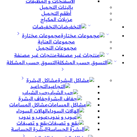
الإسفنجات و المطبقات
باليتات التجميل
أطقم التجميل
مزيلات المكياج
التخفيضات
مجموعات مختارة
مجموعات العناية
مجموعات التجميل
منتجات غير مصنفة
التسوق حسب المشكلة
مشاكل البشرة
التجاعيد
حب الشباب
جفاف البشرة
مشاكل المسامات
الهالات السوداء
عيوب و ندوب
بقع و تصبغات
البشرة الحساسة