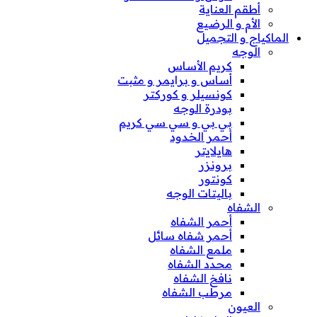
أطقم العناية
الأم و الرضيع
الماكياج و التجميل
الوجه
كريم الأساس
أساس و برايمر و مثبت
كونسيلر و كوركتر
بودرة الوجه
بي بي و سي سي كريم
أحمر الخدود
هايلايتر
برونزر
كونتور
باليتات الوجه
الشفاه
أحمر الشفاه
أحمر شفاه سائل
ملمع الشفاه
محدد الشفاه
نافخ الشفاه
مرطب الشفاه
العيون