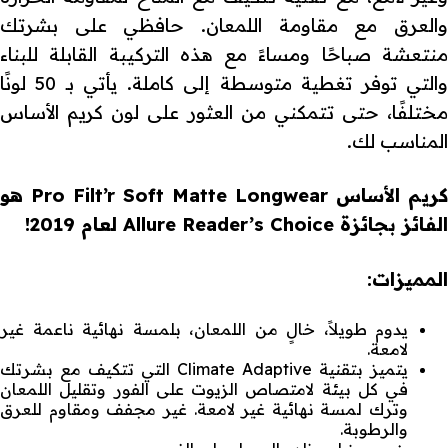
والعرق مع مقاومة اللمعان. حافظي على بشرتك
منتعشة صباحًا ومساءً مع هذه التركيبة القابلة للبناء
والتي توفر تغطية متوسطة إلى كاملة. يأتي بـ 50 لونًا
مختلفًا، حتى تتمكني من العثور على لون كريم الأساس
المناسب لك.
كريم الأساس Pro Filt’r Soft Matte Longwear هو
الفائز بجائزة Allure Reader’s Choice لعام 2019!
المميزات:
يدوم طويلاً، خالٍ من اللمعان، بلمسة نهائية ناعمة غير
لامعة.
يتميز بتقنية Climate Adaptive التي تتكيف مع بشرتك
في كل بيئة لامتصاص الزيوت على الفور وتقليل اللمعان
وترك لمسة نهائية غير لامعة. غير مجفف ومقاوم للعرق
والرطوبة.