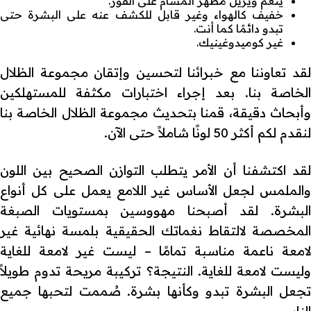
ينعم ويزيل مظهر المسام على الفور.
خفيف كالهواء وغير قابل للكشف عنه على البشرة حتى
تبدو دائمًا كما أنت.
غير كوميدوغينيك.
لقد تعاوننا مع خبرائنا لتحسين وإتقان مجموعة الظلال
الخاصة بنا. بعد إجراء اختبارات مكثفة للمستهلكين
وأبحاث دقيقة، قمنا بتحديث مجموعة الظلال الخاصة بنا
لنقدم لكم أكثر 50 لونًا شاملاً حتى الآن.
لقد اكتشفنا أن الأمر يتطلب التوازن الصحيح بين اللون
والملمس لجعل الأساس غير اللامع يعمل على كل أنواع
البشرة. لقد أصبحنا مهووسين بمستويات الصبغة
المخصصة لالتقاط نغماتك الحقيقية بلمسة نهائية غير
لامعة ناعمة مناسبة تمامًا – ليست غير لامعة للغاية
وليست لامعة للغاية. النتيجة؟ تركيبة مريحة تدوم طويلاً
تجعل البشرة تبدو وكأنها بشرة. صُممت لتحبها جميع