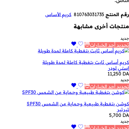
الناس.
رقم المنتج
810763031735
كريم الأساس
منتجات أخرى مشابهة
جديد
تحديد أحد الخيارات
كريم أساس ثابت بتغطية كاملة لمدة طويلة
إستي لودر
11,250
DA
جديد
تحديد أحد الخيارات
كوشن بتغطية طبيعية وحماية من الشمس SPF30
تيرتير
5,700
DA
جديد
تحديد أحد الخيارات