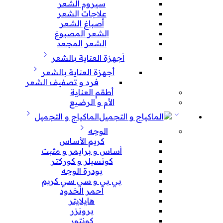
سيروم الشعر
علاجات الشعر
أصباغ الشعر
الشعر المصبوغ
الشعر المجعد
أجهزة العناية بالشعر
أجهزة العناية بالشعر
فرد و تصفيف الشعر
أطقم العناية
الأم و الرضيع
الماكياج و التجميل
الوجه
كريم الأساس
أساس و برايمر و مثبت
كونسيلر و كوركتر
بودرة الوجه
بي بي و سي سي كريم
أحمر الخدود
هايلايتر
برونزر
كونتور