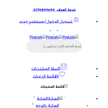
خدمة العملاء
0770899690
تسجيل الدخول/مستخدم جديد
البحث
عن
المنتجات
0
سلة المشتريات
0
قائمة الرغبات
قائمة المنتجات
العناية
العناية بالوجه