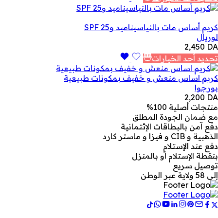
كريم أساس مات بالنياسيناميد وSPF 25
لوريال
2,450
DA
تحديد أحد الخيارات
كريم اساس منعش و خفيف بمكونات طبيعية
بورجوا
2,200
DA
منتجات أصلية 100%
مع ضمان الجودة المطلق
دفع آمن بالبطاقات الإئتمانية
الذهبية و CIB و فيزا و ماستر كارد
دفع عند الإستلام
بنقطة الإستلام أو بالمنزل
توصيل سريع
إلى 58 ولاية عبر الوطن