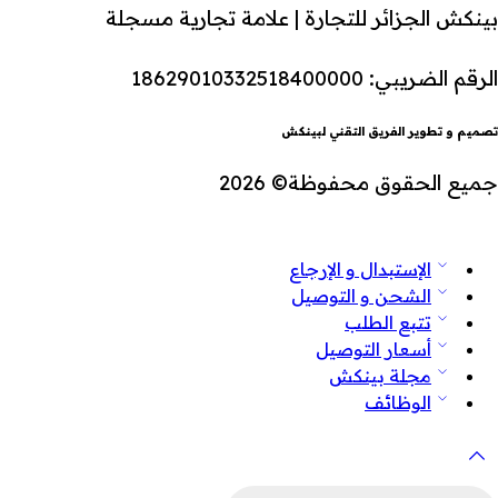
بينكش الجزائر للتجارة | علامة تجارية مسجلة
الرقم الضريبي: 18629010332518400000
تصميم و تطوير الفريق التقني لبينكش
جميع الحقوق محفوظة© 2026
الإستبدال و الإرجاع
الشحن و التوصيل
تتبع الطلب
أسعار التوصيل
مجلة بينكش
الوظائف
لبحث