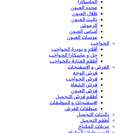
الماسكارا
محدد العيون
ظلال العيون
باليت العيون
الرموش
أساس العيون
عدسات العيون
الحواجب
أقلام و بودرة الحواجب
جل و ماسكارا الحواجب
أطقم العناية بالحواجب
الفرش و الإسفنجات
فرش الوجه
فرش الحواجب
فرش الشفاه
فرش العيون
أطقم فرش التجميل
الإسفنجات و المطبقات
منظفات الفرش
باليتات التجميل
أطقم التجميل
مزيلات المكياج
إكسسوارات المكياج