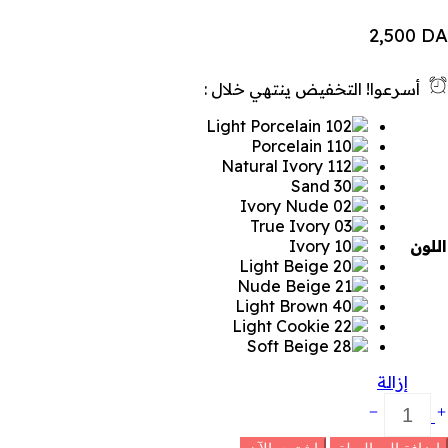
2,500
DA
أسرعوا! التخفيض ينتهي خلال :
اللون
إزالة
ريم
لأساس
لسائل