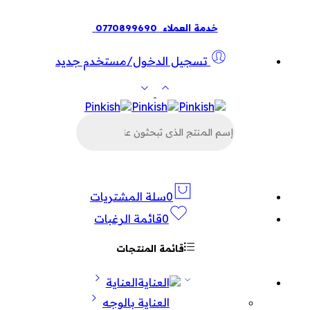
خدمة العملاء
0770899690
تسجيل الدخول/مستخدم جديد
البحث
عن
المنتجات
0
سلة المشتريات
0
قائمة الرغبات
قائمة المنتجات
العناية
العناية بالوجه