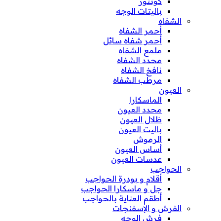
كونتور
باليتات الوجه
الشفاه
أحمر الشفاه
أحمر شفاه سائل
ملمع الشفاه
محدد الشفاه
نافخ الشفاه
مرطب الشفاه
العيون
الماسكارا
محدد العيون
ظلال العيون
باليت العيون
الرموش
أساس العيون
عدسات العيون
الحواجب
أقلام و بودرة الحواجب
جل و ماسكارا الحواجب
أطقم العناية بالحواجب
الفرش و الإسفنجات
فرش الوجه