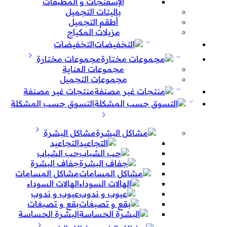
الإسفنجات و المطبقات
باليتات التجميل
أطقم التجميل
مزيلات المكياج
التخفيضات
مجموعات مختارة
مجموعات العناية
مجموعات التجميل
منتجات غير مصنفة
التسوق حسب المشكلة
مشاكل البشرة
التجاعيد
حب الشباب
جفاف البشرة
مشاكل المسامات
الهالات السوداء
عيوب و ندوب
بقع و تصبغات
البشرة الحساسة