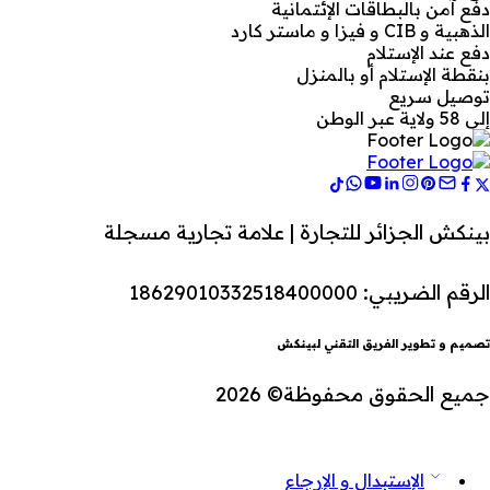
دفع آمن بالبطاقات الإئتمانية
الذهبية و CIB و فيزا و ماستر كارد
دفع عند الإستلام
بنقطة الإستلام أو بالمنزل
توصيل سريع
إلى 58 ولاية عبر الوطن
بينكش الجزائر للتجارة | علامة تجارية مسجلة
الرقم الضريبي: 18629010332518400000
تصميم و تطوير الفريق التقني لبينكش
جميع الحقوق محفوظة© 2026
الإستبدال و الإرجاع