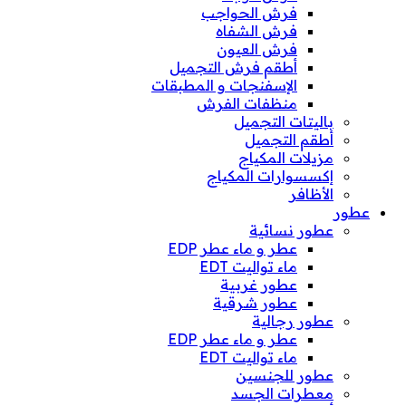
فرش الحواجب
فرش الشفاه
فرش العيون
أطقم فرش التجميل
الإسفنجات و المطبقات
منظفات الفرش
باليتات التجميل
أطقم التجميل
مزيلات المكياج
إكسسوارات المكياج
الأظافر
عطور
عطور نسائية
عطر و ماء عطر EDP
ماء تواليت EDT
عطور غربية
عطور شرقية
عطور رجالية
عطر و ماء عطر EDP
ماء تواليت EDT
عطور للجنسين
معطرات الجسد