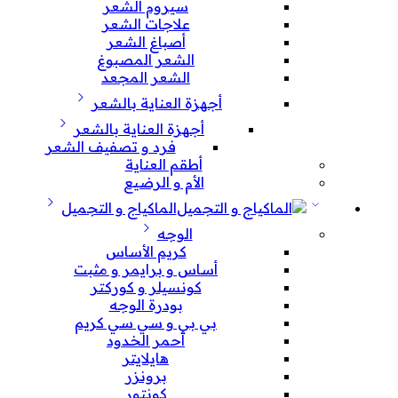
سيروم الشعر
علاجات الشعر
أصباغ الشعر
الشعر المصبوغ
الشعر المجعد
أجهزة العناية بالشعر
أجهزة العناية بالشعر
فرد و تصفيف الشعر
أطقم العناية
الأم و الرضيع
الماكياج و التجميل
الوجه
كريم الأساس
أساس و برايمر و مثبت
كونسيلر و كوركتر
بودرة الوجه
بي بي و سي سي كريم
أحمر الخدود
هايلايتر
برونزر
كونتور