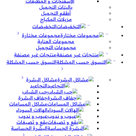
الإسفنجات و المطبقات
باليتات التجميل
أطقم التجميل
مزيلات المكياج
التخفيضات
مجموعات مختارة
مجموعات العناية
مجموعات التجميل
منتجات غير مصنفة
التسوق حسب المشكلة
مشاكل البشرة
التجاعيد
حب الشباب
جفاف البشرة
مشاكل المسامات
الهالات السوداء
عيوب و ندوب
بقع و تصبغات
البشرة الحساسة