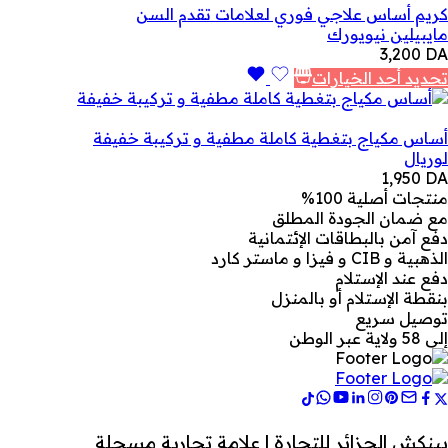
كريم أساس علاجي فوري لعلامات تقدم السن
مايبيلين نيويورك
3,200
DA
تحديد أحد الخيارات
أساس مكياج بتغطية كاملة مطفية و تركيبة خفيفة
لوريال
1,950
DA
منتجات أصلية 100%
مع ضمان الجودة المطلق
دفع آمن بالبطاقات الإئتمانية
الذهبية و CIB و فيزا و ماستر كارد
دفع عند الإستلام
بنقطة الإستلام أو بالمنزل
توصيل سريع
إلى 58 ولاية عبر الوطن
بينكش الجزائر للتجارة | علامة تجارية مسجلة