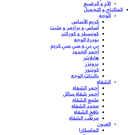
الأم و الرضيع
الماكياج و التجميل
الوجه
كريم الأساس
أساس و برايمر و مثبت
كونسيلر و كوركتر
بودرة الوجه
بي بي و سي سي كريم
أحمر الخدود
هايلايتر
برونزر
كونتور
باليتات الوجه
الشفاه
أحمر الشفاه
أحمر شفاه سائل
ملمع الشفاه
محدد الشفاه
نافخ الشفاه
مرطب الشفاه
العيون
الماسكارا