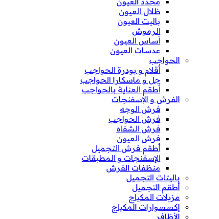
محدد العيون
ظلال العيون
باليت العيون
الرموش
أساس العيون
عدسات العيون
الحواجب
أقلام و بودرة الحواجب
جل و ماسكارا الحواجب
أطقم العناية بالحواجب
الفرش و الإسفنجات
فرش الوجه
فرش الحواجب
فرش الشفاه
فرش العيون
أطقم فرش التجميل
الإسفنجات و المطبقات
منظفات الفرش
باليتات التجميل
أطقم التجميل
مزيلات المكياج
إكسسوارات المكياج
الأظافر