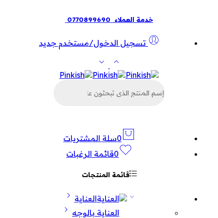
خدمة العملاء
0770899690
تسجيل الدخول/مستخدم جديد
البحث
عن
المنتجات
0
سلة المشتريات
0
قائمة الرغبات
قائمة المنتجات
العناية
العناية بالوجه