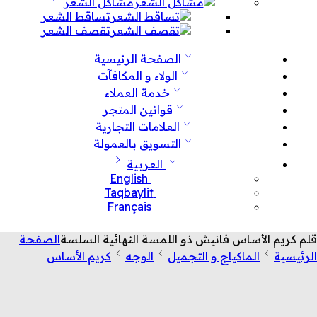
مشاكل الشعر
تساقط الشعر
تقصف الشعر
الصفحة الرئيسية
الولاء و المكافآت
خدمة العملاء
قوانين المتجر
العلامات التجارية
التسويق بالعمولة
العربية
English
Taqbaylit
Français
قلم كريم الأساس فانيش ذو اللمسة النهائية السلسة
الصفحة
الرئيسية
الماكياج و التجميل
الوجه
كريم الأساس