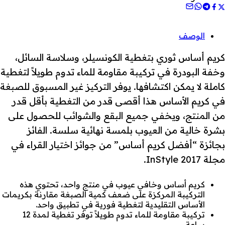
الوصف
كريم أساس ثوري بتغطية الكونسيلر، وسلاسة السائل،
وخفة البودرة في تركيبة مقاومة للماء تدوم طويلاً لتغطية
كاملة لا يمكن اكتشافها. يوفر التركيز غير المسبوق للصبغة
في كريم الأساس هذا أقصى قدر من التغطية بأقل قدر
من المنتج، ويخفي جميع البقع والشوائب للحصول على
بشرة خالية من العيوب بلمسة نهائية سلسة. الفائز
بجائزة “أفضل كريم أساس” من جوائز اختيار القراء في
مجلة InStyle 2017.
كريم أساس وخافي عيوب في منتج واحد، تحتوي هذه
التركيبة المركزة على ضعف كمية الصبغة مقارنة بكريمات
الأساس التقليدية لتغطية فورية في تطبيق واحد.
تركيبة مقاومة للماء تدوم طويلاً توفر تغطية لمدة 12
ساعة.