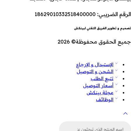
الرقم الضريبي: 18629010332518400000
تصميم و تطوير الفريق التقني لبينكش
جميع الحقوق محفوظة© 2026
الإستبدال و الإرجاع
الشحن و التوصيل
تتبع الطلب
أسعار التوصيل
مجلة بينكش
الوظائف
لبحث
ن