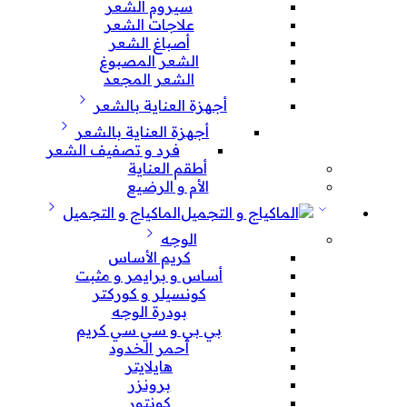
سيروم الشعر
علاجات الشعر
أصباغ الشعر
الشعر المصبوغ
الشعر المجعد
أجهزة العناية بالشعر
أجهزة العناية بالشعر
فرد و تصفيف الشعر
أطقم العناية
الأم و الرضيع
الماكياج و التجميل
الوجه
كريم الأساس
أساس و برايمر و مثبت
كونسيلر و كوركتر
بودرة الوجه
بي بي و سي سي كريم
أحمر الخدود
هايلايتر
برونزر
كونتور