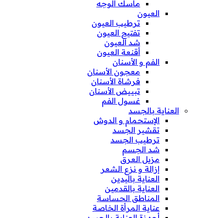
ماسك الوجه
العيون
ترطيب العيون
تفتيح العيون
شد العيون
أقنعة العيون
الفم و الأسنان
معجون الأسنان
فرشاة الأسنان
تبييض الأسنان
غسول الفم
العناية بالجسد
الإستحمام و الدوش
تقشير الجسد
ترطيب الجسد
شد الجسم
مزيل العرق
إزالة و نزع الشعر
العناية باليدين
العناية بالقدمين
المناطق الحساسة
عناية المرأة الخاصة
أجهزة العناية بالجسد