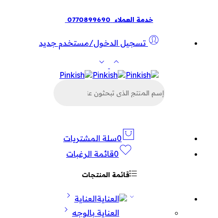
خدمة العملاء
0770899690
تسجيل الدخول/مستخدم جديد
البحث
عن
المنتجات
0
سلة المشتريات
0
قائمة الرغبات
قائمة المنتجات
العناية
العناية بالوجه