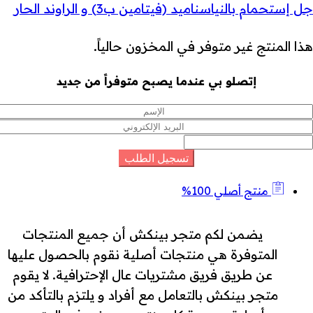
جل إستحمام بالنياسناميد (فيتامين ب3) و الراوند الحار
هذا المنتج غير متوفر في المخزون حالياً.
إتصلو بي عندما يصبح متوفراً من جديد
منتج أصلي 100%
يضمن لكم متجر بينكش أن جميع المنتجات
المتوفرة هي منتجات أصلية نقوم بالحصول عليها
عن طريق فريق مشتريات عال الإحترافية. لا يقوم
متجر بينكش بالتعامل مع أفراد و يلتزم بالتأكد من