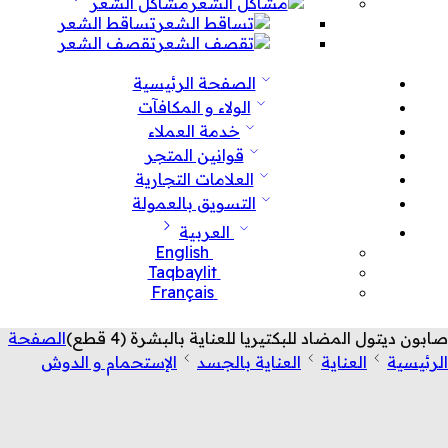
مشاكل الشعر
تساقط الشعر
تقصف الشعر
الصفحة الرئيسية
الولاء و المكافآت
خدمة العملاء
قوانين المتجر
العلامات التجارية
التسويق بالعمولة
العربية
English
Taqbaylit
Français
صابون ديتول المضاد للبكتيريا للعناية بالبشرة (4 قطع)
الصفحة
الرئيسية
العناية
العناية بالجسد
الإستحمام و الدوش