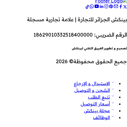
بينكش الجزائر للتجارة | علامة تجارية مسجلة
الرقم الضريبي: 18629010332518400000
تصميم و تطوير الفريق التقني لبينكش
جميع الحقوق محفوظة© 2026
الإستبدال و الإرجاع
الشحن و التوصيل
تتبع الطلب
أسعار التوصيل
مجلة بينكش
الوظائف