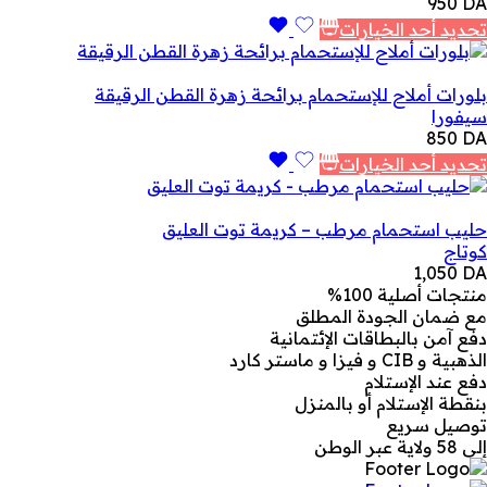
950
DA
تحديد أحد الخيارات
بلورات أملاح للإستحمام برائحة زهرة القطن الرقيقة
سيفورا
850
DA
تحديد أحد الخيارات
حليب استحمام مرطب – كريمة توت العليق
كوتاج
1,050
DA
منتجات أصلية 100%
مع ضمان الجودة المطلق
دفع آمن بالبطاقات الإئتمانية
الذهبية و CIB و فيزا و ماستر كارد
دفع عند الإستلام
بنقطة الإستلام أو بالمنزل
توصيل سريع
إلى 58 ولاية عبر الوطن