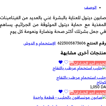
الوصف
صابون ديتول للعناية بالبشرة غني بالعديد من الفيتامينات
المغذية مع حماية ديتول الموثوقة من الجراثيم. يساهم
في جعل بشرتك أكثر صحة ونضارة ونعومة كل يوم
رقم المنتج
6223005873606
الإستحمام و الدوش
منتجات أخرى مشابهة
تحديد أحد الخيارات
حليب استحمام مرطب بالتفاح
كوتاج
1,050
DA
تحديد أحد الخيارات