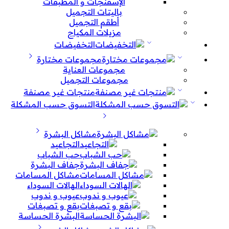
الإسفنجات و المطبقات
باليتات التجميل
أطقم التجميل
مزيلات المكياج
التخفيضات
مجموعات مختارة
مجموعات العناية
مجموعات التجميل
منتجات غير مصنفة
التسوق حسب المشكلة
مشاكل البشرة
التجاعيد
حب الشباب
جفاف البشرة
مشاكل المسامات
الهالات السوداء
عيوب و ندوب
بقع و تصبغات
البشرة الحساسة