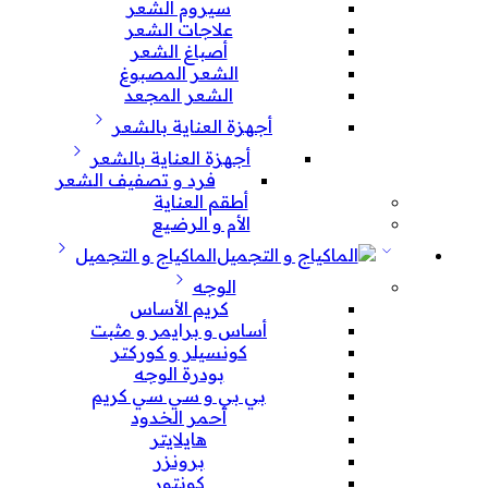
سيروم الشعر
علاجات الشعر
أصباغ الشعر
الشعر المصبوغ
الشعر المجعد
أجهزة العناية بالشعر
أجهزة العناية بالشعر
فرد و تصفيف الشعر
أطقم العناية
الأم و الرضيع
الماكياج و التجميل
الوجه
كريم الأساس
أساس و برايمر و مثبت
كونسيلر و كوركتر
بودرة الوجه
بي بي و سي سي كريم
أحمر الخدود
هايلايتر
برونزر
كونتور