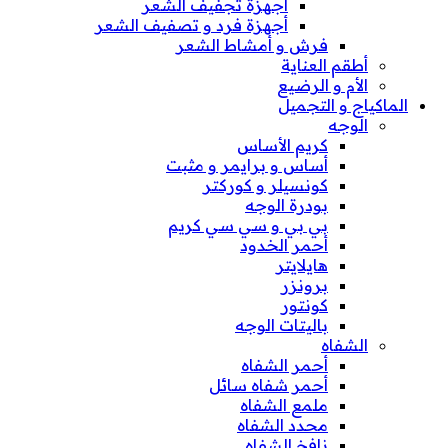
أجهزة تجفيف الشعر
أجهزة فرد و تصفيف الشعر
فرش و أمشاط الشعر
أطقم العناية
الأم و الرضيع
الماكياج و التجميل
الوجه
كريم الأساس
أساس و برايمر و مثبت
كونسيلر و كوركتر
بودرة الوجه
بي بي و سي سي كريم
أحمر الخدود
هايلايتر
برونزر
كونتور
باليتات الوجه
الشفاه
أحمر الشفاه
أحمر شفاه سائل
ملمع الشفاه
محدد الشفاه
نافخ الشفاه