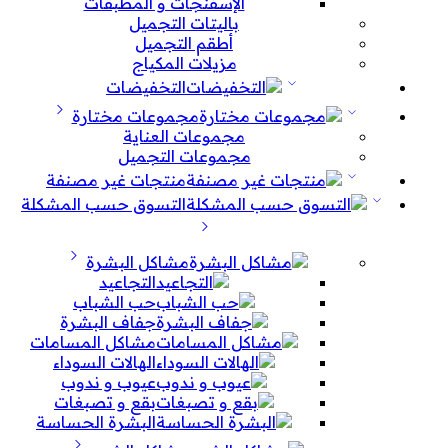
الإسفنجات و المطبقات
باليتات التجميل
أطقم التجميل
مزيلات المكياج
التخفيضات
مجموعات مختارة
مجموعات العناية
مجموعات التجميل
منتجات غير مصنفة
التسوق حسب المشكلة
مشاكل البشرة
التجاعيد
حب الشباب
جفاف البشرة
مشاكل المسامات
الهالات السوداء
عيوب و ندوب
بقع و تصبغات
البشرة الحساسة