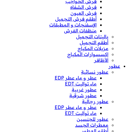
فرش الحواجب
فرش الشفاه
فرش العيون
أطقم فرش التجميل
الإسفنجات و المطبقات
منظفات الفرش
باليتات التجميل
أطقم التجميل
مزيلات المكياج
إكسسوارات المكياج
الأظافر
عطور
عطور نسائية
عطر و ماء عطر EDP
ماء تواليت EDT
عطور غربية
عطور شرقية
عطور رجالية
عطر و ماء عطر EDP
ماء تواليت EDT
عطور للجنسين
معطرات الجسد
أطقم العطور