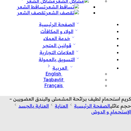
مشاكل الشعر
تساقط الشعر
تقصف الشعر
الصفحة الرئيسية
الولاء و المكافآت
خدمة العملاء
قوانين المتجر
العلامات التجارية
التسويق بالعمولة
العربية
English
Taqbaylit
Français
كريم استحمام لطيف برائحة المشمش والبندق العضويين –
حجم عائلي
الصفحة الرئيسية
العناية
العناية بالجسد
الإستحمام و الدوش