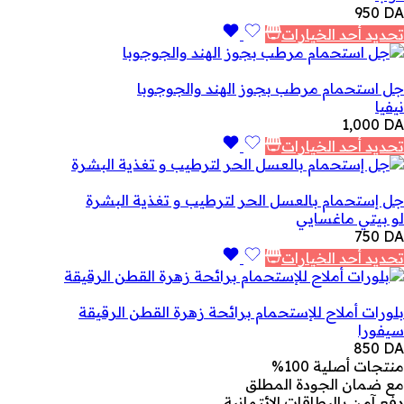
950
DA
تحديد أحد الخيارات
جل استحمام مرطب بجوز الهند والجوجوبا
نيفيا
1,000
DA
تحديد أحد الخيارات
جل إستحمام بالعسل الحر لترطيب و تغذية البشرة
لو بيتي ماغسايي
750
DA
تحديد أحد الخيارات
بلورات أملاح للإستحمام برائحة زهرة القطن الرقيقة
سيفورا
850
DA
منتجات أصلية 100%
مع ضمان الجودة المطلق
دفع آمن بالبطاقات الإئتمانية