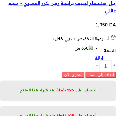
جل استحمام لطيف برائحة زهر الكرز العضوي - حجم
عائلي
1,950
DA
أسرعوا! التخفيض ينتهي خلال :
السعة
إزالة
ريم
ستحمام
طيف
إضافة إلى السلة
إشتري الآن
رائحة
لمشمش
البندق
أحصلوا على
195
نقطة
عند شراء هذا المنتج
لعضويين
جم
ائلي
لكمية
أحصلوا على
195
نقطة
عند شراء هذا المنتج