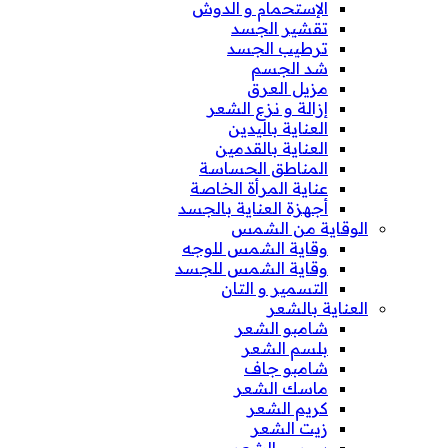
الإستحمام و الدوش
تقشير الجسد
ترطيب الجسد
شد الجسم
مزيل العرق
إزالة و نزع الشعر
العناية باليدين
العناية بالقدمين
المناطق الحساسة
عناية المرأة الخاصة
أجهزة العناية بالجسد
الوقاية من الشمس
وقاية الشمس للوجه
وقاية الشمس للجسد
التسمير و التان
العناية بالشعر
شامبو الشعر
بلسم الشعر
شامبو جاف
ماسك الشعر
كريم الشعر
زيت الشعر
سيروم الشعر