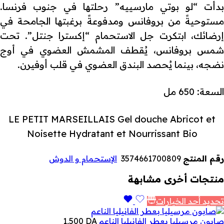
بدأت “لو بوتي مارسييه” رحلتها في جنوب فرنسا.
مستوحيةً من بروفانس ومدفوعةً برغبتها الجامحة في
إرضائك، ابتكرت جل الاستحمام “إكسترا جنتل”. تحت
شمس بروفانس، يُقطف المشمش العضوي في أوج
نضجه، بينما يُحصد البندق العضوي في قلب أوفيرن.
السعة: 650 مل
LE PETIT MARSEILLAIS Gel douche Abricot et
Noisette Hydratant et Nourrissant Bio
رقم المنتج
3574661700809
الإستحمام و الدوش
منتجات أخرى مشابهة
تحديد أحد الخيارات
صابون مرسيليا بعطر الفانيليا الناعم
DA
1,500