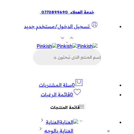
خدمة العملاء
0770899690
تسجيل الدخول/مستخدم جديد
البحث
عن
المنتجات
0
سلة المشتريات
0
قائمة الرغبات
قائمة المنتجات
العناية
العناية بالوجه