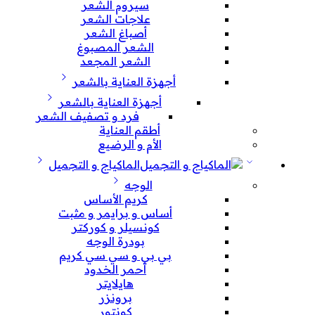
سيروم الشعر
علاجات الشعر
أصباغ الشعر
الشعر المصبوغ
الشعر المجعد
أجهزة العناية بالشعر
أجهزة العناية بالشعر
فرد و تصفيف الشعر
أطقم العناية
الأم و الرضيع
الماكياج و التجميل
الوجه
كريم الأساس
أساس و برايمر و مثبت
كونسيلر و كوركتر
بودرة الوجه
بي بي و سي سي كريم
أحمر الخدود
هايلايتر
برونزر
كونتور