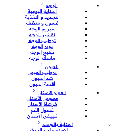
الوجه
العناية اليومية
التجديد و التغذية
غسول و منظف
سيروم الوجه
تقشير الوجه
ترطيب الوجه
تونر الوجه
تفتيح الوجه
ماسك الوجه
العيون
ترطيب العيون
شد العيون
أقنعة العيون
الفم و الأسنان
معجون الأسنان
فرشاة الأسنان
غسول الفم
تبييض الأسنان
العناية بالجسد
الإستحمام و الدوش