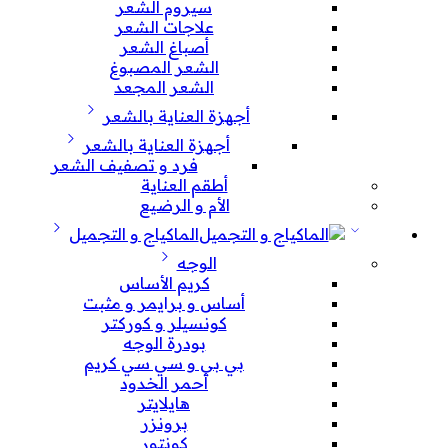
سيروم الشعر
علاجات الشعر
أصباغ الشعر
الشعر المصبوغ
الشعر المجعد
أجهزة العناية بالشعر
أجهزة العناية بالشعر
فرد و تصفيف الشعر
أطقم العناية
الأم و الرضيع
الماكياج و التجميل
الوجه
كريم الأساس
أساس و برايمر و مثبت
كونسيلر و كوركتر
بودرة الوجه
بي بي و سي سي كريم
أحمر الخدود
هايلايتر
برونزر
كونتور