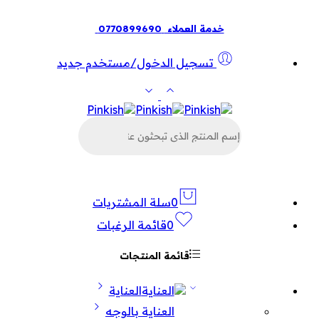
خدمة العملاء
0770899690
تسجيل الدخول/مستخدم جديد
البحث
عن
المنتجات
0
سلة المشتريات
0
قائمة الرغبات
قائمة المنتجات
العناية
العناية بالوجه