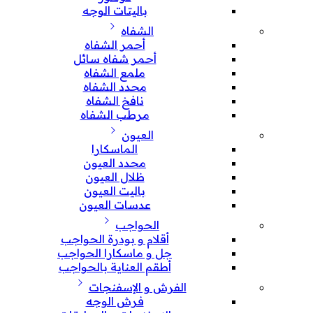
باليتات الوجه
الشفاه
أحمر الشفاه
أحمر شفاه سائل
ملمع الشفاه
محدد الشفاه
نافخ الشفاه
مرطب الشفاه
العيون
الماسكارا
محدد العيون
ظلال العيون
باليت العيون
عدسات العيون
الحواجب
أقلام و بودرة الحواجب
جل و ماسكارا الحواجب
أطقم العناية بالحواجب
الفرش و الإسفنجات
فرش الوجه