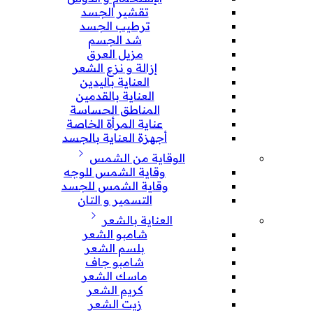
تقشير الجسد
ترطيب الجسد
شد الجسم
مزيل العرق
إزالة و نزع الشعر
العناية باليدين
العناية بالقدمين
المناطق الحساسة
عناية المرأة الخاصة
أجهزة العناية بالجسد
الوقاية من الشمس
وقاية الشمس للوجه
وقاية الشمس للجسد
التسمير و التان
العناية بالشعر
شامبو الشعر
بلسم الشعر
شامبو جاف
ماسك الشعر
كريم الشعر
زيت الشعر