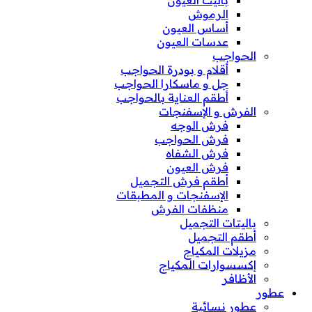
باليت العيون
الرموش
أساس العيون
عدسات العيون
الحواجب
أقلام و بودرة الحواجب
جل و ماسكارا الحواجب
أطقم العناية بالحواجب
الفرش و الإسفنجات
فرش الوجه
فرش الحواجب
فرش الشفاه
فرش العيون
أطقم فرش التجميل
الإسفنجات و المطبقات
منظفات الفرش
باليتات التجميل
أطقم التجميل
مزيلات المكياج
إكسسوارات المكياج
الأظافر
عطور
عطور نسائية