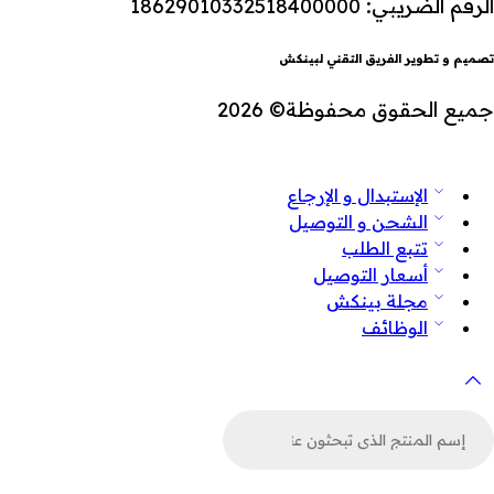
الرقم الضريبي: 18629010332518400000
تصميم و تطوير الفريق التقني لبينكش
جميع الحقوق محفوظة© 2026
الإستبدال و الإرجاع
الشحن و التوصيل
تتبع الطلب
أسعار التوصيل
مجلة بينكش
الوظائف
لبحث
ن
لمنتجات