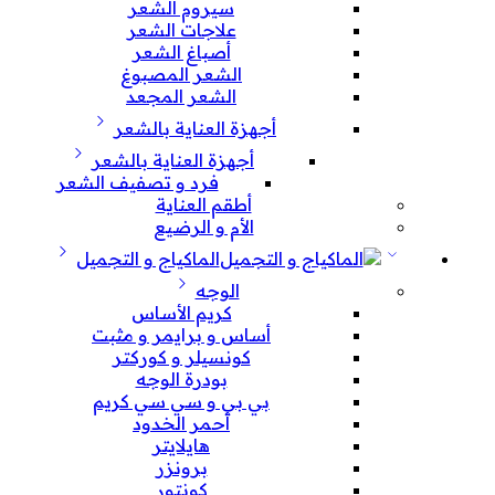
سيروم الشعر
علاجات الشعر
أصباغ الشعر
الشعر المصبوغ
الشعر المجعد
أجهزة العناية بالشعر
أجهزة العناية بالشعر
فرد و تصفيف الشعر
أطقم العناية
الأم و الرضيع
الماكياج و التجميل
الوجه
كريم الأساس
أساس و برايمر و مثبت
كونسيلر و كوركتر
بودرة الوجه
بي بي و سي سي كريم
أحمر الخدود
هايلايتر
برونزر
كونتور