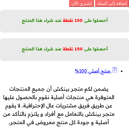
ل
إضافة إلى السلة
إشتري الآن
رائحة
لماء
لابيض
أحصلوا على
150
نقطة
عند شراء هذا المنتج
لمنعشة
جالي
لكمية
أحصلوا على
150
نقطة
عند شراء هذا المنتج
منتج أصلي 100%
يضمن لكم متجر بينكش أن جميع المنتجات
المتوفرة هي منتجات أصلية نقوم بالحصول عليها
عن طريق فريق مشتريات عال الإحترافية. لا يقوم
متجر بينكش بالتعامل مع أفراد و يلتزم بالتأكد من
أصلية و جودة كل منتج معروض في المتجر.