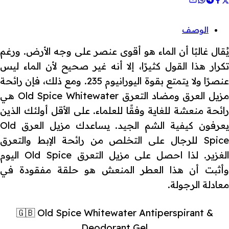
الوصف
يُقال غالبًا أن الماء هو أقوى عنصر على وجه الأرض. ورغم
تكرار هذا القول كثيرًا، إلا أنه غير صحيح لأن الماء ليس
عنصرًا ولا يتمتع بقوة اليورانيوم 235. ومع ذلك، فإن رائحة
مزيل العرق ومضاد التعرق Old Spice Whitewater هي
رائحة منعشة للغاية وفقًا للعلماء. على الأقل أولئك الذين
يعرفون كيفية الشم الجيد. يساعدك مزيل العرق Old
Spice للرجال على التخلص من رائحة الإبط والتعرق
الغزير. لذا احصل على مزيل التعرق Old Spice اليوم
وأثبت أن هذا العطر المنعش هو حلقة مفقودة في
معادلة الرجولة.
🇬🇧 Old Spice Whitewater Antiperspirant &
Deodorant Gel