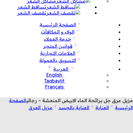
مشاكل الشعر
تساقط الشعر
تقصف الشعر
الصفحة الرئيسية
الولاء و المكافآت
خدمة العملاء
قوانين المتجر
العلامات التجارية
التسويق بالعمولة
العربية
English
Taqbaylit
Français
مزيل عرق جل برائحة الماء الابيض المنعشة – رجالي
الصفحة
الرئيسية
العناية
العناية بالجسد
مزيل العرق