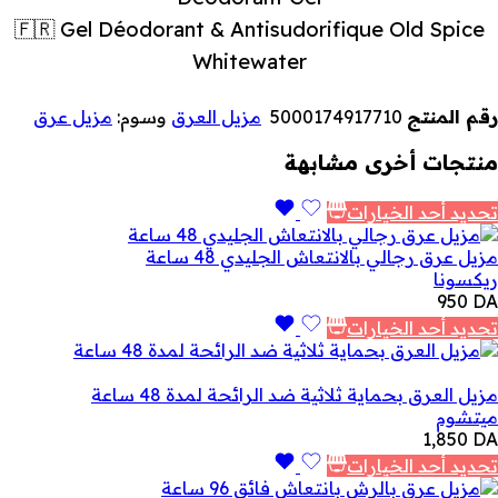
🇫🇷 Gel Déodorant & Antisudorifique Old Spice
Whitewater
رقم المنتج
5000174917710
مزيل العرق
وسوم:
مزيل عرق
منتجات أخرى مشابهة
تحديد أحد الخيارات
مزيل عرق رجالي بالانتعاش الجليدي 48 ساعة
ريكسونا
950
DA
تحديد أحد الخيارات
مزيل العرق بحماية ثلاثية ضد الرائحة لمدة 48 ساعة
ميتشوم
1,850
DA
تحديد أحد الخيارات