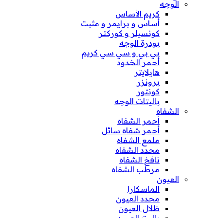
الوجه
كريم الأساس
أساس و برايمر و مثبت
كونسيلر و كوركتر
بودرة الوجه
بي بي و سي سي كريم
أحمر الخدود
هايلايتر
برونزر
كونتور
باليتات الوجه
الشفاه
أحمر الشفاه
أحمر شفاه سائل
ملمع الشفاه
محدد الشفاه
نافخ الشفاه
مرطب الشفاه
العيون
الماسكارا
محدد العيون
ظلال العيون