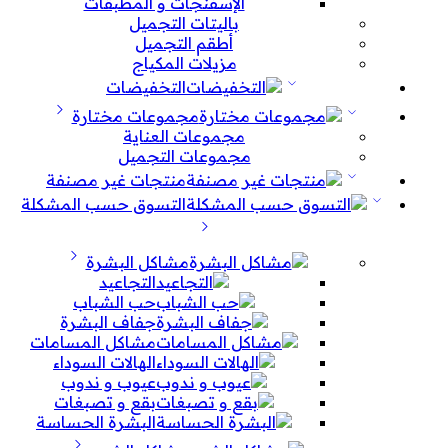
الإسفنجات و المطبقات
باليتات التجميل
أطقم التجميل
مزيلات المكياج
التخفيضات
مجموعات مختارة
مجموعات العناية
مجموعات التجميل
منتجات غير مصنفة
التسوق حسب المشكلة
مشاكل البشرة
التجاعيد
حب الشباب
جفاف البشرة
مشاكل المسامات
الهالات السوداء
عيوب و ندوب
بقع و تصبغات
البشرة الحساسة