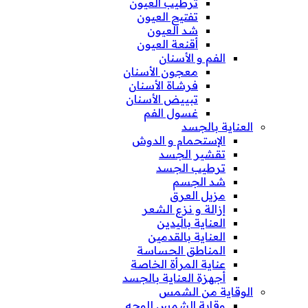
ترطيب العيون
تفتيح العيون
شد العيون
أقنعة العيون
الفم و الأسنان
معجون الأسنان
فرشاة الأسنان
تبييض الأسنان
غسول الفم
العناية بالجسد
الإستحمام و الدوش
تقشير الجسد
ترطيب الجسد
شد الجسم
مزيل العرق
إزالة و نزع الشعر
العناية باليدين
العناية بالقدمين
المناطق الحساسة
عناية المرأة الخاصة
أجهزة العناية بالجسد
الوقاية من الشمس
وقاية الشمس للوجه