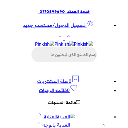
خدمة العملاء
0770899690
تسجيل الدخول/مستخدم جديد
البحث
عن
المنتجات
0
سلة المشتريات
0
قائمة الرغبات
قائمة المنتجات
العناية
العناية بالوجه