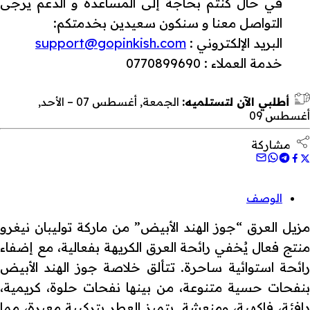
في حال كنتم بحاجة إلى المساعدة و الدعم يرجى
التواصل معنا و سنكون سعيدين بخدمتكم:
البريد الإلكتروني :
support@gopinkish.com
خدمة العملاء : 0770899690
أطلبي الآن لتستلميه:
الجمعة, أغسطس 07 – الأحد,
أغسطس 09
مشاركة
الوصف
مزيل العرق “جوز الهند الأبيض” من ماركة توليبان نيغرو
منتج فعال يُخفي رائحة العرق الكريهة بفعالية، مع إضفاء
رائحة استوائية ساحرة. تتألق خلاصة جوز الهند الأبيض
بنفحات حسية متنوعة، من بينها نفحات حلوة، كريمية،
دافئة، فاكهية، ومنعشة. يتميز العطر بتركيبة معبرة، مما