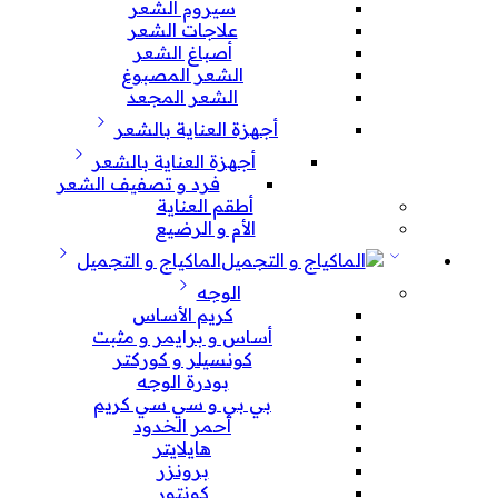
سيروم الشعر
علاجات الشعر
أصباغ الشعر
الشعر المصبوغ
الشعر المجعد
أجهزة العناية بالشعر
أجهزة العناية بالشعر
فرد و تصفيف الشعر
أطقم العناية
الأم و الرضيع
الماكياج و التجميل
الوجه
كريم الأساس
أساس و برايمر و مثبت
كونسيلر و كوركتر
بودرة الوجه
بي بي و سي سي كريم
أحمر الخدود
هايلايتر
برونزر
كونتور