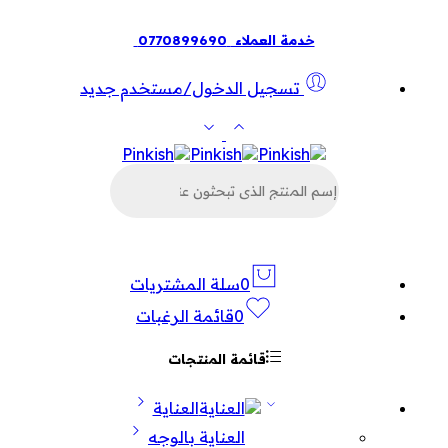
خدمة العملاء
0770899690
تسجيل الدخول/مستخدم جديد
البحث
عن
المنتجات
0
سلة المشتريات
0
قائمة الرغبات
قائمة المنتجات
العناية
العناية بالوجه