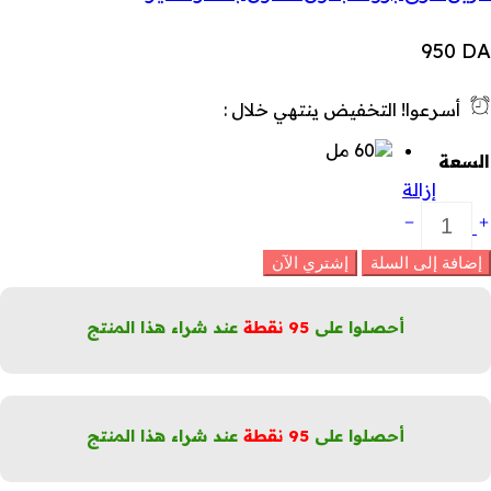
950
DA
أسرعوا! التخفيض ينتهي خلال :
السعة
إزالة
زيل
لعرق
تركيبة
إضافة إلى السلة
إشتري الآن
الية
ملاح
لألومنيوم
أحصلوا على
95
نقطة
عند شراء هذا المنتج
البارابين
قاوم
لعرق
لكمية
أحصلوا على
95
نقطة
عند شراء هذا المنتج