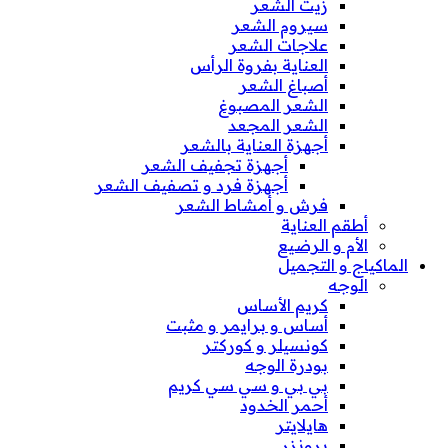
زيت الشعر
سيروم الشعر
علاجات الشعر
العناية بفروة الرأس
أصباغ الشعر
الشعر المصبوغ
الشعر المجعد
أجهزة العناية بالشعر
أجهزة تجفيف الشعر
أجهزة فرد و تصفيف الشعر
فرش و أمشاط الشعر
أطقم العناية
الأم و الرضيع
الماكياج و التجميل
الوجه
كريم الأساس
أساس و برايمر و مثبت
كونسيلر و كوركتر
بودرة الوجه
بي بي و سي سي كريم
أحمر الخدود
هايلايتر
برونزر