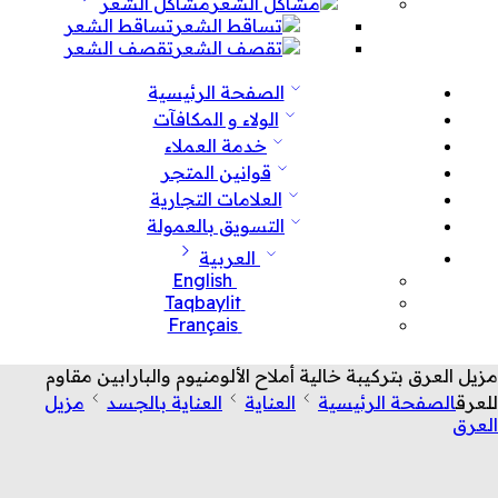
مشاكل الشعر
تساقط الشعر
تقصف الشعر
الصفحة الرئيسية
الولاء و المكافآت
خدمة العملاء
قوانين المتجر
العلامات التجارية
التسويق بالعمولة
العربية
English
Taqbaylit
Français
مزيل العرق بتركيبة خالية أملاح الألومنيوم والبارابين مقاوم
للعرق
الصفحة الرئيسية
العناية
العناية بالجسد
مزيل
العرق