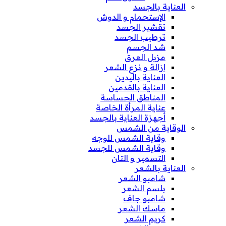
العناية بالجسد
الإستحمام و الدوش
تقشير الجسد
ترطيب الجسد
شد الجسم
مزيل العرق
إزالة و نزع الشعر
العناية باليدين
العناية بالقدمين
المناطق الحساسة
عناية المرأة الخاصة
أجهزة العناية بالجسد
الوقاية من الشمس
وقاية الشمس للوجه
وقاية الشمس للجسد
التسمير و التان
العناية بالشعر
شامبو الشعر
بلسم الشعر
شامبو جاف
ماسك الشعر
كريم الشعر