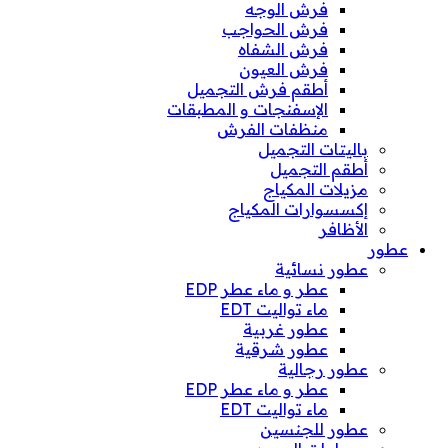
فرش الوجه
فرش الحواجب
فرش الشفاه
فرش العيون
أطقم فرش التجميل
الإسفنجات و المطبقات
منظفات الفرش
باليتات التجميل
أطقم التجميل
مزيلات المكياج
إكسسوارات المكياج
الأظافر
عطور
عطور نسائية
عطر و ماء عطر EDP
ماء تواليت EDT
عطور غربية
عطور شرقية
عطور رجالية
عطر و ماء عطر EDP
ماء تواليت EDT
عطور للجنسين