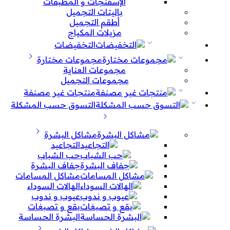
الإسفنجات و المطبقات
باليتات التجميل
أطقم التجميل
مزيلات المكياج
التخفيضات
مجموعات مختارة
مجموعات العناية
مجموعات التجميل
منتجات غير مصنفة
التسوق حسب المشكلة
مشاكل البشرة
التجاعيد
حب الشباب
جفاف البشرة
مشاكل المسامات
الهالات السوداء
عيوب و ندوب
بقع و تصبغات
البشرة الحساسة