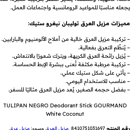
يجعله مناسبًا للمواعيد الرومانسية واجتماعات العمل.
مميزات مزيل العرق توليبان نيغرو ستيك:
– تركيبة مزيل العرق خالية من أملاح الألومنيوم والبارابين.
– يُنظّم التعرق بفعالية.
– يُزيل رائحة العرق الكريهة، ويترك شعورًا بالانتعاش.
– تركيبة مرطبة مكثفة تُعنى ببشرة الإبط الحساسة.
– يأتي على شكل ستيك عملي.
– مناسب للاستخدام اليومي.
– بفضل حجمه الصغير، يُعد مزيل العرق مثاليًا للسفر.
TULIPAN NEGRO Deodorant Stick GOURMAND
White Coconut
رقم المنتج
8410751031697
مزيل العرق
وسوم:
مزيل عرق