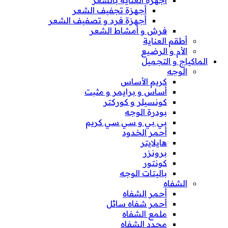
أجهزة العناية بالشعر
أجهزة تجفيف الشعر
أجهزة فرد و تصفيف الشعر
فرش و أمشاط الشعر
أطقم العناية
الأم و الرضيع
الماكياج و التجميل
الوجه
كريم الأساس
أساس و برايمر و مثبت
كونسيلر و كوركتر
بودرة الوجه
بي بي و سي سي كريم
أحمر الخدود
هايلايتر
برونزر
كونتور
باليتات الوجه
الشفاه
أحمر الشفاه
أحمر شفاه سائل
ملمع الشفاه
محدد الشفاه