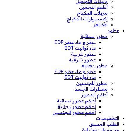
باليتات التجميل
أطقم التجميل
مزيلات المكياج
إكسسوارات المكياج
الأظافر
عطور
عطور نسائية
عطر و ماء عطر EDP
ماء تواليت EDT
عطور غربية
عطور شرقية
عطور رجالية
عطر و ماء عطر EDP
ماء تواليت EDT
عطور للجنسين
معطرات الجسد
أطقم العطور
أطقم عطور نسائية
أطقم عطور رجالية
أطقم عطور للجنسين
التخفيضات
الطلب المسبق
مجموعات مختارة