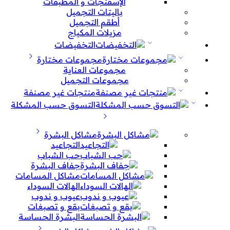
الإسفنجات و المطبقات
باليتات التجميل
أطقم التجميل
مزيلات المكياج
التخفيضات
مجموعات مختارة
مجموعات العناية
مجموعات التجميل
منتجات غير مصنفة
التسوق حسب المشكلة
مشاكل البشرة
التجاعيد
حب الشباب
جفاف البشرة
مشاكل المسامات
الهالات السوداء
عيوب و ندوب
بقع و تصبغات
البشرة الحساسة