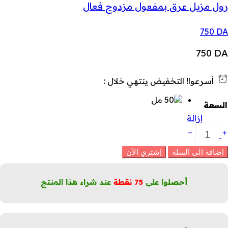
رول مزيل عرق بمفعول مزدوج فعال
750
DA
750
DA
أسرعوا! التخفيض ينتهي خلال :
السعة
إزالة
ول
زيل
رق
إضافة إلى السلة
إشتري الآن
قي
ا
ترك
أحصلوا على
75
نقطة
عند شراء هذا المنتج
ثاراً
لكمية