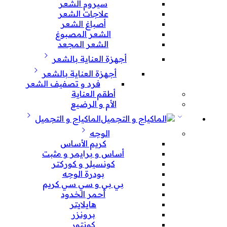
سيروم الشعر
علاجات الشعر
أصباغ الشعر
الشعر المصبوغ
الشعر المجعد
أجهزة العناية بالشعر
أجهزة العناية بالشعر
فرد و تصفيف الشعر
أطقم العناية
الأم و الرضيع
الماكياج و التجميل
الوجه
كريم الأساس
أساس و برايمر و مثبت
كونسيلر و كوركتر
بودرة الوجه
بي بي و سي سي كريم
أحمر الخدود
هايلايتر
برونزر
كونتور