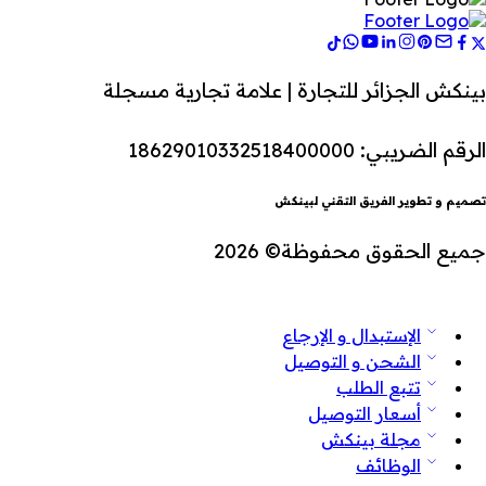
بينكش الجزائر للتجارة | علامة تجارية مسجلة
الرقم الضريبي: 18629010332518400000
تصميم و تطوير الفريق التقني لبينكش
جميع الحقوق محفوظة© 2026
الإستبدال و الإرجاع
الشحن و التوصيل
تتبع الطلب
أسعار التوصيل
مجلة بينكش
الوظائف