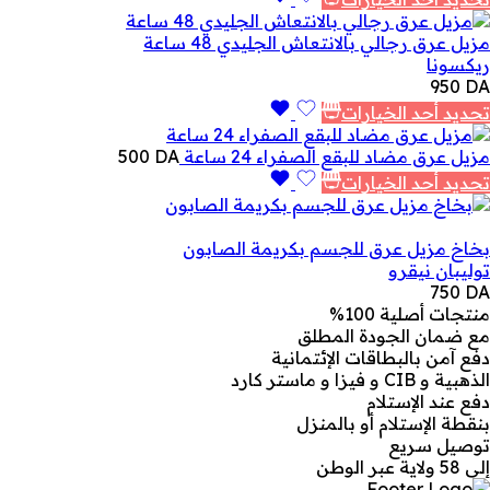
مزيل عرق رجالي بالانتعاش الجليدي 48 ساعة
ريكسونا
950
DA
تحديد أحد الخيارات
مزيل عرق مضاد للبقع الصفراء 24 ساعة
DA
500
تحديد أحد الخيارات
بخاخ مزيل عرق للجسم بكريمة الصابون
توليبان نيقرو
750
DA
منتجات أصلية 100%
مع ضمان الجودة المطلق
دفع آمن بالبطاقات الإئتمانية
الذهبية و CIB و فيزا و ماستر كارد
دفع عند الإستلام
بنقطة الإستلام أو بالمنزل
توصيل سريع
إلى 58 ولاية عبر الوطن