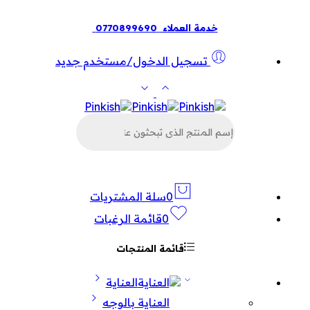
خدمة العملاء
0770899690
تسجيل الدخول/مستخدم جديد
البحث
عن
المنتجات
0
سلة المشتريات
0
قائمة الرغبات
قائمة المنتجات
العناية
العناية بالوجه