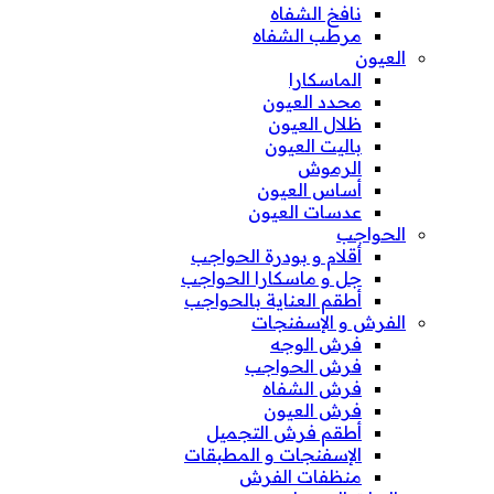
نافخ الشفاه
مرطب الشفاه
العيون
الماسكارا
محدد العيون
ظلال العيون
باليت العيون
الرموش
أساس العيون
عدسات العيون
الحواجب
أقلام و بودرة الحواجب
جل و ماسكارا الحواجب
أطقم العناية بالحواجب
الفرش و الإسفنجات
فرش الوجه
فرش الحواجب
فرش الشفاه
فرش العيون
أطقم فرش التجميل
الإسفنجات و المطبقات
منظفات الفرش