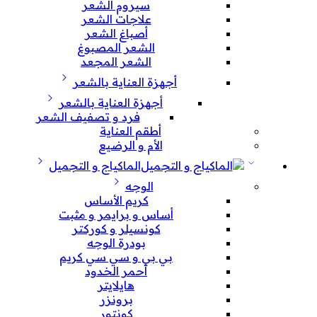
سيروم الشعر
علاجات الشعر
أصباغ الشعر
الشعر المصبوغ
الشعر المجعد
أجهزة العناية بالشعر
أجهزة العناية بالشعر
فرد و تصفيف الشعر
أطقم العناية
الأم و الرضيع
الماكياج و التجميل
الوجه
كريم الأساس
أساس و برايمر و مثبت
كونسيلر و كوركتر
بودرة الوجه
بي بي و سي سي كريم
أحمر الخدود
هايلايتر
برونزر
كونتور