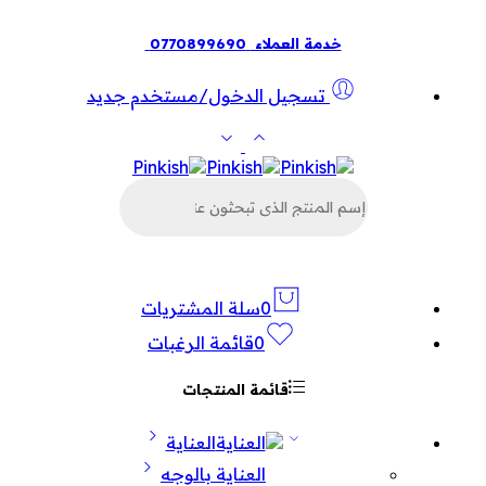
خدمة العملاء
0770899690
تسجيل الدخول/مستخدم جديد
البحث
عن
المنتجات
0
سلة المشتريات
0
قائمة الرغبات
قائمة المنتجات
العناية
العناية بالوجه