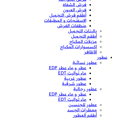
فرش الشفاه
فرش العيون
أطقم فرش التجميل
الإسفنجات و المطبقات
منظفات الفرش
باليتات التجميل
أطقم التجميل
مزيلات المكياج
إكسسوارات المكياج
الأظافر
عطور
عطور نسائية
عطر و ماء عطر EDP
ماء تواليت EDT
عطور غربية
عطور شرقية
عطور رجالية
عطر و ماء عطر EDP
ماء تواليت EDT
عطور للجنسين
معطرات الجسد
أطقم العطور