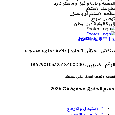
الذهبية و CIB و فيزا و ماستر كارد
دفع عند الإستلام
بنقطة الإستلام أو بالمنزل
توصيل سريع
إلى 58 ولاية عبر الوطن
بينكش الجزائر للتجارة | علامة تجارية مسجلة
الرقم الضريبي: 18629010332518400000
تصميم و تطوير الفريق التقني لبينكش
جميع الحقوق محفوظة© 2026
الإستبدال و الإرجاع
الشحن و التوصيل