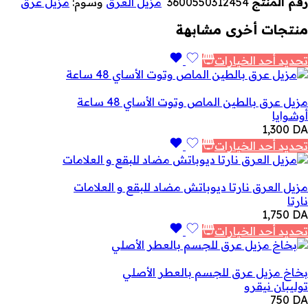
رقم المنتج
3600550312454
مزيل العرق
وسوم:
مزيل عرق
منتجات أخرى مشابهة
تحديد أحد الخيارات
مزيل عرق بالطين الماص وتوت الأساي 48 ساعة
أوشوايا
1,300
DA
تحديد أحد الخيارات
مزيل العرق نارتا ديوباتش مضاد للبقع و العلامات
نارتا
1,750
DA
تحديد أحد الخيارات
بخاخ مزيل عرق للجسم بالعطر الأصلي
توليبان نيقرو
750
DA