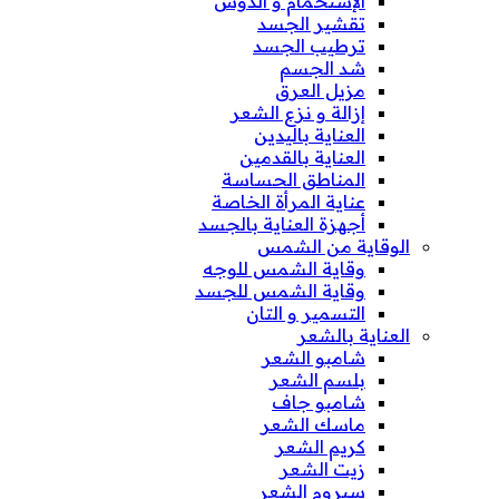
الإستحمام و الدوش
تقشير الجسد
ترطيب الجسد
شد الجسم
مزيل العرق
إزالة و نزع الشعر
العناية باليدين
العناية بالقدمين
المناطق الحساسة
عناية المرأة الخاصة
أجهزة العناية بالجسد
الوقاية من الشمس
وقاية الشمس للوجه
وقاية الشمس للجسد
التسمير و التان
العناية بالشعر
شامبو الشعر
بلسم الشعر
شامبو جاف
ماسك الشعر
كريم الشعر
زيت الشعر
سيروم الشعر