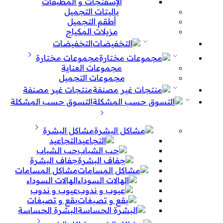
الإسفنجات و المطبقات
باليتات التجميل
أطقم التجميل
مزيلات المكياج
التخفيضات
مجموعات مختارة
مجموعات العناية
مجموعات التجميل
منتجات غير مصنفة
التسوق حسب المشكلة
مشاكل البشرة
التجاعيد
حب الشباب
جفاف البشرة
مشاكل المسامات
الهالات السوداء
عيوب و ندوب
بقع و تصبغات
البشرة الحساسة