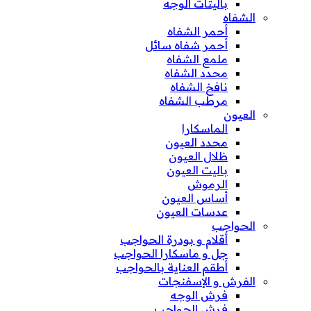
باليتات الوجه
الشفاه
أحمر الشفاه
أحمر شفاه سائل
ملمع الشفاه
محدد الشفاه
نافخ الشفاه
مرطب الشفاه
العيون
الماسكارا
محدد العيون
ظلال العيون
باليت العيون
الرموش
أساس العيون
عدسات العيون
الحواجب
أقلام و بودرة الحواجب
جل و ماسكارا الحواجب
أطقم العناية بالحواجب
الفرش و الإسفنجات
فرش الوجه
فرش الحواجب