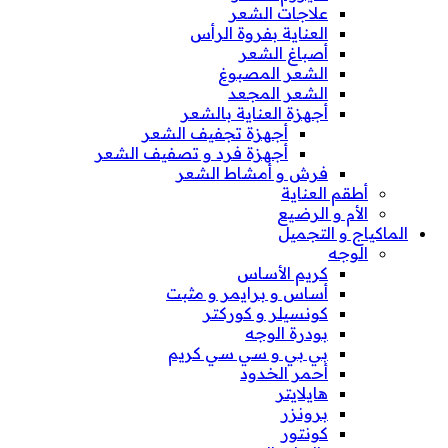
علاجات الشعر
العناية بفروة الرأس
أصباغ الشعر
الشعر المصبوغ
الشعر المجعد
أجهزة العناية بالشعر
أجهزة تجفيف الشعر
أجهزة فرد و تصفيف الشعر
فرش و أمشاط الشعر
أطقم العناية
الأم و الرضيع
الماكياج و التجميل
الوجه
كريم الأساس
أساس و برايمر و مثبت
كونسيلر و كوركتر
بودرة الوجه
بي بي و سي سي كريم
أحمر الخدود
هايلايتر
برونزر
كونتور