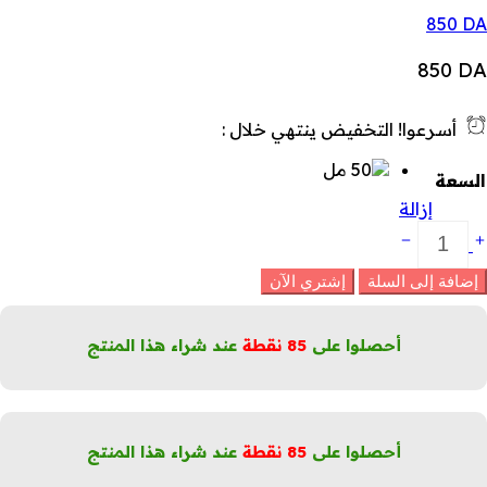
850
DA
850
DA
أسرعوا! التخفيض ينتهي خلال :
السعة
إزالة
زيل
رق
ضاد
إضافة إلى السلة
إشتري الآن
لتعرق
المونوي
التيارا
أحصلوا على
85
نقطة
عند شراء هذا المنتج
لكمية
أحصلوا على
85
نقطة
عند شراء هذا المنتج