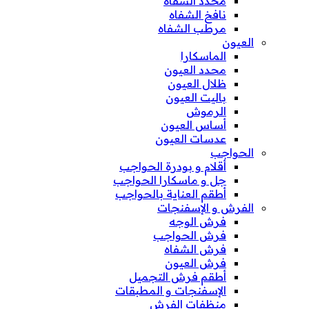
محدد الشفاه
نافخ الشفاه
مرطب الشفاه
العيون
الماسكارا
محدد العيون
ظلال العيون
باليت العيون
الرموش
أساس العيون
عدسات العيون
الحواجب
أقلام و بودرة الحواجب
جل و ماسكارا الحواجب
أطقم العناية بالحواجب
الفرش و الإسفنجات
فرش الوجه
فرش الحواجب
فرش الشفاه
فرش العيون
أطقم فرش التجميل
الإسفنجات و المطبقات
منظفات الفرش