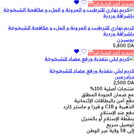
تحديد أحد الخيارات
كريم نهاري للترطيب و المرونة و الملء و مكافحة الشيخوخة
بإشراقة وردية
يوسيرن
5,800
DA
تحديد أحد الخيارات
كريم ليلي بتغذية ورفع مضاد للشيخوخة
ديادرمين
2,500
DA
منتجات أصلية 100%
مع ضمان الجودة المطلق
دفع آمن بالبطاقات الإئتمانية
الذهبية و CIB و فيزا و ماستر كارد
دفع عند الإستلام
بنقطة الإستلام أو بالمنزل
توصيل سريع
إلى 58 ولاية عبر الوطن