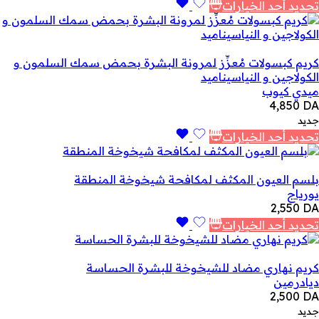
تحديد أحد الخيارات
كريم كبسولات مُعزِّز لمرونة البشرة بحمض سمك السلمون و
الكولاجين و النياسيناميد
ميدي كيوب
4,850
DA
جديد
تحديد أحد الخيارات
بلسم العيون المكثف لمكافحة شيخوخة المنطقة
يورياج
2,550
DA
تحديد أحد الخيارات
كريم نهاري مضاد للشيخوخة للبشرة الحساسة
ديادرمين
2,500
DA
جديد