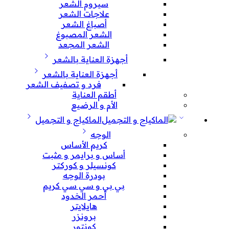
سيروم الشعر
علاجات الشعر
أصباغ الشعر
الشعر المصبوغ
الشعر المجعد
أجهزة العناية بالشعر
أجهزة العناية بالشعر
فرد و تصفيف الشعر
أطقم العناية
الأم و الرضيع
الماكياج و التجميل
الوجه
كريم الأساس
أساس و برايمر و مثبت
كونسيلر و كوركتر
بودرة الوجه
بي بي و سي سي كريم
أحمر الخدود
هايلايتر
برونزر
كونتور