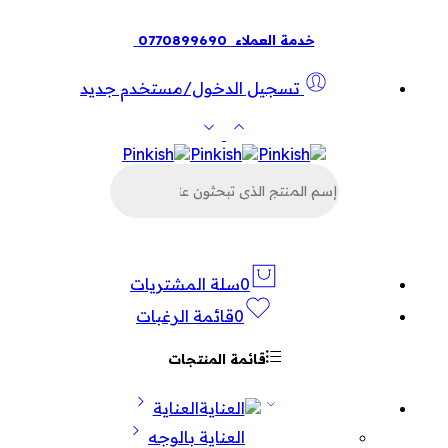
خدمة العملاء
0770899690
تسجيل الدخول/مستخدم جديد
البحث
عن
المنتجات
0
سلة المشتريات
0
قائمة الرغبات
قائمة المنتجات
العناية
العناية بالوجه