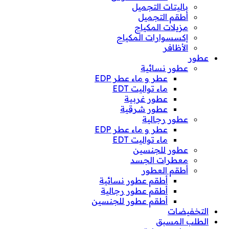
باليتات التجميل
أطقم التجميل
مزيلات المكياج
إكسسوارات المكياج
الأظافر
عطور
عطور نسائية
عطر و ماء عطر EDP
ماء تواليت EDT
عطور غربية
عطور شرقية
عطور رجالية
عطر و ماء عطر EDP
ماء تواليت EDT
عطور للجنسين
معطرات الجسد
أطقم العطور
أطقم عطور نسائية
أطقم عطور رجالية
أطقم عطور للجنسين
التخفيضات
الطلب المسبق