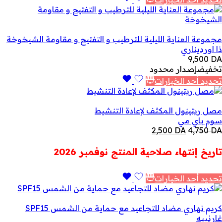
مجموعة العناية الليلية للترطيب و التفتيح و مقاومة الشيخوخة
ذا اورديناري
9,500
DA
تخفيض
إصدار محدود
تحديد أحد الخيارات
مصل ريتينول المكثف لإعادة التنشيط
سوم باي مي
السعر
السعر
2,500
DA
4,750
DA
الأصلي
الحالي
هو:
هو:
تاريخ إنتهاء صلاحية المنتج نوفمبر 2026
2,500 DA.
4,750 DA.
تحديد أحد الخيارات
كريم نهاري مضاد للتجاعيد مع حماية من الشمس SPF15
غارنييه