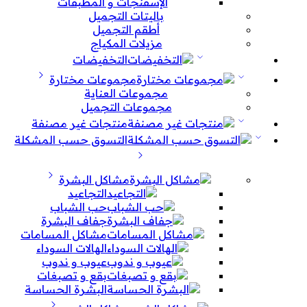
الإسفنجات و المطبقات
باليتات التجميل
أطقم التجميل
مزيلات المكياج
التخفيضات
مجموعات مختارة
مجموعات العناية
مجموعات التجميل
منتجات غير مصنفة
التسوق حسب المشكلة
مشاكل البشرة
التجاعيد
حب الشباب
جفاف البشرة
مشاكل المسامات
الهالات السوداء
عيوب و ندوب
بقع و تصبغات
البشرة الحساسة