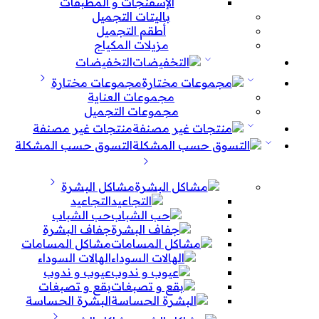
الإسفنجات و المطبقات
باليتات التجميل
أطقم التجميل
مزيلات المكياج
التخفيضات
مجموعات مختارة
مجموعات العناية
مجموعات التجميل
منتجات غير مصنفة
التسوق حسب المشكلة
مشاكل البشرة
التجاعيد
حب الشباب
جفاف البشرة
مشاكل المسامات
الهالات السوداء
عيوب و ندوب
بقع و تصبغات
البشرة الحساسة