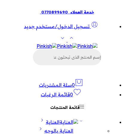
خدمة العملاء
0770899690
تسجيل الدخول/مستخدم جديد
البحث
عن
المنتجات
0
سلة المشتريات
0
قائمة الرغبات
قائمة المنتجات
العناية
العناية بالوجه