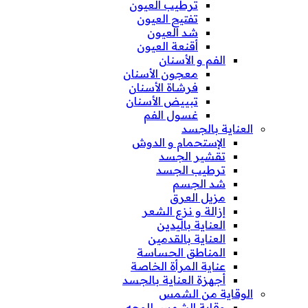
ترطيب العيون
تفتيح العيون
شد العيون
أقنعة العيون
الفم و الأسنان
معجون الأسنان
فرشاة الأسنان
تبييض الأسنان
غسول الفم
العناية بالجسد
الإستحمام و الدوش
تقشير الجسد
ترطيب الجسد
شد الجسم
مزيل العرق
إزالة و نزع الشعر
العناية باليدين
العناية بالقدمين
المناطق الحساسة
عناية المرأة الخاصة
أجهزة العناية بالجسد
الوقاية من الشمس
وقاية الشمس للوجه