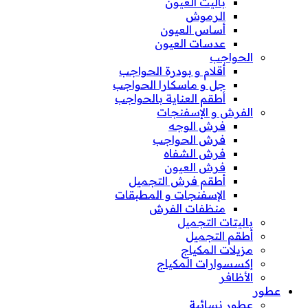
باليت العيون
الرموش
أساس العيون
عدسات العيون
الحواجب
أقلام و بودرة الحواجب
جل و ماسكارا الحواجب
أطقم العناية بالحواجب
الفرش و الإسفنجات
فرش الوجه
فرش الحواجب
فرش الشفاه
فرش العيون
أطقم فرش التجميل
الإسفنجات و المطبقات
منظفات الفرش
باليتات التجميل
أطقم التجميل
مزيلات المكياج
إكسسوارات المكياج
الأظافر
عطور
عطور نسائية