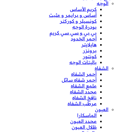
الوجه
كريم الأساس
أساس و برايمر و مثبت
كونسيلر و كوركتر
بودرة الوجه
بي بي و سي سي كريم
أحمر الخدود
هايلايتر
برونزر
كونتور
باليتات الوجه
الشفاه
أحمر الشفاه
أحمر شفاه سائل
ملمع الشفاه
محدد الشفاه
نافخ الشفاه
مرطب الشفاه
العيون
الماسكارا
محدد العيون
ظلال العيون