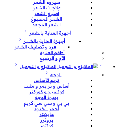
سيروم الشعر
علاجات الشعر
أصباغ الشعر
الشعر المصبوغ
الشعر المجعد
أجهزة العناية بالشعر
أجهزة العناية بالشعر
فرد و تصفيف الشعر
أطقم العناية
الأم و الرضيع
الماكياج و التجميل
الوجه
كريم الأساس
أساس و برايمر و مثبت
كونسيلر و كوركتر
بودرة الوجه
بي بي و سي سي كريم
أحمر الخدود
هايلايتر
برونزر
كونتور