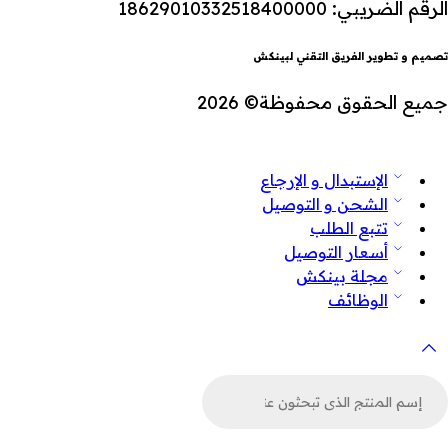
الرقم الضريبي: 18629010332518400000
تصميم و تطوير الفريق التقني لبينكش
جميع الحقوق محفوظة© 2026
الإستبدال و الإرجاع
الشحن و التوصيل
تتبع الطلب
أسعار التوصيل
مجلة بينكش
الوظائف
لبحث
ن
لمنتجات