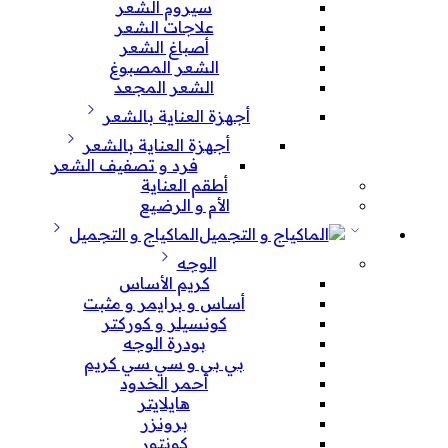
سيروم الشعر
علاجات الشعر
أصباغ الشعر
الشعر المصبوغ
الشعر المجعد
أجهزة العناية بالشعر
أجهزة العناية بالشعر
فرد و تصفيف الشعر
أطقم العناية
الأم و الرضيع
الماكياج و التجميل
الوجه
كريم الأساس
أساس و برايمر و مثبت
كونسيلر و كوركتر
بودرة الوجه
بي بي و سي سي كريم
أحمر الخدود
هايلايتر
برونزر
كونتور