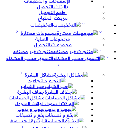
الإسفنجات و المطبقات
باليتات التجميل
أطقم التجميل
مزيلات المكياج
التخفيضات
مجموعات مختارة
مجموعات العناية
مجموعات التجميل
منتجات غير مصنفة
التسوق حسب المشكلة
مشاكل البشرة
التجاعيد
حب الشباب
جفاف البشرة
مشاكل المسامات
الهالات السوداء
عيوب و ندوب
بقع و تصبغات
البشرة الحساسة