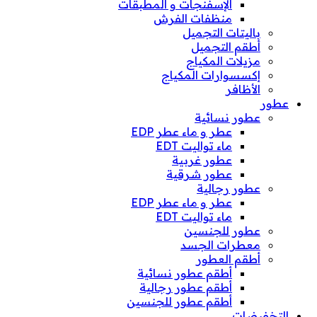
الإسفنجات و المطبقات
منظفات الفرش
باليتات التجميل
أطقم التجميل
مزيلات المكياج
إكسسوارات المكياج
الأظافر
عطور
عطور نسائية
عطر و ماء عطر EDP
ماء تواليت EDT
عطور غربية
عطور شرقية
عطور رجالية
عطر و ماء عطر EDP
ماء تواليت EDT
عطور للجنسين
معطرات الجسد
أطقم العطور
أطقم عطور نسائية
أطقم عطور رجالية
أطقم عطور للجنسين
التخفيضات