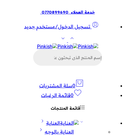
خدمة العملاء
0770899690
تسجيل الدخول/مستخدم جديد
البحث
عن
المنتجات
0
سلة المشتريات
0
قائمة الرغبات
قائمة المنتجات
العناية
العناية بالوجه