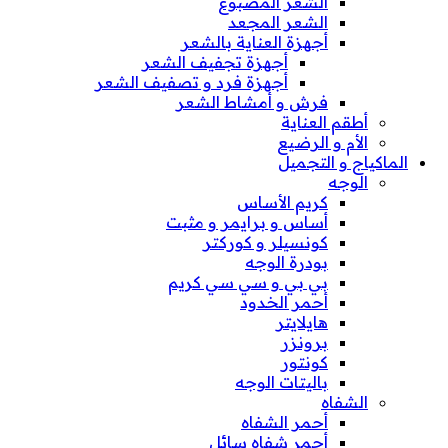
الشعر المصبوغ
الشعر المجعد
أجهزة العناية بالشعر
أجهزة تجفيف الشعر
أجهزة فرد و تصفيف الشعر
فرش و أمشاط الشعر
أطقم العناية
الأم و الرضيع
الماكياج و التجميل
الوجه
كريم الأساس
أساس و برايمر و مثبت
كونسيلر و كوركتر
بودرة الوجه
بي بي و سي سي كريم
أحمر الخدود
هايلايتر
برونزر
كونتور
باليتات الوجه
الشفاه
أحمر الشفاه
أحمر شفاه سائل