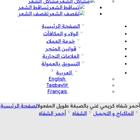
مشاكل الشعر
تساقط الشعر
تقصف الشعر
الصفحة الرئيسية
الولاء و المكافآت
خدمة العملاء
قوانين المتجر
العلامات التجارية
التسويق بالعمولة
العربية
English
Taqbaylit
Français
أحمر شفاه كريمي غني بالصبغة طويل المفعول
الصفحة الرئيسية
الماكياج و التجميل
الشفاه
أحمر الشفاه