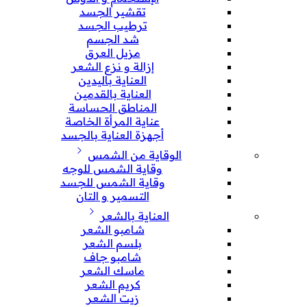
تقشير الجسد
ترطيب الجسد
شد الجسم
مزيل العرق
إزالة و نزع الشعر
العناية باليدين
العناية بالقدمين
المناطق الحساسة
عناية المرأة الخاصة
أجهزة العناية بالجسد
الوقاية من الشمس
وقاية الشمس للوجه
وقاية الشمس للجسد
التسمير و التان
العناية بالشعر
شامبو الشعر
بلسم الشعر
شامبو جاف
ماسك الشعر
كريم الشعر
زيت الشعر