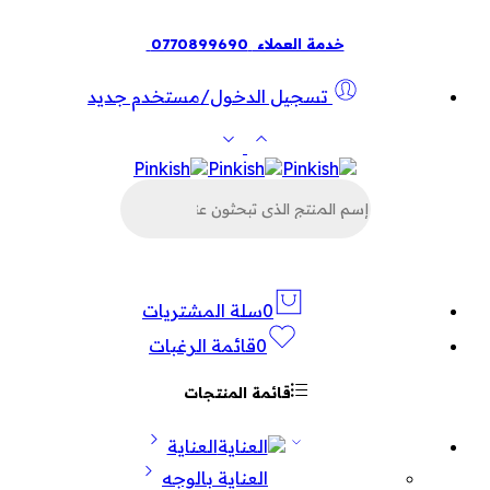
خدمة العملاء
0770899690
تسجيل الدخول/مستخدم جديد
البحث
عن
المنتجات
0
سلة المشتريات
0
قائمة الرغبات
قائمة المنتجات
العناية
العناية بالوجه