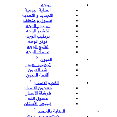
الوجه
العناية اليومية
التجديد و التغذية
غسول و منظف
سيروم الوجه
تقشير الوجه
ترطيب الوجه
تونر الوجه
تفتيح الوجه
ماسك الوجه
العيون
ترطيب العيون
شد العيون
أقنعة العيون
الفم و الأسنان
معجون الأسنان
فرشاة الأسنان
غسول الفم
تبييض الأسنان
العناية بالجسد
الإستحمام و الدوش