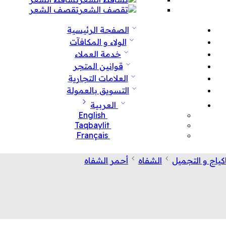
تقصف الشعر
الصفحة الرئيسية
الولاء و المكافآت
خدمة العملاء
قوانين المتجر
العلامات التجارية
التسويق بالعمولة
العربية
English
Taqbaylit
Français
كياج و التجميل
الشفاه
أحمر الشفاه