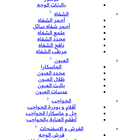
باليتات الوجه
الشفاه
أحمر الشفاه
أحمر شفاه سائل
ملمع الشفاه
محدد الشفاه
نافخ الشفاه
مرطب الشفاه
العيون
الماسكارا
محدد العيون
ظلال العيون
باليت العيون
عدسات العيون
الحواجب
أقلام و بودرة الحواجب
جل و ماسكارا الحواجب
أطقم العناية بالحواجب
الفرش و الإسفنجات
فرش الوجه