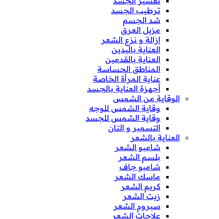
تقشير الجسد
ترطيب الجسد
شد الجسم
مزيل العرق
إزالة و نزع الشعر
العناية باليدين
العناية بالقدمين
المناطق الحساسة
عناية المرأة الخاصة
أجهزة العناية بالجسد
الوقاية من الشمس
وقاية الشمس للوجه
وقاية الشمس للجسد
التسمير و التان
العناية بالشعر
شامبو الشعر
بلسم الشعر
شامبو جاف
ماسك الشعر
كريم الشعر
زيت الشعر
سيروم الشعر
علاجات الشعر