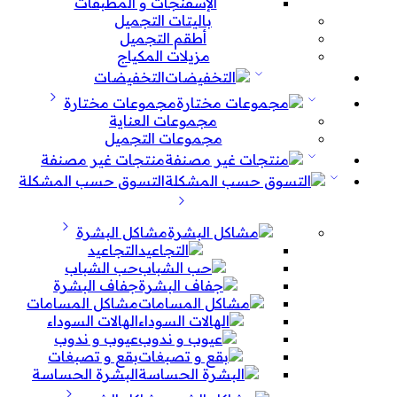
الإسفنجات و المطبقات
باليتات التجميل
أطقم التجميل
مزيلات المكياج
التخفيضات
مجموعات مختارة
مجموعات العناية
مجموعات التجميل
منتجات غير مصنفة
التسوق حسب المشكلة
مشاكل البشرة
التجاعيد
حب الشباب
جفاف البشرة
مشاكل المسامات
الهالات السوداء
عيوب و ندوب
بقع و تصبغات
البشرة الحساسة