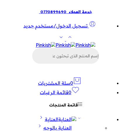
خدمة العملاء
0770899690
تسجيل الدخول/مستخدم جديد
البحث
عن
المنتجات
0
سلة المشتريات
0
قائمة الرغبات
قائمة المنتجات
العناية
العناية بالوجه