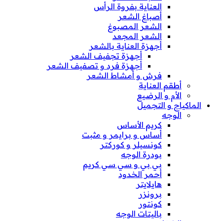
العناية بفروة الرأس
أصباغ الشعر
الشعر المصبوغ
الشعر المجعد
أجهزة العناية بالشعر
أجهزة تجفيف الشعر
أجهزة فرد و تصفيف الشعر
فرش و أمشاط الشعر
أطقم العناية
الأم و الرضيع
الماكياج و التجميل
الوجه
كريم الأساس
أساس و برايمر و مثبت
كونسيلر و كوركتر
بودرة الوجه
بي بي و سي سي كريم
أحمر الخدود
هايلايتر
برونزر
كونتور
باليتات الوجه