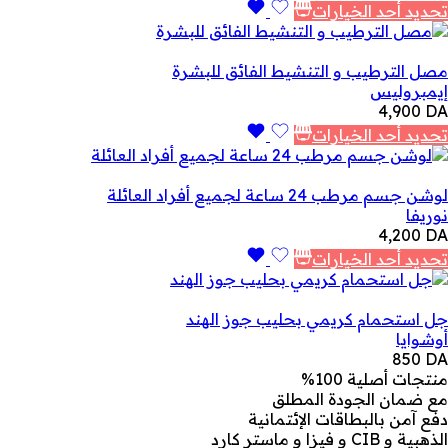
تحديد أحد الخيارات
مصل الترطيب و التنشيط الفائق للبشرة
إيمبروليس
4,900
DA
تحديد أحد الخيارات
لوشن جسم مرطب 24 ساعة لجميع أفراد العائلة
نوريفا
4,200
DA
تحديد أحد الخيارات
جل استحمام كريمي بحليب جوز الهند
أوشوايا
850
DA
منتجات أصلية 100%
مع ضمان الجودة المطلق
دفع آمن بالبطاقات الإئتمانية
الذهبية و CIB و فيزا و ماستر كارد