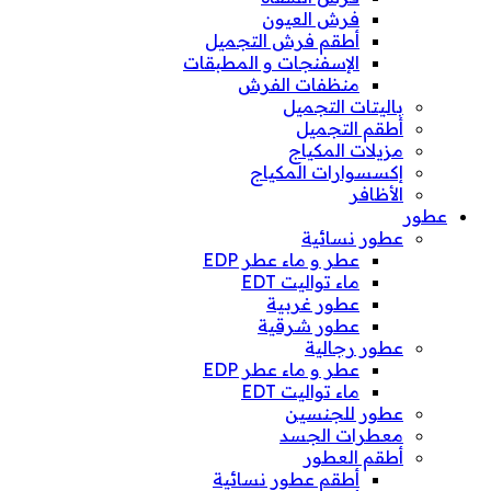
فرش العيون
أطقم فرش التجميل
الإسفنجات و المطبقات
منظفات الفرش
باليتات التجميل
أطقم التجميل
مزيلات المكياج
إكسسوارات المكياج
الأظافر
عطور
عطور نسائية
عطر و ماء عطر EDP
ماء تواليت EDT
عطور غربية
عطور شرقية
عطور رجالية
عطر و ماء عطر EDP
ماء تواليت EDT
عطور للجنسين
معطرات الجسد
أطقم العطور
أطقم عطور نسائية