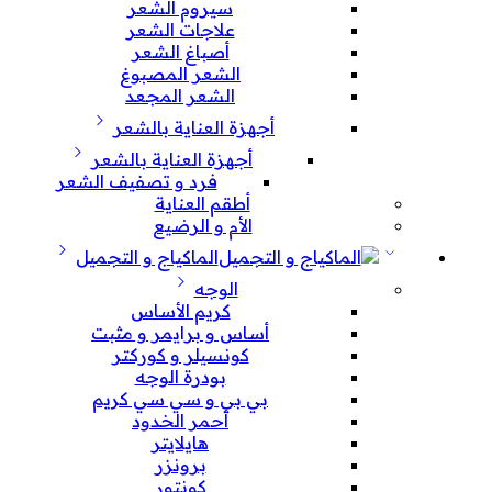
سيروم الشعر
علاجات الشعر
أصباغ الشعر
الشعر المصبوغ
الشعر المجعد
أجهزة العناية بالشعر
أجهزة العناية بالشعر
فرد و تصفيف الشعر
أطقم العناية
الأم و الرضيع
الماكياج و التجميل
الوجه
كريم الأساس
أساس و برايمر و مثبت
كونسيلر و كوركتر
بودرة الوجه
بي بي و سي سي كريم
أحمر الخدود
هايلايتر
برونزر
كونتور