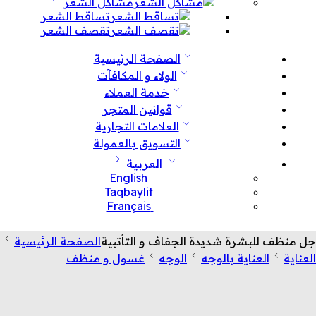
مشاكل الشعر
تساقط الشعر
تقصف الشعر
الصفحة الرئيسية
الولاء و المكافآت
خدمة العملاء
قوانين المتجر
العلامات التجارية
التسويق بالعمولة
العربية
English
Taqbaylit
Français
جل منظف للبشرة شديدة الجفاف و التأتبية
الصفحة الرئيسية
العناية
العناية بالوجه
الوجه
غسول و منظف