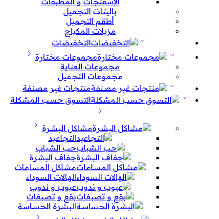
الإسفنجات و المطبقات
باليتات التجميل
أطقم التجميل
مزيلات المكياج
التخفيضات
مجموعات مختارة
مجموعات العناية
مجموعات التجميل
منتجات غير مصنفة
التسوق حسب المشكلة
مشاكل البشرة
التجاعيد
حب الشباب
جفاف البشرة
مشاكل المسامات
الهالات السوداء
عيوب و ندوب
بقع و تصبغات
البشرة الحساسة