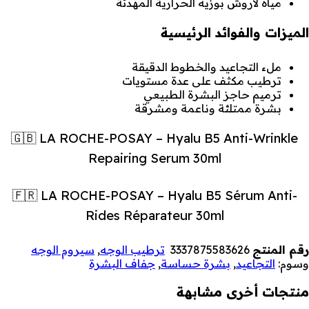
مياه لاروش بوزيه الحرارية المهدئة
الميزات والفوائد الرئيسية
ملء التجاعيد والخطوط الدقيقة
ترطيب مكثف على عدة مستويات
ترميم حاجز البشرة الطبيعي
بشرة ممتلئة وناعمة ومشرقة
🇬🇧 LA ROCHE-POSAY – Hyalu B5 Anti-Wrinkle
Repairing Serum 30ml
🇫🇷 LA ROCHE-POSAY – Hyalu B5 Sérum Anti-
Rides Réparateur 30ml
رقم المنتج
3337875583626
ترطيب الوجه
,
سيروم الوجه
وسوم:
التجاعيد
,
بشرة حساسة
,
جفاف البشرة
منتجات أخرى مشابهة