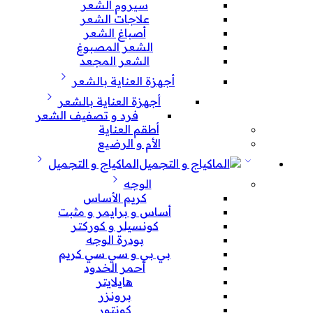
سيروم الشعر
علاجات الشعر
أصباغ الشعر
الشعر المصبوغ
الشعر المجعد
أجهزة العناية بالشعر
أجهزة العناية بالشعر
فرد و تصفيف الشعر
أطقم العناية
الأم و الرضيع
الماكياج و التجميل
الوجه
كريم الأساس
أساس و برايمر و مثبت
كونسيلر و كوركتر
بودرة الوجه
بي بي و سي سي كريم
أحمر الخدود
هايلايتر
برونزر
كونتور