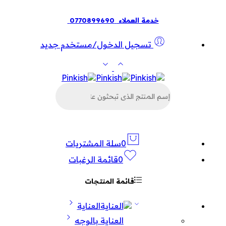
خدمة العملاء
0770899690
تسجيل الدخول/مستخدم جديد
البحث
عن
المنتجات
0
سلة المشتريات
0
قائمة الرغبات
قائمة المنتجات
العناية
العناية بالوجه