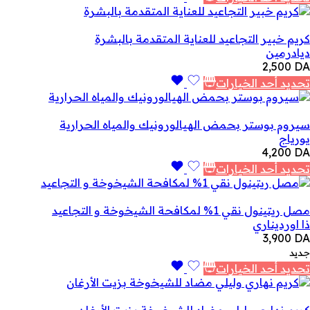
كريم خبير التجاعيد للعناية المتقدمة بالبشرة
ديادرمين
2,500
DA
تحديد أحد الخيارات
سيروم بوستر بحمض الهيالورونيك والمياه الحرارية
يورياج
4,200
DA
تحديد أحد الخيارات
مصل ريتينول نقي 1% لمكافحة الشيخوخة و التجاعيد
ذا اورديناري
3,900
DA
جديد
تحديد أحد الخيارات
كريم نهاري وليلي مضاد للشيخوخة بزيت الأرغان