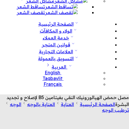
مشاكل الشعر
تساقط الشعر
تقصف الشعر
الصفحة الرئيسية
الولاء و المكافآت
خدمة العملاء
قوانين المتجر
العلامات التجارية
التسويق بالعمولة
العربية
English
Taqbaylit
Français
مصل حمض الهيالورونيك النقي بفيتامين B5 لإصلاح و تجديد
البشرة
الصفحة الرئيسية
العناية
العناية بالوجه
الوجه
ترطيب الوجه