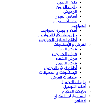
ظلال العيون
باليت العيون
الرموش
أساس العيون
عدسات العيون
الحواجب
أقلام و بودرة الحواجب
جل و ماسكارا الحواجب
أطقم العناية بالحواجب
الفرش و الإسفنجات
فرش الوجه
فرش الحواجب
فرش الشفاه
فرش العيون
أطقم فرش التجميل
الإسفنجات و المطبقات
منظفات الفرش
باليتات التجميل
أطقم التجميل
مزيلات المكياج
إكسسوارات المكياج
الأظافر