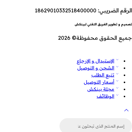
الرقم الضريبي: 18629010332518400000
تصميم و تطوير الفريق التقني لبينكش
جميع الحقوق محفوظة© 2026
الإستبدال و الإرجاع
الشحن و التوصيل
تتبع الطلب
أسعار التوصيل
مجلة بينكش
الوظائف
لبحث
ن