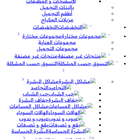
الإسفنجات و المطبقات
باليتات التجميل
أطقم التجميل
مزيلات المكياج
التخفيضات
مجموعات مختارة
مجموعات العناية
مجموعات التجميل
منتجات غير مصنفة
التسوق حسب المشكلة
مشاكل البشرة
التجاعيد
حب الشباب
جفاف البشرة
مشاكل المسامات
الهالات السوداء
عيوب و ندوب
بقع و تصبغات
البشرة الحساسة