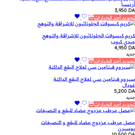
أرنسيا
3,950
DA
تحديد أحد الخيارات
كريم كبسولات الجلوتاثيون للإشراقة والتوهج
ميدي كيوب
4,950
DA
جديد
تحديد أحد الخيارات
سيروم فيتامين سي لعلاج البقع الداكنة
غودال
5,200
DA
جديد
تحديد أحد الخيارات
مصل مرطب مزدوج مضاد للبقع و التصبغات
يوسيرن
10,500
DA