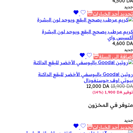
4,500
DA
جديد
تحديد أحد الخيارات
كريم مرطب يصحح البقع ويوحد لون البشرة
أكسيس واي
4,600
DA
جديد
إضافة إلى السلة
روتين Goodal باليوسفي الأخضر للبقع الداكنة
بيوتي اوف جوسن
غودال
12,000
DA
13,900
DA
توفير
DA
1,900
(
14%
)
متوفر في المخزون
جديد
تحديد أحد الخيارات