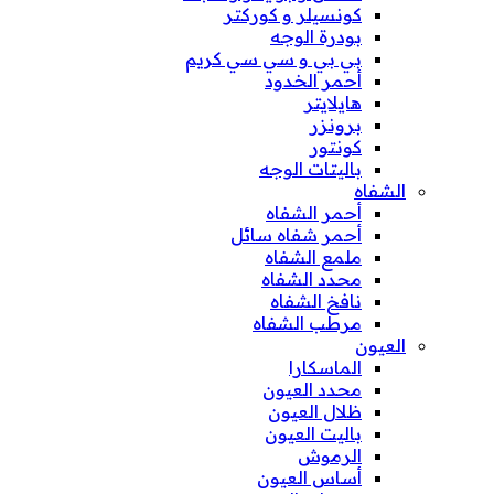
كونسيلر و كوركتر
بودرة الوجه
بي بي و سي سي كريم
أحمر الخدود
هايلايتر
برونزر
كونتور
باليتات الوجه
الشفاه
أحمر الشفاه
أحمر شفاه سائل
ملمع الشفاه
محدد الشفاه
نافخ الشفاه
مرطب الشفاه
العيون
الماسكارا
محدد العيون
ظلال العيون
باليت العيون
الرموش
أساس العيون