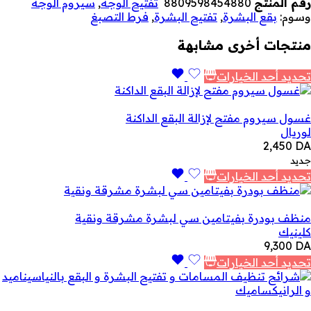
رقم المنتج
8809598454880
تفتيح الوجه
,
سيروم الوجه
وسوم:
بقع البشرة
,
تفتيح البشرة
,
فرط التصبغ
منتجات أخرى مشابهة
تحديد أحد الخيارات
غسول سيروم مفتح لإزالة البقع الداكنة
لوريال
2,450
DA
جديد
تحديد أحد الخيارات
منظف بودرة بفيتامين سي لبشرة مشرقة ونقية
كلينيك
9,300
DA
تحديد أحد الخيارات