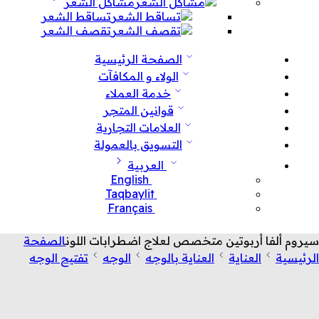
مشاكل الشعر
تساقط الشعر
تقصف الشعر
الصفحة الرئيسية
الولاء و المكافآت
خدمة العملاء
قوانين المتجر
العلامات التجارية
التسويق بالعمولة
العربية
English
Taqbaylit
Français
سيروم ألفا أربوتين متخصص لعلاج اضطرابات اللون
الصفحة
الرئيسية
العناية
العناية بالوجه
الوجه
تفتيح الوجه