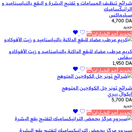
شرائح تنظيف المسامات و تفتيح البشرة و البقع بالنياسيناميد و
الرانيكساميك
سيليماكس
4,700
DA
جديد
تحديد أحد الخيارات
كريم مرطب مضاد للبقع الداكنة بالنياسناميد و زيت الأفوكادو
بيفاس
1,950
DA
تحديد أحد الخيارات
شرائح تونر جل الكولاجين المتوهج
إيكوال بيري
5,700
DA
جديد
تحديد أحد الخيارات
سيروم مركّز بحمض الترانيكساميك لتفتيح بقع البشرة