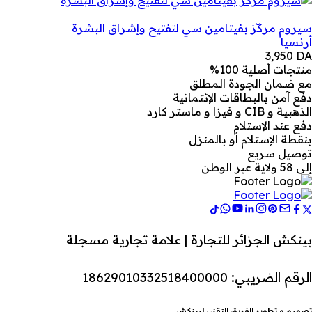
سيروم مركّز بفيتامين سي لتفتيح وإشراق البشرة
أرنسيا
3,950
DA
منتجات أصلية 100%
مع ضمان الجودة المطلق
دفع آمن بالبطاقات الإئتمانية
الذهبية و CIB و فيزا و ماستر كارد
دفع عند الإستلام
بنقطة الإستلام أو بالمنزل
توصيل سريع
إلى 58 ولاية عبر الوطن
بينكش الجزائر للتجارة | علامة تجارية مسجلة
الرقم الضريبي: 18629010332518400000
تصميم و تطوير الفريق التقني لبينكش