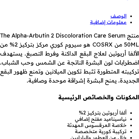
الوصف
معلومات إضافية
منتج The Alpha-Arbutin 2 Discoloration Care Serum
50ML من COSRX هو سيروم كوري مركز بتركيز 2% من
الألفا أربوتين لعلاج البقع الداكنة وفرط التصبغ. يستهدف
اضطرابات لون البشرة الناتجة عن الشمس وحب الشباب.
تركيبته المتطورة تثبط تكوين الميلانين وتمنع ظهور البقع
الجديدة. يمنح البشرة إشراقة موحدة وصافية.
المكونات والخصائص الرئيسية
ألفا أربوتين بتركيز 2%
نياسيناميد مفتح إضافي
خلاصة العرقسوس المهدئة
تركيبة كورية متخصصة
خالٍ من العطور والبارابين