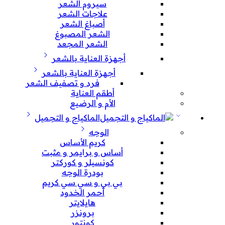
سيروم الشعر
علاجات الشعر
أصباغ الشعر
الشعر المصبوغ
الشعر المجعد
أجهزة العناية بالشعر
أجهزة العناية بالشعر
فرد و تصفيف الشعر
أطقم العناية
الأم و الرضيع
الماكياج و التجميل
الوجه
كريم الأساس
أساس و برايمر و مثبت
كونسيلر و كوركتر
بودرة الوجه
بي بي و سي سي كريم
أحمر الخدود
هايلايتر
برونزر
كونتور