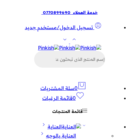
خدمة العملاء
0770899690
تسجيل الدخول/مستخدم جديد
البحث
عن
المنتجات
0
سلة المشتريات
0
قائمة الرغبات
قائمة المنتجات
العناية
العناية بالوجه