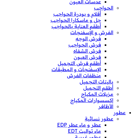
عدسات العيون
الحواجب
أقلام و بودرة الحواجب
جل و ماسكارا الحواجب
أطقم العناية بالحواجب
الفرش و الإسفنجات
فرش الوجه
فرش الحواجب
فرش الشفاه
فرش العيون
أطقم فرش التجميل
الإسفنجات و المطبقات
منظفات الفرش
باليتات التجميل
أطقم التجميل
مزيلات المكياج
إكسسوارات المكياج
الأظافر
عطور
عطور نسائية
عطر و ماء عطر EDP
ماء تواليت EDT
عطور غربية