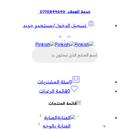
خدمة العملاء
0770899690
تسجيل الدخول/مستخدم جديد
البحث
عن
المنتجات
0
سلة المشتريات
0
قائمة الرغبات
قائمة المنتجات
العناية
العناية بالوجه