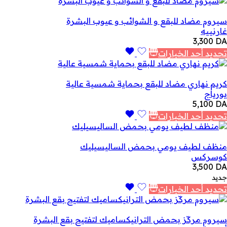
سيروم مضاد للبقع و الشوائب و عيوب البشرة
غارنييه
3,300
DA
تحديد أحد الخيارات
كريم نهاري مضاد للبقع بحماية شمسية عالية
يورياج
5,100
DA
تحديد أحد الخيارات
منظف ​​لطيف يومي بحمض الساليسيليك
كوسركس
3,500
DA
جديد
تحديد أحد الخيارات
سيروم مركّز بحمض الترانيكساميك لتفتيح بقع البشرة