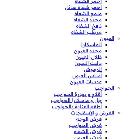
أحمر الشفاه
أحمر شفاه سائل
ملمع الشفاه
محدد الشفاه
نافخ الشفاه
مرطب الشفاه
العيون
الماسكارا
محدد العيون
ظلال العيون
باليت العيون
الرموش
أساس العيون
عدسات العيون
الحواجب
أقلام و بودرة الحواجب
جل و ماسكارا الحواجب
أطقم العناية بالحواجب
الفرش و الإسفنجات
فرش الوجه
فرش الحواجب
فرش الشفاه
فرش العيون