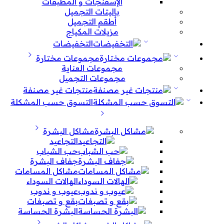
الإسفنجات و المطبقات
باليتات التجميل
أطقم التجميل
مزيلات المكياج
التخفيضات
مجموعات مختارة
مجموعات العناية
مجموعات التجميل
منتجات غير مصنفة
التسوق حسب المشكلة
مشاكل البشرة
التجاعيد
حب الشباب
جفاف البشرة
مشاكل المسامات
الهالات السوداء
عيوب و ندوب
بقع و تصبغات
البشرة الحساسة