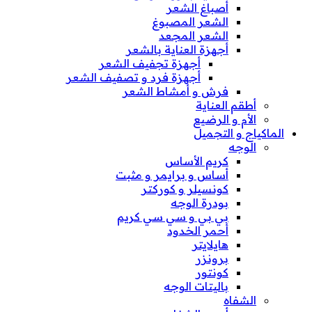
أصباغ الشعر
الشعر المصبوغ
الشعر المجعد
أجهزة العناية بالشعر
أجهزة تجفيف الشعر
أجهزة فرد و تصفيف الشعر
فرش و أمشاط الشعر
أطقم العناية
الأم و الرضيع
الماكياج و التجميل
الوجه
كريم الأساس
أساس و برايمر و مثبت
كونسيلر و كوركتر
بودرة الوجه
بي بي و سي سي كريم
أحمر الخدود
هايلايتر
برونزر
كونتور
باليتات الوجه
الشفاه