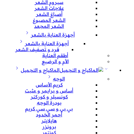
سيروم الشعر
علاجات الشعر
أصباغ الشعر
الشعر المصبوغ
الشعر المجعد
أجهزة العناية بالشعر
أجهزة العناية بالشعر
فرد و تصفيف الشعر
أطقم العناية
الأم و الرضيع
الماكياج و التجميل
الوجه
كريم الأساس
أساس و برايمر و مثبت
كونسيلر و كوركتر
بودرة الوجه
بي بي و سي سي كريم
أحمر الخدود
هايلايتر
برونزر
كونتور