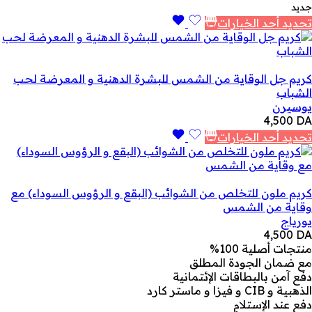
جديد
تحديد أحد الخيارات
كريم جل الوقاية من الشمس للبشرة الدهنية و المعرضة لحب
الشباب
يوسيرن
4,500
DA
تحديد أحد الخيارات
كريم ملون للتخلص من الشوائب (البقع و الرؤوس السوداء) مع
وقاية من الشمس
يورياج
4,500
DA
منتجات أصلية 100%
مع ضمان الجودة المطلق
دفع آمن بالبطاقات الإئتمانية
الذهبية و CIB و فيزا و ماستر كارد
دفع عند الإستلام