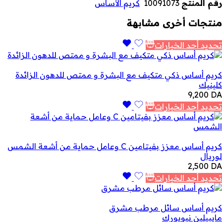
رقم المنتج
10091073
كريم الأساس
منتجات أخرى مشابهة
تحديد أحد الخيارات
كريم أساس ذكي متكيف مع البشرة و ممتص للدهون الزائدة
كلينيك
9,200
DA
تحديد أحد الخيارات
كريم أساس معزز بفيتامين C وعامل حماية من أشعة الشمس
لوريال
2,500
DA
تحديد أحد الخيارات
كريم أساس سائل مرطب مشرق
مايبيلين نيويورك