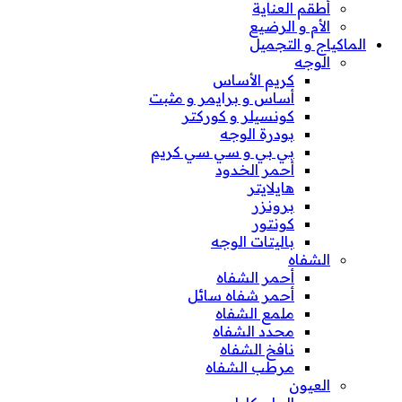
أطقم العناية
الأم و الرضيع
الماكياج و التجميل
الوجه
كريم الأساس
أساس و برايمر و مثبت
كونسيلر و كوركتر
بودرة الوجه
بي بي و سي سي كريم
أحمر الخدود
هايلايتر
برونزر
كونتور
باليتات الوجه
الشفاه
أحمر الشفاه
أحمر شفاه سائل
ملمع الشفاه
محدد الشفاه
نافخ الشفاه
مرطب الشفاه
العيون