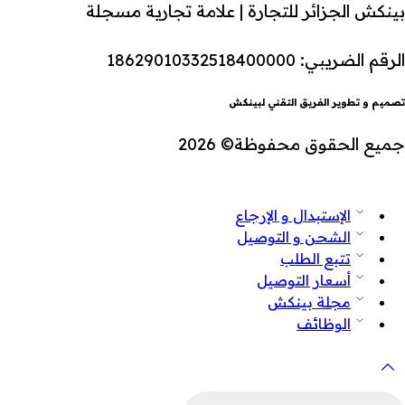
بينكش الجزائر للتجارة | علامة تجارية مسجلة
الرقم الضريبي: 18629010332518400000
تصميم و تطوير الفريق التقني لبينكش
جميع الحقوق محفوظة© 2026
الإستبدال و الإرجاع
الشحن و التوصيل
تتبع الطلب
أسعار التوصيل
مجلة بينكش
الوظائف
لبحث