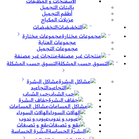
الإسفنجات و المطبقات
باليتات التجميل
أطقم التجميل
مزيلات المكياج
التخفيضات
مجموعات مختارة
مجموعات العناية
مجموعات التجميل
منتجات غير مصنفة
التسوق حسب المشكلة
مشاكل البشرة
التجاعيد
حب الشباب
جفاف البشرة
مشاكل المسامات
الهالات السوداء
عيوب و ندوب
بقع و تصبغات
البشرة الحساسة