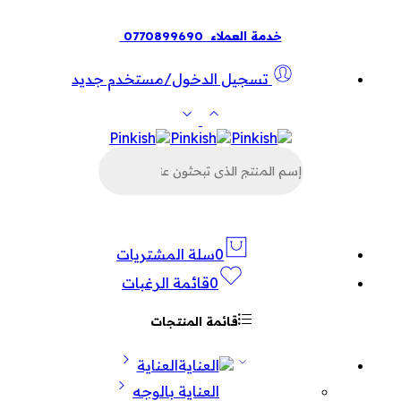
خدمة العملاء
0770899690
تسجيل الدخول/مستخدم جديد
البحث
عن
المنتجات
0
سلة المشتريات
0
قائمة الرغبات
قائمة المنتجات
العناية
العناية بالوجه