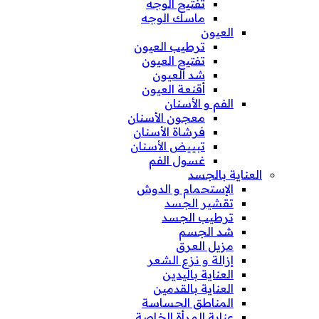
تفتيح الوجه
ماسك الوجه
العيون
ترطيب العيون
تفتيح العيون
شد العيون
أقنعة العيون
الفم و الأسنان
معجون الأسنان
فرشاة الأسنان
تبييض الأسنان
غسول الفم
العناية بالجسد
الإستحمام و الدوش
تقشير الجسد
ترطيب الجسد
شد الجسم
مزيل العرق
إزالة و نزع الشعر
العناية باليدين
العناية بالقدمين
المناطق الحساسة
عناية المرأة الخاصة