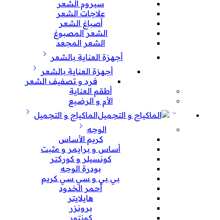
سيروم الشعر
علاجات الشعر
أصباغ الشعر
الشعر المصبوغ
الشعر المجعد
أجهزة العناية بالشعر
أجهزة العناية بالشعر
فرد و تصفيف الشعر
أطقم العناية
الأم و الرضيع
الماكياج و التجميل
الوجه
كريم الأساس
أساس و برايمر و مثبت
كونسيلر و كوركتر
بودرة الوجه
بي بي و سي سي كريم
أحمر الخدود
هايلايتر
برونزر
كونتور