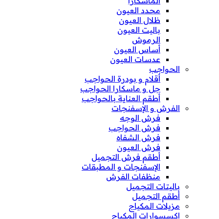
الماسكارا
محدد العيون
ظلال العيون
باليت العيون
الرموش
أساس العيون
عدسات العيون
الحواجب
أقلام و بودرة الحواجب
جل و ماسكارا الحواجب
أطقم العناية بالحواجب
الفرش و الإسفنجات
فرش الوجه
فرش الحواجب
فرش الشفاه
فرش العيون
أطقم فرش التجميل
الإسفنجات و المطبقات
منظفات الفرش
باليتات التجميل
أطقم التجميل
مزيلات المكياج
إكسسوارات المكياج