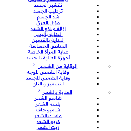
تقشير الجسد
ترطيب الجسد
شد الجسم
مزيل العرق
إزالة و نزع الشعر
العناية باليدين
العناية بالقدمين
المناطق الحساسة
عناية المرأة الخاصة
أجهزة العناية بالجسد
الوقاية من الشمس
وقاية الشمس للوجه
وقاية الشمس للجسد
التسمير و التان
العناية بالشعر
شامبو الشعر
بلسم الشعر
شامبو جاف
ماسك الشعر
كريم الشعر
زيت الشعر