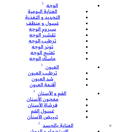
الوجه
العناية اليومية
التجديد و التغذية
غسول و منظف
سيروم الوجه
تقشير الوجه
ترطيب الوجه
تونر الوجه
تفتيح الوجه
ماسك الوجه
العيون
ترطيب العيون
شد العيون
أقنعة العيون
الفم و الأسنان
معجون الأسنان
فرشاة الأسنان
غسول الفم
تبييض الأسنان
العناية بالجسد
الإستحمام و الدوش