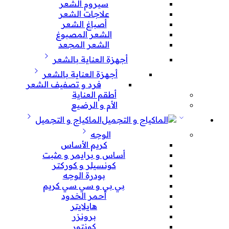
سيروم الشعر
علاجات الشعر
أصباغ الشعر
الشعر المصبوغ
الشعر المجعد
أجهزة العناية بالشعر
أجهزة العناية بالشعر
فرد و تصفيف الشعر
أطقم العناية
الأم و الرضيع
الماكياج و التجميل
الوجه
كريم الأساس
أساس و برايمر و مثبت
كونسيلر و كوركتر
بودرة الوجه
بي بي و سي سي كريم
أحمر الخدود
هايلايتر
برونزر
كونتور