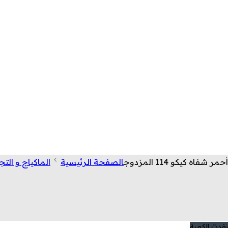
أحمر شفاه كيكو 114 المزدوج
الصفحة الرئيسية
الماكياج و الت
نفدت الكمية