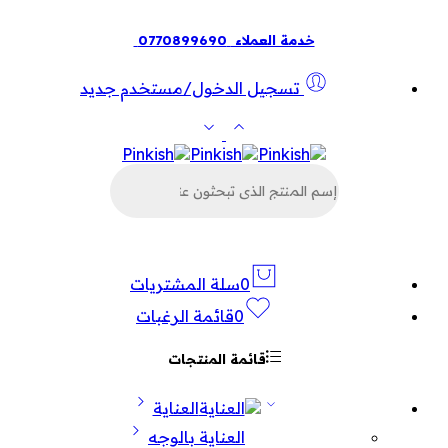
خدمة العملاء
0770899690
تسجيل الدخول/مستخدم جديد
البحث
عن
المنتجات
0
سلة المشتريات
0
قائمة الرغبات
قائمة المنتجات
العناية
العناية بالوجه