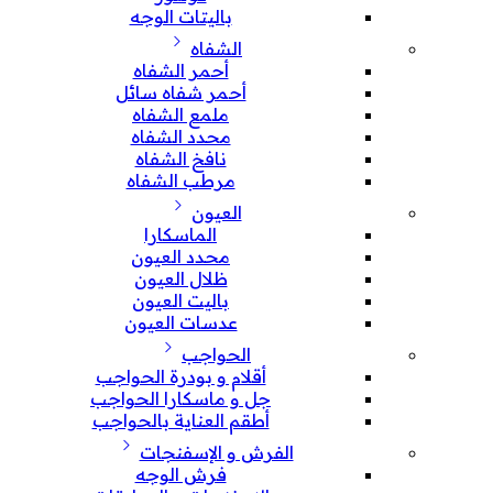
باليتات الوجه
الشفاه
أحمر الشفاه
أحمر شفاه سائل
ملمع الشفاه
محدد الشفاه
نافخ الشفاه
مرطب الشفاه
العيون
الماسكارا
محدد العيون
ظلال العيون
باليت العيون
عدسات العيون
الحواجب
أقلام و بودرة الحواجب
جل و ماسكارا الحواجب
أطقم العناية بالحواجب
الفرش و الإسفنجات
فرش الوجه