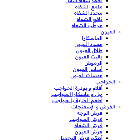
أحمر شفاه سائل
ملمع الشفاه
محدد الشفاه
نافخ الشفاه
مرطب الشفاه
العيون
الماسكارا
محدد العيون
ظلال العيون
باليت العيون
الرموش
أساس العيون
عدسات العيون
الحواجب
أقلام و بودرة الحواجب
جل و ماسكارا الحواجب
أطقم العناية بالحواجب
الفرش و الإسفنجات
فرش الوجه
فرش الحواجب
فرش الشفاه
فرش العيون
أطقم فرش التجميل