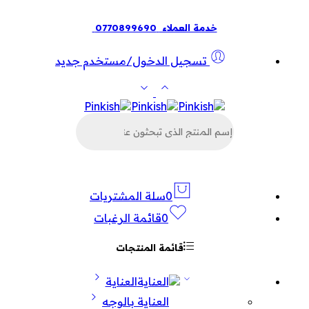
خدمة العملاء
0770899690
تسجيل الدخول/مستخدم جديد
البحث
عن
المنتجات
0
سلة المشتريات
0
قائمة الرغبات
قائمة المنتجات
العناية
العناية بالوجه