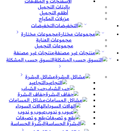
الإسفنجات و المطبقات
باليتات التجميل
أطقم التجميل
مزيلات المكياج
التخفيضات
مجموعات مختارة
مجموعات العناية
مجموعات التجميل
منتجات غير مصنفة
التسوق حسب المشكلة
مشاكل البشرة
التجاعيد
حب الشباب
جفاف البشرة
مشاكل المسامات
الهالات السوداء
عيوب و ندوب
بقع و تصبغات
البشرة الحساسة