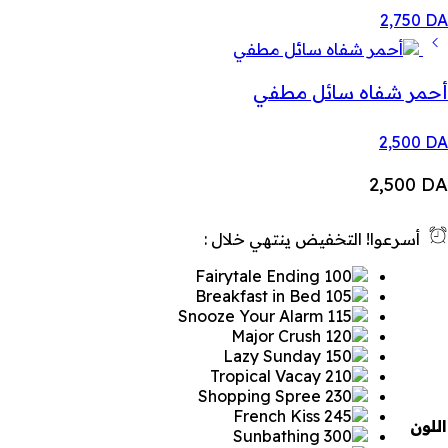
2,750
DA
أحمر شفاه سائل مطفي
2,500
DA
2,500
DA
أسرعوا! التخفيض ينتهي خلال :
اللون