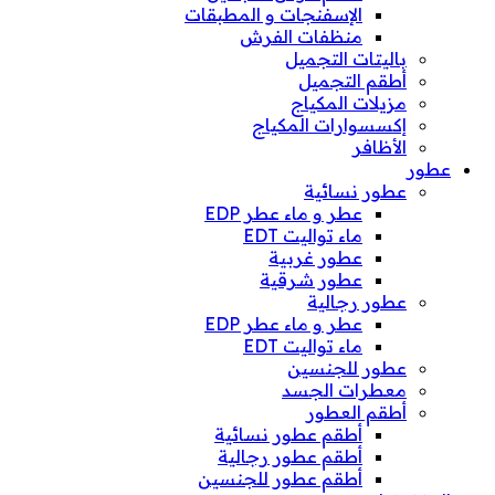
الإسفنجات و المطبقات
منظفات الفرش
باليتات التجميل
أطقم التجميل
مزيلات المكياج
إكسسوارات المكياج
الأظافر
عطور
عطور نسائية
عطر و ماء عطر EDP
ماء تواليت EDT
عطور غربية
عطور شرقية
عطور رجالية
عطر و ماء عطر EDP
ماء تواليت EDT
عطور للجنسين
معطرات الجسد
أطقم العطور
أطقم عطور نسائية
أطقم عطور رجالية
أطقم عطور للجنسين