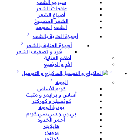
سيروم الشعر
علاجات الشعر
أصباغ الشعر
الشعر المصبوغ
الشعر المجعد
أجهزة العناية بالشعر
أجهزة العناية بالشعر
فرد و تصفيف الشعر
أطقم العناية
الأم و الرضيع
الماكياج و التجميل
الوجه
كريم الأساس
أساس و برايمر و مثبت
كونسيلر و كوركتر
بودرة الوجه
بي بي و سي سي كريم
أحمر الخدود
هايلايتر
برونزر
كونتور